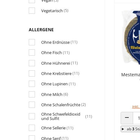
Vegan
(5)
Vegetarisch
(5)
ALLERGENE
Ohne Erdnüsse
(11)
Ohne Fisch
(11)
Ohne Hühnerei
(11)
Ohne Krebstiere
(11)
Mestemac
Ohne Lupinen
(11)
Ohne Milch
(6)
Ohne Schalenfrüchte
(2)
inkl.
Ohne Schwefeldioxid
(11)
und Sulfit
ANZAHL
Ohne Sellerie
(11)
ab
3
St
Ohne Senf
(11)