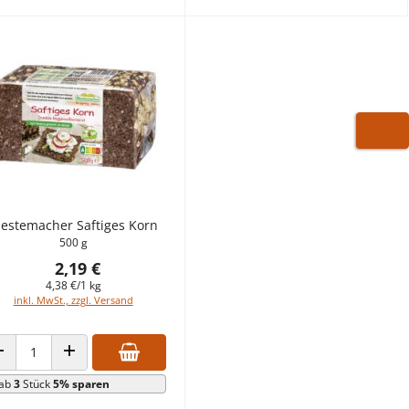
WARE
estemacher Saftiges Korn
500 g
2,19 €
4,38 €/1 kg
inkl. MwSt., zzgl. Versand
ANZAHL VERRINGERN
ANZAHL ERHÖHEN
ab
3
Stück
5% sparen