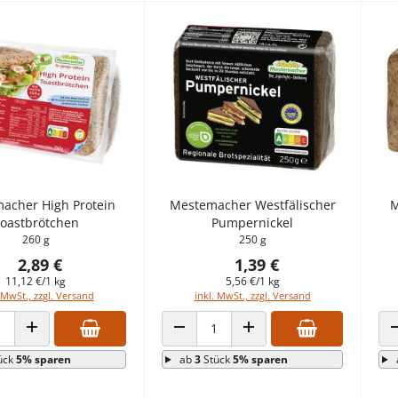
acher High Protein
Mestemacher Westfälischer
M
oastbrötchen
Pumpernickel
260 g
250 g
2,89 €
1,39 €
11,12 €/1 kg
5,56 €/1 kg
 MwSt., zzgl. Versand
inkl. MwSt., zzgl. Versand
 VERRINGERN
ANZAHL ERHÖHEN
ANZAHL VERRINGERN
ANZAHL ERHÖHEN
ück
5% sparen
ab
3
Stück
5% sparen