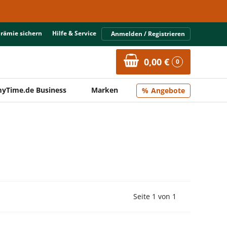
Prämie sichern
Hilfe & Service
Anmelden / Registrieren
0,00 €
0
yTime.de Business
Marken
Angebote
Vorherige Seite
Nächste Seit
Seite 1 von 1