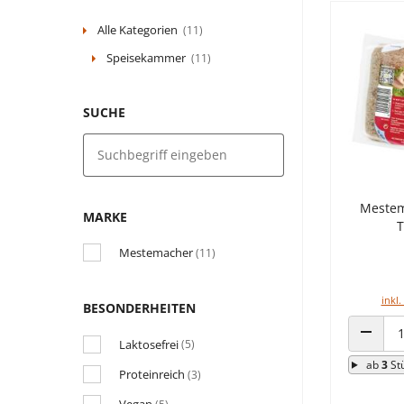
Alle Kategorien
(11)
Speisekammer
(11)
SUCHE
Mestem
MARKE
T
Mestemacher
(11)
inkl.
BESONDERHEITEN
Laktosefrei
(5)
ANZAHL
ab
3
St
Proteinreich
(3)