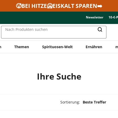
🥵BEI HITZE🥶EISKALT SPAREN➡️
Newsletter
10-€-
Nach Produkten suchen
n
Themen
Spirituosen-Welt
Ernähren
m
Ihre Suche
Sortierung:
Beste Treffer
ukte ausgewählt