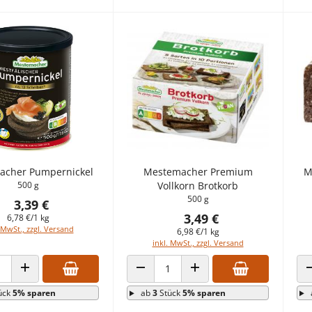
acher Pumpernickel
Mestemacher Premium
M
500 g
Vollkorn Brotkorb
500 g
3,39 €
3,49 €
6,78 €/1 kg
 MwSt., zzgl. Versand
6,98 €/1 kg
inkl. MwSt., zzgl. Versand
 VERRINGERN
ANZAHL ERHÖHEN
ANZAHL VERRINGERN
ANZAHL ERHÖHEN
ück
5% sparen
ab
3
Stück
5% sparen