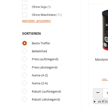
Ohne Soja
(5)
Ohne Weichtiere
(11)
weniger anzeigen
SORTIEREN
Beste Treffer
Beliebtheit
Preis (aufsteigend)
Mestem
Preis (absteigend)
Name (A-Z)
inkl.
Name (Z-A)
Rabatt (aufsteigend)
ANZAHL
Rabatt (absteigend)
ab
3
St