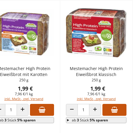
estemacher High Protein
Mestemacher High Protein
Eiweißbrot mit Karotten
Eiweißbrot klassisch
250 g
250 g
1,99 €
1,99 €
7,96 €/1 kg
7,96 €/1 kg
inkl. MwSt., zzgl. Versand
inkl. MwSt., zzgl. Versand
ANZAHL VERRINGERN
ANZAHL ERHÖHEN
ANZAHL VERRINGERN
ANZAHL ERHÖHEN
ab
3
Stück
5% sparen
ab
3
Stück
5% sparen