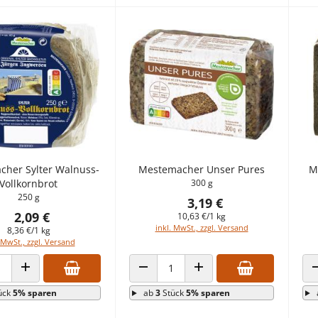
her Sylter Walnuss-
Mestemacher Unser Pures
M
Vollkornbrot
300 g
250 g
3,19 €
2,09 €
10,63 €/1 kg
inkl. MwSt., zzgl. Versand
8,36 €/1 kg
 MwSt., zzgl. Versand
 VERRINGERN
ANZAHL ERHÖHEN
ANZAHL VERRINGERN
ANZAHL ERHÖHEN
ück
5% sparen
ab
3
Stück
5% sparen