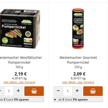
estemacher Westfälischer
Mestemacher Gourmet
Pumpernickel
Pumpernickel
500 g
250 g
2,19 €
2,09 €
4,38 €/1 kg
8,36 €/1 kg
inkl. MwSt., zzgl. Versand
inkl. MwSt., zzgl. Versand
ANZAHL VERRINGERN
ANZAHL ERHÖHEN
ANZAHL VERRINGERN
ANZAHL ERHÖHEN
ab
3
Stück
5% sparen
ab
3
Stück
5% sparen