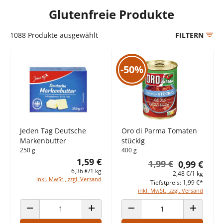
Glutenfreie Produkte
1088
Produkte ausgewählt
FILTERN
-50%
Jeden Tag Deutsche
Oro di Parma Tomaten
Markenbutter
stückig
250 g
400 g
1,59 €
1,99 €
0,99 €
6,36 €/1 kg
2,48 €/1 kg
inkl. MwSt., zzgl. Versand
Tiefstpreis: 1,99 €*
inkl. MwSt., zzgl. Versand
ANZAHL VERRINGERN
ANZAHL ERHÖHEN
ANZAHL VERRINGERN
ANZAHL E