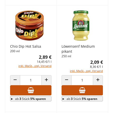
Chio Dip Hot Salsa
Löwensenf Medium
200 ml
pikant
2,89 €
250 ml
2,09 €
14,45 €/1 l
inkl. MwSt., zzgl. Versand
8,36 €/1 l
inkl. MwSt., zzgl. Versand
ANZAHL VERRINGERN
ANZAHL ERHÖHEN
ANZAHL VERRINGERN
ANZAHL E
ab
3
Stück
5% sparen
ab
3
Stück
5% sparen