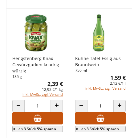
Hengstenberg Knax
Kühne Tafel-Essig aus
Gewürzgurken knackig-
Branntwein
würzig
750 ml
185 g
1,59 €
2,39 €
2,12 €/1 l
inkl. MwSt., zzgl. Versand
12,92 €/1 kg
inkl. MwSt., zzgl. Versand
ANZAHL VERRINGERN
ANZAHL ERHÖHEN
ANZAHL VERRINGERN
ANZAHL E
ab
3
Stück
5% sparen
ab
3
Stück
5% sparen