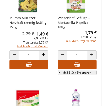
Milram Müritzer
Wiesenhof Geflügel-
Herzhaft cremig-kräftig
Mortadella Paprika
150 g
100 g
1,79 €
2,79 €
1,49 €
17,90 €/1 kg
9,93 €/1 kg
inkl. MwSt., zzgl. Versand
Tiefstpreis: 2,79 €*
inkl. MwSt., zzgl. Versand
ANZAHL VERRINGERN
ANZAHL ERHÖHEN
ANZAHL VERRINGERN
ANZAHL E
ab
3
Stück
5% sparen