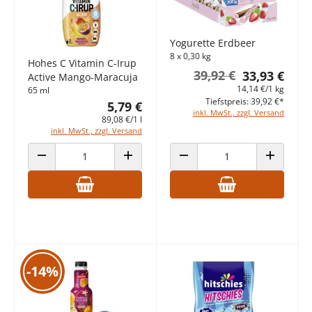
Yogurette Erdbeer
8 x 0,30 kg
Hohes C Vitamin C-Irup
39,92 €
33,93 €
Active Mango-Maracuja
14,14 €/1 kg
65 ml
Tiefstpreis: 39,92 €*
5,79 €
inkl. MwSt., zzgl. Versand
89,08 €/1 l
inkl. MwSt., zzgl. Versand
ANZAHL VERRINGERN
ANZAHL ERHÖHEN
ANZAHL VERRINGERN
ANZAHL E
-14%