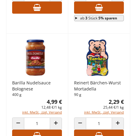
ANZAHL VERRINGERN
ANZAHL ERHÖHEN
ANZAHL VERRINGERN
ANZAHL E
ab
3
Stück
5% sparen
Barilla Nudelsauce
Reinert Bärchen-Wurst
Bolognese
Mortadella
400 g
90 g
4,99 €
2,29 €
12,48 €/1 kg
25,44 €/1 kg
inkl. MwSt., zzgl. Versand
inkl. MwSt., zzgl. Versand
ANZAHL VERRINGERN
ANZAHL ERHÖHEN
ANZAHL VERRINGERN
ANZAHL E