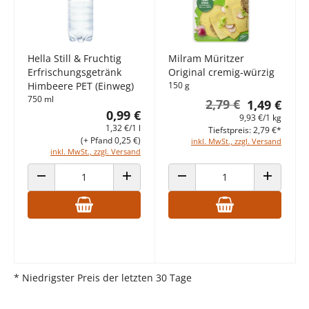
Hella Still & Fruchtig
Milram Müritzer
Erfrischungsgetränk
Original cremig-würzig
Himbeere PET (Einweg)
150 g
750 ml
2,79 €
1,49 €
0,99 €
9,93 €/1 kg
1,32 €/1 l
Tiefstpreis: 2,79 €*
(+ Pfand 0,25 €)
inkl. MwSt., zzgl. Versand
inkl. MwSt., zzgl. Versand
ANZAHL VERRINGERN
ANZAHL ERHÖHEN
ANZAHL VERRINGERN
ANZAHL E
* Niedrigster Preis der letzten 30 Tage