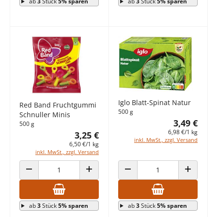
ab
3
Stück
5% sparen
ab
3
Stück
5% sparen
Iglo Blatt-Spinat Natur
Red Band Fruchtgummi
500 g
Schnuller Minis
3,49 €
500 g
6,98 €/1 kg
3,25 €
inkl. MwSt., zzgl. Versand
6,50 €/1 kg
inkl. MwSt., zzgl. Versand
ANZAHL VERRINGERN
ANZAHL ERHÖHEN
ANZAHL VERRINGERN
ANZAHL E
ab
3
Stück
5% sparen
ab
3
Stück
5% sparen