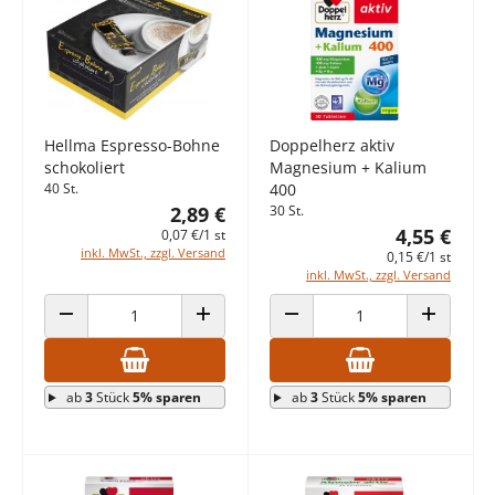
Hellma Espresso-Bohne
Doppelherz aktiv
schokoliert
Magnesium + Kalium
40 St.
400
2,89 €
30 St.
4,55 €
0,07 €/1 st
inkl. MwSt., zzgl. Versand
0,15 €/1 st
inkl. MwSt., zzgl. Versand
ANZAHL VERRINGERN
ANZAHL ERHÖHEN
ANZAHL VERRINGERN
ANZAHL E
ab
3
Stück
5% sparen
ab
3
Stück
5% sparen