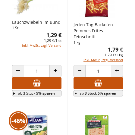
Lauchzwiebeln im Bund
Jeden Tag Backofen
1 St.
Pommes Frites
1,29 €
Feinschnitt
1,29 €/1 st
1 kg
inkl. MwSt., zzgl. Versand
1,79 €
1,79 €/1 kg
inkl. MwSt., zzgl. Versand
ANZAHL VERRINGERN
ANZAHL ERHÖHEN
ANZAHL VERRINGERN
ANZAHL E
ab
3
Stück
5% sparen
ab
3
Stück
5% sparen
-46%