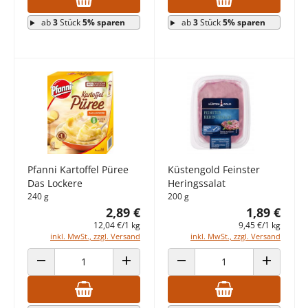
ab
3
Stück
5% sparen
ab
3
Stück
5% sparen
Pfanni Kartoffel Püree
Küstengold Feinster
Das Lockere
Heringssalat
240 g
200 g
2,89 €
1,89 €
12,04 €/1 kg
9,45 €/1 kg
inkl. MwSt., zzgl. Versand
inkl. MwSt., zzgl. Versand
ANZAHL VERRINGERN
ANZAHL ERHÖHEN
ANZAHL VERRINGERN
ANZAHL E