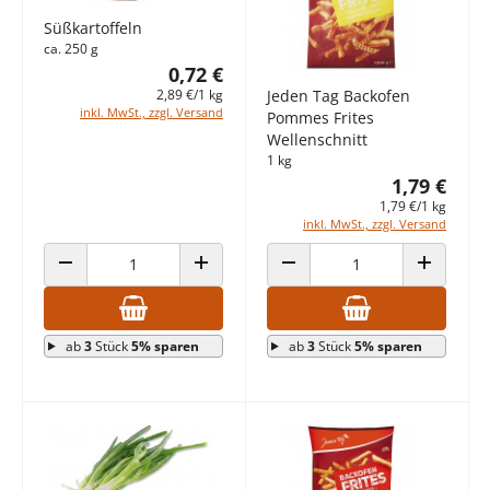
Süßkartoffeln
ca. 250 g
0,72 €
2,89 €/1 kg
Jeden Tag Backofen
inkl. MwSt., zzgl. Versand
Pommes Frites
Wellenschnitt
1 kg
1,79 €
1,79 €/1 kg
inkl. MwSt., zzgl. Versand
ANZAHL VERRINGERN
ANZAHL ERHÖHEN
ANZAHL VERRINGERN
ANZAHL E
ab
3
Stück
5% sparen
ab
3
Stück
5% sparen