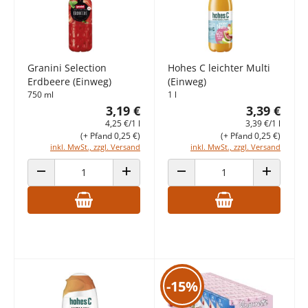
Granini Selection
Hohes C leichter Multi
Erdbeere (Einweg)
(Einweg)
750 ml
1 l
3,19 €
3,39 €
4,25 €/1 l
3,39 €/1 l
(+ Pfand 0,25 €)
(+ Pfand 0,25 €)
inkl. MwSt., zzgl. Versand
inkl. MwSt., zzgl. Versand
ANZAHL VERRINGERN
ANZAHL ERHÖHEN
ANZAHL VERRINGERN
ANZAHL E
-15%