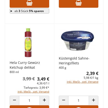
ab
3
Stück
5% sparen
Küstengold Sahne-
Hela Curry Gewürz
Heringsfilets
Ketchup delikat
400 g
800 ml
2,39 €
3,99 €
5,98 €/1 kg
3,49 €
inkl. MwSt., zzgl. Versand
4,36 €/1 l
Tiefstpreis: 3,99 €*
inkl. MwSt., zzgl. Versand
ANZAHL VERRINGERN
ANZAHL ERHÖHEN
ANZAHL VERRINGERN
ANZAHL E