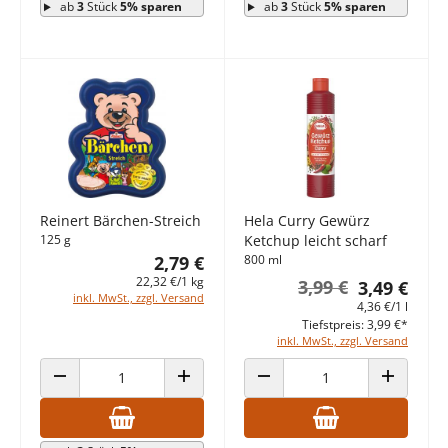
ab
3
Stück
5% sparen
ab
3
Stück
5% sparen
Reinert Bärchen-Streich
Hela Curry Gewürz
125 g
Ketchup leicht scharf
2,79 €
800 ml
22,32 €/1 kg
3,99 €
3,49 €
inkl. MwSt., zzgl. Versand
4,36 €/1 l
Tiefstpreis: 3,99 €*
inkl. MwSt., zzgl. Versand
ANZAHL VERRINGERN
ANZAHL ERHÖHEN
ANZAHL VERRINGERN
ANZAHL E