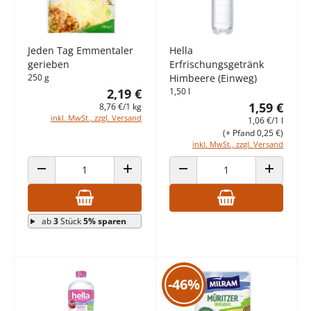
Jeden Tag Emmentaler
Hella
gerieben
Erfrischungsgetränk
250 g
Himbeere (Einweg)
2,19 €
1,50 l
1,59 €
8,76 €/1 kg
inkl. MwSt., zzgl. Versand
1,06 €/1 l
(+ Pfand 0,25 €)
inkl. MwSt., zzgl. Versand
ANZAHL VERRINGERN
ANZAHL ERHÖHEN
ANZAHL VERRINGERN
ANZAHL E
ab
3
Stück
5% sparen
-46%