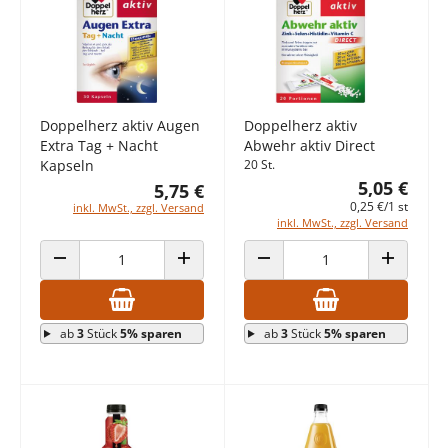
Doppelherz aktiv Augen
Doppelherz aktiv
Extra Tag + Nacht
Abwehr aktiv Direct
Kapseln
20 St.
5,05 €
5,75 €
0,25 €/1 st
inkl. MwSt., zzgl. Versand
inkl. MwSt., zzgl. Versand
ANZAHL VERRINGERN
ANZAHL ERHÖHEN
ANZAHL VERRINGERN
ANZAHL E
ab
3
Stück
5% sparen
ab
3
Stück
5% sparen