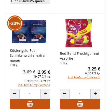
ab
3
Stück
5% sparen
-20%
Küstengold Edel-
Red Band Fruchtgummi
Schinkenwürfel extra
Assortie
mager
500 g
150 g
3,25 €
3,69 €
2,95 €
6,50 €/1 kg
19,67 €/1 kg
inkl. MwSt., zzgl. Versand
Tiefstpreis: 3,69 €*
inkl. MwSt., zzgl. Versand
ANZAHL VERRINGERN
ANZAHL ERHÖHEN
ANZAHL VERRINGERN
ANZAHL E