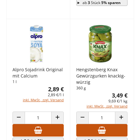
ab
3
Stück
5% sparen
Alpro Sojadrink Original
Hengstenberg Knax
mit Calcium
Gewürzgurken knackig-
1 l
würzig
2,89 €
360 g
3,49 €
2,89 €/1 l
inkl. MwSt., zzgl. Versand
9,69 €/1 kg
inkl. MwSt., zzgl. Versand
ANZAHL VERRINGERN
ANZAHL ERHÖHEN
ANZAHL VERRINGERN
ANZAHL E