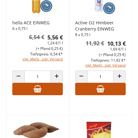
hella ACE EINWEG
Active O2 Himbeer
6 x 0,75 l
Cranberry EINWEG
8 x 0,75 l
6,54 €
5,56 €
11,92 €
10,13 €
1,24 €/1 l
(+ Pfand 0,25 €)
1,69 €/1 l
Tiefstpreis: 6,54 €*
(+ Pfand 0,25 €)
inkl. MwSt., zzgl. Versand
Tiefstpreis: 11,92 €*
inkl. MwSt., zzgl. Versand
ANZAHL VERRINGERN
ANZAHL ERHÖHEN
ANZAHL VERRINGERN
ANZAHL E