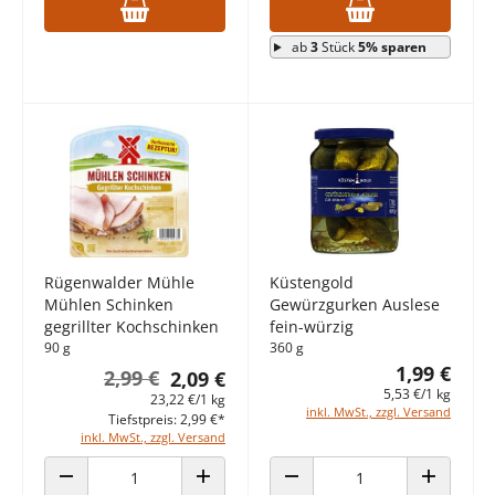
ab
3
Stück
5% sparen
Rügenwalder Mühle
Küstengold
Mühlen Schinken
Gewürzgurken Auslese
gegrillter Kochschinken
fein-würzig
90 g
360 g
1,99 €
2,99 €
2,09 €
5,53 €/1 kg
23,22 €/1 kg
inkl. MwSt., zzgl. Versand
Tiefstpreis: 2,99 €*
inkl. MwSt., zzgl. Versand