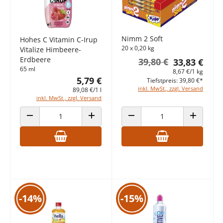
Nimm 2 Soft
Hohes C Vitamin C-Irup
20 x 0,20 kg
Vitalize Himbeere-
Erdbeere
39,80 €
33,83 €
65 ml
8,67 €/1 kg
5,79 €
Tiefstpreis: 39,80 €*
inkl. MwSt., zzgl. Versand
89,08 €/1 l
inkl. MwSt., zzgl. Versand
ANZAHL VERRINGERN
ANZAHL ERHÖHEN
ANZAHL VERRINGERN
ANZAHL E
-14%
-15%