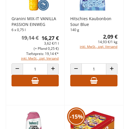
Granini MIX-IT VANILLA
Hitschies Kaubonbon
PASSION EINWEG
Sour Blue
6 x 0,75 l
140 g
2,09 €
19,14 €
16,27 €
14,93 €/1 kg
3,62 €/1 l
inkl. MwSt., zzgl. Versand
(+ Pfand 0,25 €)
Tiefstpreis: 19,14 €*
inkl. MwSt., zzgl. Versand
ANZAHL VERRINGERN
ANZAHL ERHÖHEN
ANZAHL VERRINGERN
ANZAHL E
-15%