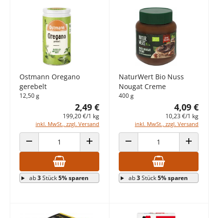
Ostmann Oregano
NaturWert Bio Nuss
gerebelt
Nougat Creme
12,50 g
400 g
2,49 €
4,09 €
199,20 €/1 kg
10,23 €/1 kg
inkl. MwSt., zzgl. Versand
inkl. MwSt., zzgl. Versand
ANZAHL VERRINGERN
ANZAHL ERHÖHEN
ANZAHL VERRINGERN
ANZAHL E
ab
3
Stück
5% sparen
ab
3
Stück
5% sparen