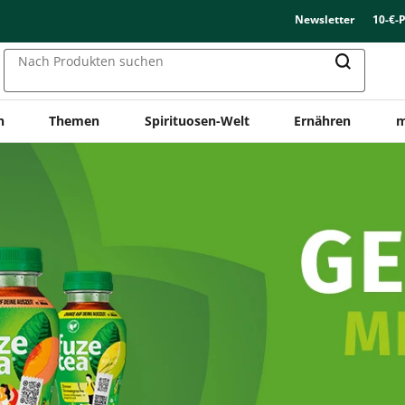
Newsletter
10-€-
Nach Produkten suchen
n
Themen
Spirituosen-Welt
Ernähren
m