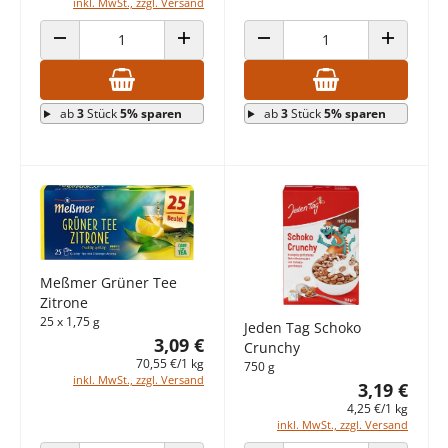
inkl. MwSt., zzgl. Versand
ANZAHL VERRINGERN
ANZAHL ERHÖHEN
ANZAHL VERRINGERN
ANZAHL E
ab
3
Stück
5% sparen
ab
3
Stück
5% sparen
Meßmer Grüner Tee
Zitrone
25 x 1,75 g
Jeden Tag Schoko
3,09 €
Crunchy
70,55 €/1 kg
750 g
inkl. MwSt., zzgl. Versand
3,19 €
4,25 €/1 kg
inkl. MwSt., zzgl. Versand