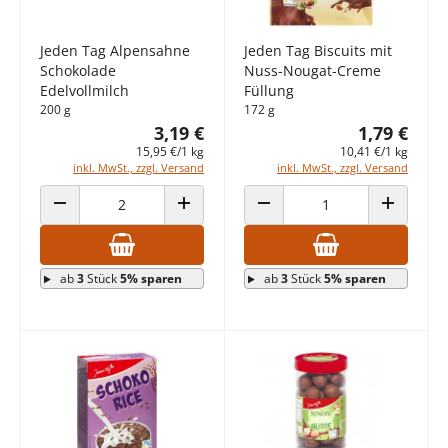
Jeden Tag Alpensahne
Jeden Tag Biscuits mit
Schokolade
Nuss-Nougat-Creme
Edelvollmilch
Füllung
200 g
172 g
3,19 €
1,79 €
15,95 €/1 kg
10,41 €/1 kg
inkl. MwSt., zzgl. Versand
inkl. MwSt., zzgl. Versand
ANZAHL VERRINGERN
ANZAHL ERHÖHEN
ANZAHL VERRINGERN
ANZAHL E
ab
3
Stück
5% sparen
ab
3
Stück
5% sparen