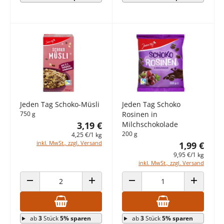
Jeden Tag Schoko-Müsli
Jeden Tag Schoko
750 g
Rosinen in
3,19 €
Milchschokolade
200 g
4,25 €/1 kg
inkl. MwSt., zzgl. Versand
1,99 €
9,95 €/1 kg
inkl. MwSt., zzgl. Versand
ANZAHL VERRINGERN
ANZAHL ERHÖHEN
ANZAHL VERRINGERN
ANZAHL E
ab
3
Stück
5% sparen
ab
3
Stück
5% sparen