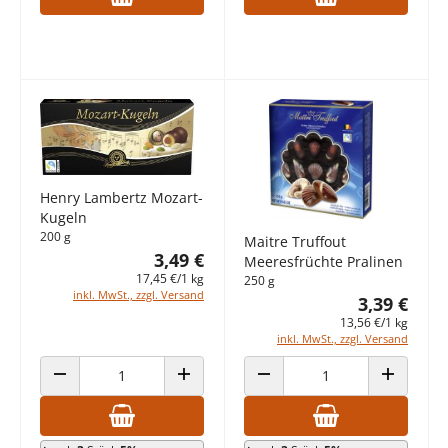
Henry Lambertz Mozart-
Kugeln
200 g
Maitre Truffout
3,49 €
Meeresfrüchte Pralinen
17,45 €/1 kg
250 g
inkl. MwSt., zzgl. Versand
3,39 €
13,56 €/1 kg
inkl. MwSt., zzgl. Versand
ANZAHL VERRINGERN
ANZAHL ERHÖHEN
ANZAHL VERRINGERN
ANZAHL E