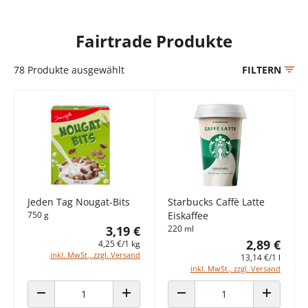
Fairtrade Produkte
78
Produkte ausgewählt
FILTERN
Jeden Tag Nougat-Bits
Starbucks Caffè Latte
750 g
Eiskaffee
3,19 €
220 ml
2,89 €
4,25 €/1 kg
inkl. MwSt., zzgl. Versand
13,14 €/1 l
inkl. MwSt., zzgl. Versand
ANZAHL VERRINGERN
ANZAHL ERHÖHEN
ANZAHL VERRINGERN
ANZAHL E