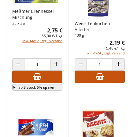
Meßmer Brennessel-
Mischung
25 x 2 g
Weiss Lebkuchen
2,75 €
Allerlei
400 g
55,00 €/1 kg
inkl. MwSt., zzgl. Versand
2,19 €
5,48 €/1 kg
inkl. MwSt., zzgl. Versand
ANZAHL VERRINGERN
ANZAHL ERHÖHEN
ANZAHL VERRINGERN
ANZAHL E
ab
3
Stück
5% sparen