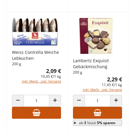
Weiss Contrella Weiche
Lebkuchen
Lambertz Exquisit
200 g
Gebäckmischung
2,09 €
200 g
10,45 €/1 kg
2,29 €
inkl. MwSt., zzgl. Versand
11,45 €/1 kg
inkl. MwSt., zzgl. Versand
ANZAHL VERRINGERN
ANZAHL ERHÖHEN
ANZAHL VERRINGERN
ANZAHL E
ab
3
Stück
5% sparen