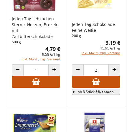
Jeden Tag Lebkuchen
Jeden Tag Schokolade
Sterne, Herzen, Brezeln
Feine Weiße
mit
200 g
Zartbitterschokolade
3,19 €
500 g
4,79 €
15,95 €/1 kg
inkl. MwSt., zzgl. Versand
9,58 €/1 kg
inkl. MwSt., zzgl. Versand
ANZAHL VERRINGERN
ANZAHL ERHÖHEN
ANZAHL VERRINGERN
ANZAHL E
ab
3
Stück
5% sparen