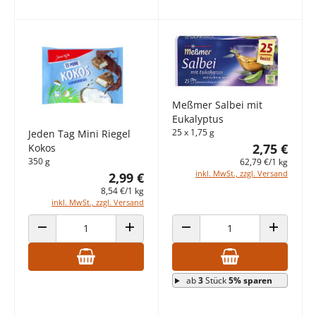
Meßmer Salbei mit
Eukalyptus
25 x 1,75 g
Jeden Tag Mini Riegel
2,75 €
Kokos
350 g
62,79 €/1 kg
inkl. MwSt., zzgl. Versand
2,99 €
8,54 €/1 kg
inkl. MwSt., zzgl. Versand
ANZAHL VERRINGERN
ANZAHL ERHÖHEN
ANZAHL VERRINGERN
ANZAHL E
ab
3
Stück
5% sparen