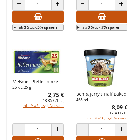
ANZAHL VERRINGERN
ANZAHL ERHÖHEN
ANZAHL VERRINGERN
ANZAHL E
ab
3
Stück
5% sparen
ab
3
Stück
5% sparen
Meßmer Pfefferminze
25 x 2,25 g
2,75 €
Ben & Jerry's Half Baked
465 ml
48,85 €/1 kg
inkl. MwSt., zzgl. Versand
8,09 €
17,40 €/1 l
inkl. MwSt., zzgl. Versand
ANZAHL VERRINGERN
ANZAHL ERHÖHEN
ANZAHL VERRINGERN
ANZAHL E