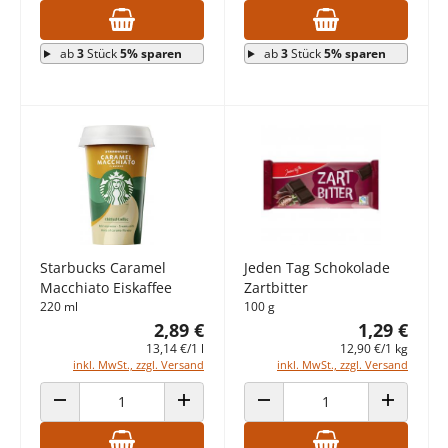
ab
3
Stück
5% sparen
ab
3
Stück
5% sparen
Starbucks Caramel
Jeden Tag Schokolade
Macchiato Eiskaffee
Zartbitter
220 ml
100 g
2,89 €
1,29 €
13,14 €/1 l
12,90 €/1 kg
inkl. MwSt., zzgl. Versand
inkl. MwSt., zzgl. Versand
ANZAHL VERRINGERN
ANZAHL ERHÖHEN
ANZAHL VERRINGERN
ANZAHL E