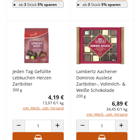
ab
3
Stück
5% sparen
ab
3
Stück
5% sparen
Lambertz Aachener
Jeden Tag Gefüllte
Dominos Auslese
Lebkuchen Herzen
Zartbitter-, Vollmilch- &
Zartbitter
Weiße Schokolade
300 g
200 g
4,19 €
6,89 €
13,97 €/1 kg
inkl. MwSt., zzgl. Versand
34,45 €/1 kg
inkl. MwSt., zzgl. Versand
ANZAHL VERRINGERN
ANZAHL ERHÖHEN
ANZAHL VERRINGERN
ANZAHL E