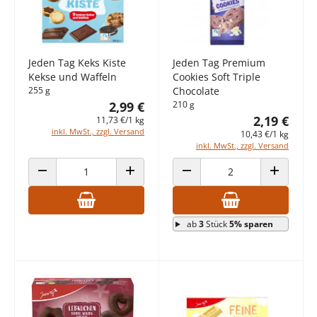
Jeden Tag Keks Kiste
Jeden Tag Premium
Kekse und Waffeln
Cookies Soft Triple
255 g
Chocolate
2,99 €
210 g
2,19 €
11,73 €/1 kg
inkl. MwSt., zzgl. Versand
10,43 €/1 kg
inkl. MwSt., zzgl. Versand
ANZAHL VERRINGERN
ANZAHL ERHÖHEN
ANZAHL VERRINGERN
ANZAHL E
ab
3
Stück
5% sparen