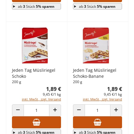
ab
3
Stück
5% sparen
ab
3
Stück
5% sparen
Jeden Tag Müsliriegel
Jeden Tag Müsliriegel
Schoko
Schoko-Banane
200 g
200 g
1,89 €
1,89 €
9,45 €/1 kg
9,45 €/1 kg
inkl. MwSt., zzgl. Versand
inkl. MwSt., zzgl. Versand
ANZAHL VERRINGERN
ANZAHL ERHÖHEN
ANZAHL VERRINGERN
ANZAHL E
ab
3
Stück
5% sparen
ab
3
Stück
5% sparen