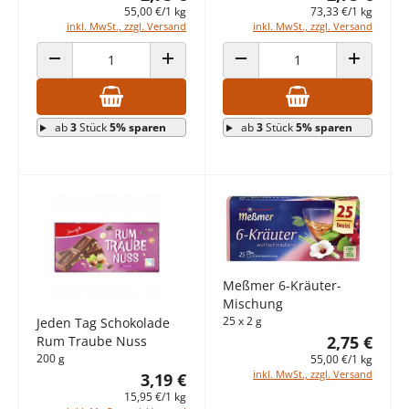
55,00 €/1 kg
73,33 €/1 kg
inkl. MwSt., zzgl. Versand
inkl. MwSt., zzgl. Versand
ANZAHL VERRINGERN
ANZAHL ERHÖHEN
ANZAHL VERRINGERN
ANZAHL E
ab
3
Stück
5% sparen
ab
3
Stück
5% sparen
Meßmer 6-Kräuter-
Mischung
25 x 2 g
Jeden Tag Schokolade
2,75 €
Rum Traube Nuss
200 g
55,00 €/1 kg
inkl. MwSt., zzgl. Versand
3,19 €
15,95 €/1 kg