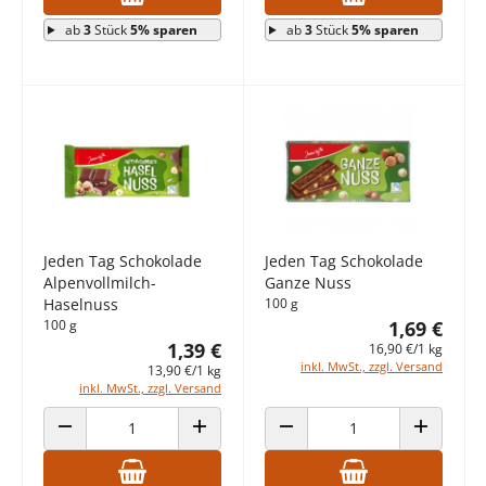
ab
3
Stück
5% sparen
ab
3
Stück
5% sparen
Jeden Tag Schokolade
Jeden Tag Schokolade
Alpenvollmilch-
Ganze Nuss
Haselnuss
100 g
100 g
1,69 €
1,39 €
16,90 €/1 kg
inkl. MwSt., zzgl. Versand
13,90 €/1 kg
inkl. MwSt., zzgl. Versand
ANZAHL VERRINGERN
ANZAHL ERHÖHEN
ANZAHL VERRINGERN
ANZAHL E