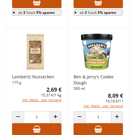
ab
3
Stück
5% sparen
ab
3
Stück
5% sparen
Lambertz Nussecken
Ben & Jerry's Cookie
175 g
Dough
2,69 €
500 ml
8,09 €
15,37 €/1 kg
inkl. MwSt., zzgl. Versand
16,18 €/1 l
inkl. MwSt., zzgl. Versand
ANZAHL VERRINGERN
ANZAHL ERHÖHEN
ANZAHL VERRINGERN
ANZAHL E