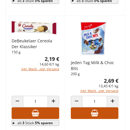
ab
3
Stück
5% sparen
ab
3
Stück
5% sparen
DeBeukelaer Cereola
Der Klassiker
150 g
2,19 €
Jeden Tag Milk & Choc
14,60 €/1 kg
Bits
inkl. MwSt., zzgl. Versand
200 g
2,69 €
13,45 €/1 kg
inkl. MwSt., zzgl. Versand
ANZAHL VERRINGERN
ANZAHL ERHÖHEN
ANZAHL VERRINGERN
ANZAHL E
ab
3
Stück
5% sparen