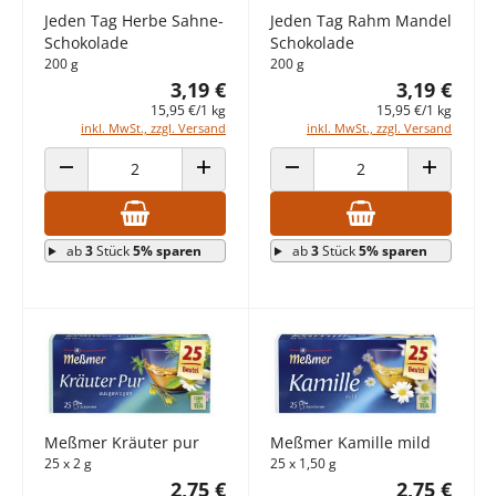
Jeden Tag Herbe Sahne-
Jeden Tag Rahm Mandel
Schokolade
Schokolade
200 g
200 g
3,19 €
3,19 €
15,95 €/1 kg
15,95 €/1 kg
inkl. MwSt., zzgl. Versand
inkl. MwSt., zzgl. Versand
ANZAHL VERRINGERN
ANZAHL ERHÖHEN
ANZAHL VERRINGERN
ANZAHL E
ab
3
Stück
5% sparen
ab
3
Stück
5% sparen
Meßmer Kräuter pur
Meßmer Kamille mild
25 x 2 g
25 x 1,50 g
2,75 €
2,75 €