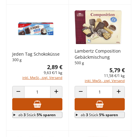
Lambertz Composition
Jeden Tag Schokoküsse
Gebäckmischung
300 g
500 g
2,89 €
5,79 €
9,63 €/1 kg
11,58 €/1 kg
inkl. MwSt., zzgl. Versand
inkl. MwSt., zzgl. Versand
ANZAHL VERRINGERN
ANZAHL ERHÖHEN
ANZAHL VERRINGERN
ANZAHL E
ab
3
Stück
5% sparen
ab
3
Stück
5% sparen