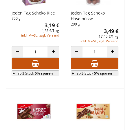
Jeden Tag Schoko Rice
Jeden Tag Schoko
750 g
Haselnüsse
3,19 €
200 g
3,49 €
4,25 €/1 kg
inkl. MwSt., zzgl. Versand
17,45 €/1 kg
inkl. MwSt., zzgl. Versand
ANZAHL VERRINGERN
ANZAHL ERHÖHEN
ANZAHL VERRINGERN
ANZAHL E
ab
3
Stück
5% sparen
ab
3
Stück
5% sparen