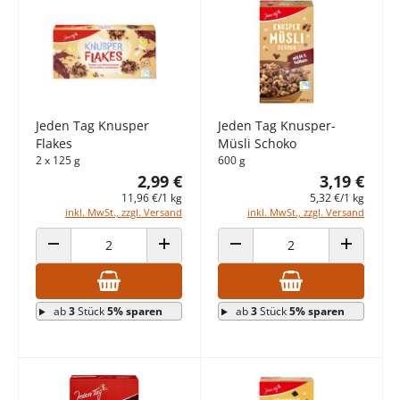
Jeden Tag Knusper
Jeden Tag Knusper-
Flakes
Müsli Schoko
2 x 125 g
600 g
2,99 €
3,19 €
11,96 €/1 kg
5,32 €/1 kg
inkl. MwSt., zzgl. Versand
inkl. MwSt., zzgl. Versand
ANZAHL VERRINGERN
ANZAHL ERHÖHEN
ANZAHL VERRINGERN
ANZAHL E
ab
3
Stück
5% sparen
ab
3
Stück
5% sparen