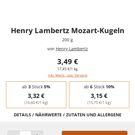
Henry Lambertz Mozart-Kugeln
200 g
von
Henry Lambertz
3,49 €
17,45 €/1 kg
inkl. MwSt., zzgl. Versand
Staffelpreise - Mengenrabatt
ab
3
Stück
5%
ab
6
Stück
10%
3,32 €
3,15 €
(16,60 €/1 kg)
(15,75 €/1 kg)
DETAILS / NÄHRWERTE / ZUTATEN UND ALLERGENE