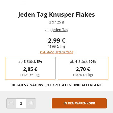
Jeden Tag Knusper Flakes
2 x 125 g
von
Jeden Tag
2,99 €
11,96 €/1 kg
inkl. MwSt., zzgl. Versand
Staffelpreise - Mengenrabatt
ab
3
Stück
5%
ab
6
Stück
10%
2,85 €
2,70 €
(11,40 €/1 kg)
(10,80 €/1 kg)
DETAILS / NÄHRWERTE / ZUTATEN UND ALLERGENE
IN DEN WARENKORB
ANZAHL VERRINGERN
ANZAHL ERHÖHEN