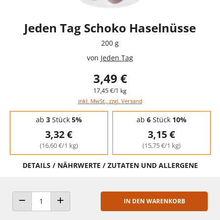
Jeden Tag Schoko Haselnüsse
200 g
von
Jeden Tag
3,49 €
17,45 €/1 kg
inkl. MwSt., zzgl. Versand
Staffelpreise - Mengenrabatt
ab
3
Stück
5%
ab
6
Stück
10%
3,32 €
3,15 €
(16,60 €/1 kg)
(15,75 €/1 kg)
DETAILS / NÄHRWERTE / ZUTATEN UND ALLERGENE
IN DEN WARENKORB
ANZAHL VERRINGERN
ANZAHL ERHÖHEN