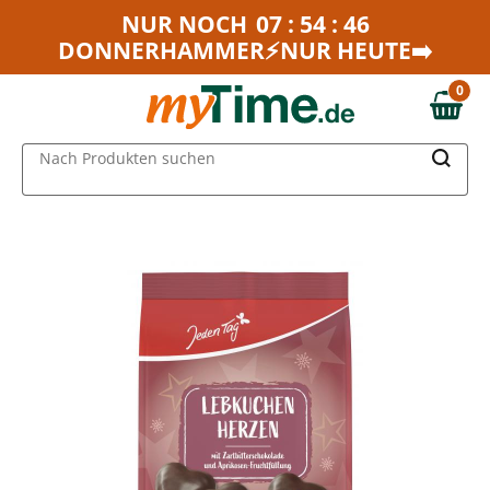
Zum Hauptinhalt springen
NUR NOCH
07 : 54 : 46
DONNERHAMMER⚡NUR HEUTE➡️
Zur Navigation springen
Zur Suche springen
0
0,00 €
MAIN MENU
Nach Produkten suchen