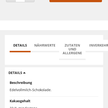
ANZAHL VERRINGERN
ANZAHL ERHÖHEN
DETAILS
NÄHRWERTE
ZUTATEN
INVERKEH
UND
ALLERGENE
DETAILS
Beschreibung
Edelvollmilch-Schokolade.
Kakaogehalt