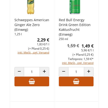
Schweppes American
Red Bull Energy
Ginger Ale Zero
Drink Green Edition
(Einweg)
Kaktusfrucht
1,25 l
(Einweg)
2,29 €
250 ml
1,83 €/1 l
1,59 €
1,49 €
(+ Pfand 0,25 €)
5,96 €/1 l
inkl. MwSt., zzgl. Versand
(+ Pfand 0,25 €)
Tiefstpreis: 1,59 €*
inkl. MwSt., zzgl. Versand
ANZAHL VERRINGERN
ANZAHL ERHÖHEN
ANZAHL VERRINGERN
ANZAHL ERHÖ