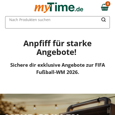
Zum Hauptinhalt springen
0
0,00 €
Zur Navigation springen
MAIN MENU
Nach Produkten suchen
Zur Suche springen
Anpfiff für starke
Angebote!
Sichere dir exklusive Angebote zur FIFA
Fußball-WM 2026.