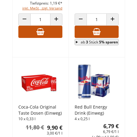
Tiefstpreis: 1,19 €*
inkl. MwSt., zzgl. Versand
ANZAHL VERRINGERN
ANZAHL ERHÖHEN
ANZAHL VERRINGERN
ANZAHL ERHÖ
ab
3
Stück
5% sparen
Coca-Cola Original
Red Bull Energy
Taste Dosen (Einweg)
Drink (Einweg)
10 x 0,33 l
4 x 0,25 l
6,79 €
11,80 €
9,90 €
6,79 €/1 l
3,00 €/1 l