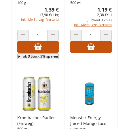
100 g
500 ml
1,39 €
1,19 €
13,90 €/1 kg
2,38 €/1 l
inkl. MwSt., zzgl. Versand
(+ Pfand 0,25 €)
inkl. MwSt., zzgl. Versand
ANZAHL VERRINGERN
ANZAHL ERHÖHEN
ANZAHL VERRINGERN
ANZAHL ERHÖ
ab
3
Stück
5% sparen
Krombacher Radler
Monster Energy
(Einweg)
Juiced Mango Loco
500 ml