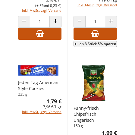
3,18 €/1 l
7,19 €/1 kg
inkl. MwSt., zzgl. Versand
(+ Pfand 0,25 €)
inkl. MwSt., zzgl. Versand
ANZAHL VERRINGERN
ANZAHL ERHÖHEN
ANZAHL VERRINGERN
ANZAHL ERHÖ
ab
3
Stück
5% sparen
Jeden Tag American
Style Cookies
225 g
1,79 €
7,96 €/1 kg
Funny-frisch
inkl. MwSt., zzgl. Versand
Chipsfrisch
Ungarisch
150 g
1,99 €