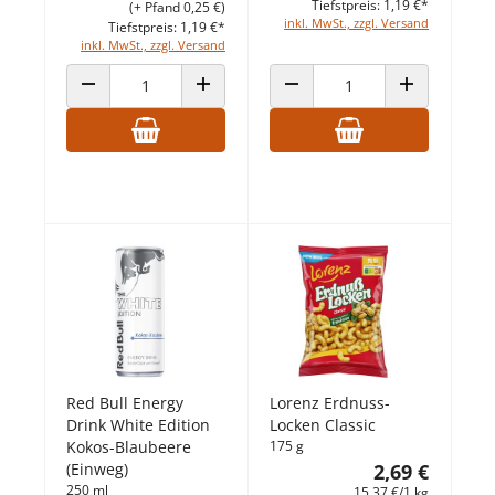
Tiefstpreis: 1,19 €*
(+ Pfand 0,25 €)
inkl. MwSt., zzgl. Versand
Tiefstpreis: 1,19 €*
inkl. MwSt., zzgl. Versand
ANZAHL VERRINGERN
ANZAHL ERHÖHEN
ANZAHL VERRINGERN
ANZAHL ERHÖ
Red Bull Energy
Lorenz Erdnuss-
Drink White Edition
Locken Classic
Kokos-Blaubeere
175 g
(Einweg)
2,69 €
250 ml
15,37 €/1 kg