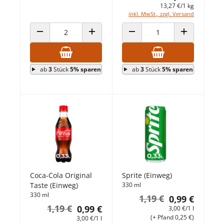
13,27 €/1 kg
inkl. MwSt., zzgl. Versand
ANZAHL VERRINGERN
ANZAHL ERHÖHEN
ANZAHL VERRINGERN
ANZAHL ERHÖ
ab
3
Stück
5% sparen
ab
3
Stück
5% sparen
Coca-Cola Original
Sprite (Einweg)
Taste (Einweg)
330 ml
330 ml
1,19 €
0,99 €
1,19 €
0,99 €
3,00 €/1 l
(+ Pfand 0,25 €)
3,00 €/1 l