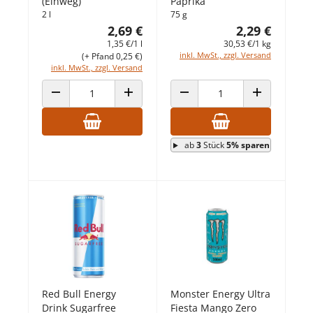
(Einweg)
Paprika
2 l
75 g
2,69 €
2,29 €
1,35 €/1 l
30,53 €/1 kg
inkl. MwSt., zzgl. Versand
(+ Pfand 0,25 €)
inkl. MwSt., zzgl. Versand
ANZAHL VERRINGERN
ANZAHL ERHÖHEN
ANZAHL VERRINGERN
ANZAHL ERHÖ
ab
3
Stück
5% sparen
Red Bull Energy
Monster Energy Ultra
Drink Sugarfree
Fiesta Mango Zero