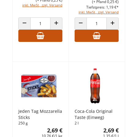
(+ Pfand 0,25 €)
(+ Pfand 0,25 €)
inkl. MwSt., zzgl. Versand
Tiefstpreis: 1,19 €*
inkl. MwSt., zzgl. Versand
ANZAHL VERRINGERN
ANZAHL ERHÖHEN
ANZAHL VERRINGERN
ANZAHL ERHÖ
Jeden Tag Mozzarella
Coca-Cola Original
Sticks
Taste (Einweg)
250 g
2 l
2,69 €
2,69 €
10,76 €/1 kg
1,35 €/1 l