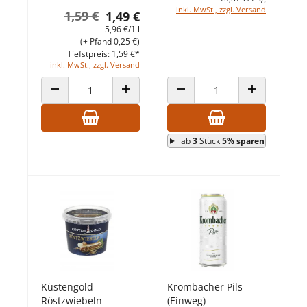
inkl. MwSt., zzgl. Versand
1,59 €
1,49 €
5,96 €/1 l
(+ Pfand 0,25 €)
Tiefstpreis: 1,59 €*
inkl. MwSt., zzgl. Versand
ANZAHL VERRINGERN
ANZAHL ERHÖHEN
ANZAHL VERRINGERN
ANZAHL ERHÖ
ab
3
Stück
5% sparen
Küstengold
Krombacher Pils
Röstzwiebeln
(Einweg)