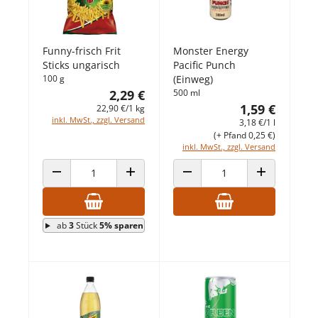
Funny-frisch Frit
Monster Energy
Sticks ungarisch
Pacific Punch
100 g
(Einweg)
2,29 €
500 ml
1,59 €
22,90 €/1 kg
inkl. MwSt., zzgl. Versand
3,18 €/1 l
(+ Pfand 0,25 €)
inkl. MwSt., zzgl. Versand
ANZAHL VERRINGERN
ANZAHL ERHÖHEN
ANZAHL VERRINGERN
ANZAHL ERHÖ
ab
3
Stück
5% sparen