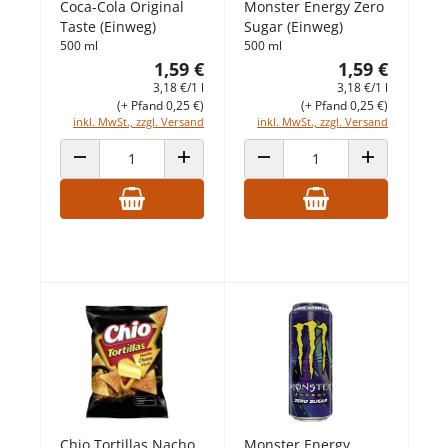
Coca-Cola Original
Monster Energy Zero
Taste (Einweg)
Sugar (Einweg)
500 ml
500 ml
1,59 €
1,59 €
3,18 €/1 l
3,18 €/1 l
(+ Pfand 0,25 €)
(+ Pfand 0,25 €)
inkl. MwSt., zzgl. Versand
inkl. MwSt., zzgl. Versand
ANZAHL VERRINGERN
ANZAHL ERHÖHEN
ANZAHL VERRINGERN
ANZAHL ERHÖ
Chio Tortillas Nacho
Monster Energy