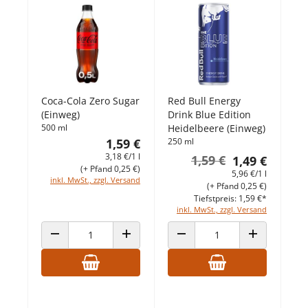
Coca-Cola Zero Sugar
Red Bull Energy
(Einweg)
Drink Blue Edition
500 ml
Heidelbeere (Einweg)
1,59 €
250 ml
3,18 €/1 l
1,59 €
1,49 €
(+ Pfand 0,25 €)
5,96 €/1 l
inkl. MwSt., zzgl. Versand
(+ Pfand 0,25 €)
Tiefstpreis: 1,59 €*
inkl. MwSt., zzgl. Versand
ANZAHL VERRINGERN
ANZAHL ERHÖHEN
ANZAHL VERRINGERN
ANZAHL ERHÖ