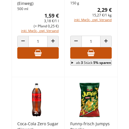
(Einweg)
150 g
500 ml
2,29 €
1,59 €
15,27 €/1 kg
inkl. MwSt., zzgl. Versand
3,18 €/1 l
(+ Pfand 0,25 €)
inkl. MwSt., zzgl. Versand
ANZAHL VERRINGERN
ANZAHL ERHÖHEN
ANZAHL VERRINGERN
ANZAHL ERHÖ
ab
3
Stück
5% sparen
Coca-Cola Zero Sugar
Funny-frisch Jumpys