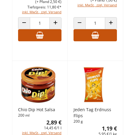
(+ Pfand 1,00 €)
(+ Pfand 2,50 €)
inkl. MwSt., zzgl. Versand
Tiefstpreis: 11,80 €*
inkl. MwSt., zzgl. Versand
ANZAHL VERRINGERN
ANZAHL ERHÖHEN
ANZAHL VERRINGERN
ANZAHL ERHÖ
Chio Dip Hot Salsa
Jeden Tag Erdnuss
200 ml
Flips
2,89 €
200 g
1,19 €
14,45 €/1 l
inkl. MwSt., zzgl. Versand
5,95 €/1 kg