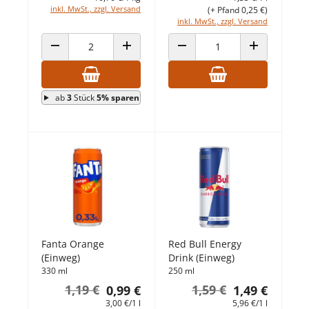
inkl. MwSt., zzgl. Versand
(+ Pfand 0,25 €)
inkl. MwSt., zzgl. Versand
ANZAHL VERRINGERN
ANZAHL ERHÖHEN
ANZAHL VERRINGERN
ANZAHL ERHÖ
ab
3
Stück
5% sparen
Fanta Orange
Red Bull Energy
(Einweg)
Drink (Einweg)
330 ml
250 ml
1,19 €
1,59 €
0,99 €
1,49 €
3,00 €/1 l
5,96 €/1 l