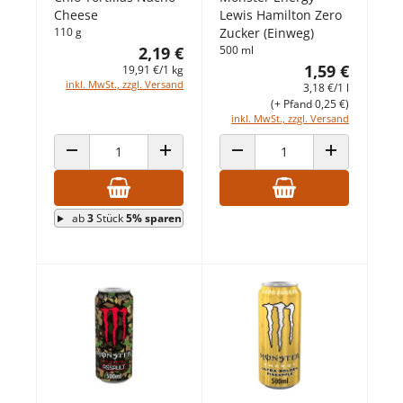
Cheese
Lewis Hamilton Zero
110 g
Zucker (Einweg)
2,19 €
500 ml
1,59 €
19,91 €/1 kg
inkl. MwSt., zzgl. Versand
3,18 €/1 l
(+ Pfand 0,25 €)
inkl. MwSt., zzgl. Versand
ANZAHL VERRINGERN
ANZAHL ERHÖHEN
ANZAHL VERRINGERN
ANZAHL ERHÖ
ab
3
Stück
5% sparen