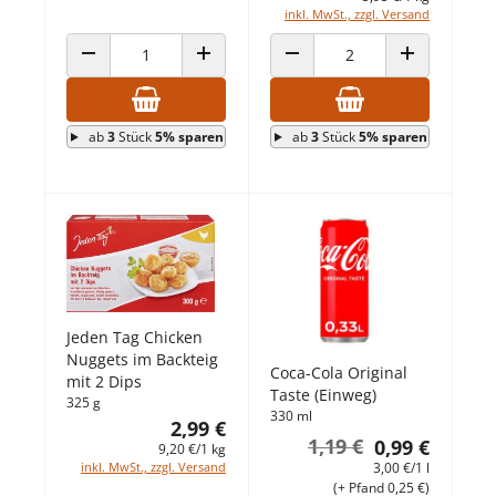
inkl. MwSt., zzgl. Versand
ANZAHL VERRINGERN
ANZAHL ERHÖHEN
ANZAHL VERRINGERN
ANZAHL ERHÖ
ab
3
Stück
5% sparen
ab
3
Stück
5% sparen
Jeden Tag Chicken
Nuggets im Backteig
Coca-Cola Original
mit 2 Dips
Taste (Einweg)
325 g
330 ml
2,99 €
1,19 €
0,99 €
9,20 €/1 kg
3,00 €/1 l
inkl. MwSt., zzgl. Versand
(+ Pfand 0,25 €)