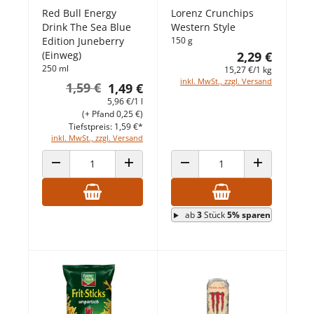
Red Bull Energy
Lorenz Crunchips
Drink The Sea Blue
Western Style
Edition Juneberry
150 g
(Einweg)
2,29 €
250 ml
15,27 €/1 kg
inkl. MwSt., zzgl. Versand
1,59 €
1,49 €
5,96 €/1 l
(+ Pfand 0,25 €)
Tiefstpreis: 1,59 €*
inkl. MwSt., zzgl. Versand
ANZAHL VERRINGERN
ANZAHL ERHÖHEN
ANZAHL VERRINGERN
ANZAHL ERHÖ
ab
3
Stück
5% sparen