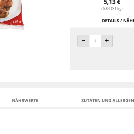
5,13 €
(6,84 €/1 kg)
DETAILS / NÄ
ANZAHL VERRINGERN
ANZAHL ERHÖH
NÄHRWERTE
ZUTATEN UND ALLERGEN