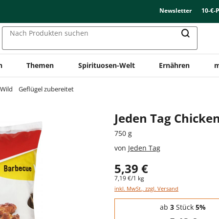
Newsletter
10-€-
Nach Produkten suchen
n
Themen
Spirituosen-Welt
Ernähren
m
 Wild
Geflügel zubereitet
Jeden Tag Chicke
750 g
von
Jeden Tag
5,39 €
7,19 €/1 kg
inkl. MwSt., zzgl. Versand
Staffelpreise - Mengenrabatt
ab
3
Stück
5%