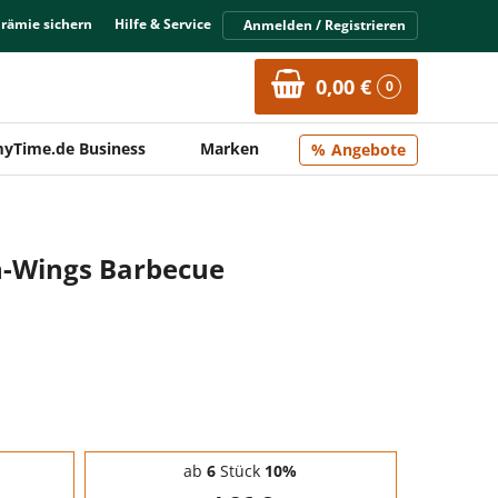
Prämie sichern
Hilfe & Service
Anmelden / Registrieren
0,00 €
0
yTime.de Business
Marken
Angebote
n-Wings Barbecue
ab
6
Stück
10%