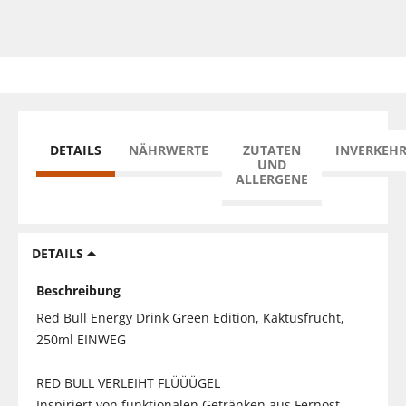
DETAILS
NÄHRWERTE
ZUTATEN
INVERKEH
UND
ALLERGENE
DETAILS
Beschreibung
Red Bull Energy Drink Green Edition, Kaktusfrucht,
250ml EINWEG
RED BULL VERLEIHT FLÜÜÜGEL
Inspiriert von funktionalen Getränken aus Fernost