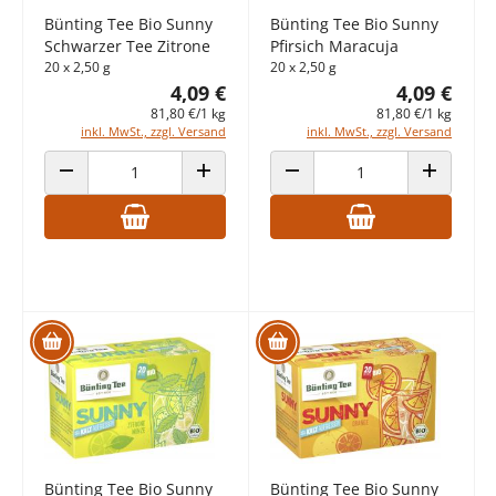
Bünting Tee Bio Sunny
Bünting Tee Bio Sunny
Schwarzer Tee Zitrone
Pfirsich Maracuja
20 x 2,50 g
20 x 2,50 g
4,09 €
4,09 €
81,80 €/1 kg
81,80 €/1 kg
inkl. MwSt., zzgl. Versand
inkl. MwSt., zzgl. Versand
ANZAHL VERRINGERN
ANZAHL ERHÖHEN
ANZAHL VERRINGERN
ANZAHL E
Bünting Tee Bio Sunny
Bünting Tee Bio Sunny