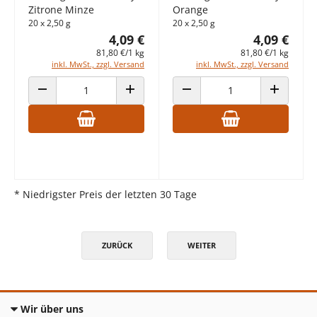
Zitrone Minze
Orange
20 x 2,50 g
20 x 2,50 g
4,09 €
4,09 €
81,80 €/1 kg
81,80 €/1 kg
inkl. MwSt., zzgl. Versand
inkl. MwSt., zzgl. Versand
ANZAHL VERRINGERN
ANZAHL ERHÖHEN
ANZAHL VERRINGERN
ANZAHL E
* Niedrigster Preis der letzten 30 Tage
ZURÜCK
WEITER
Wir über uns