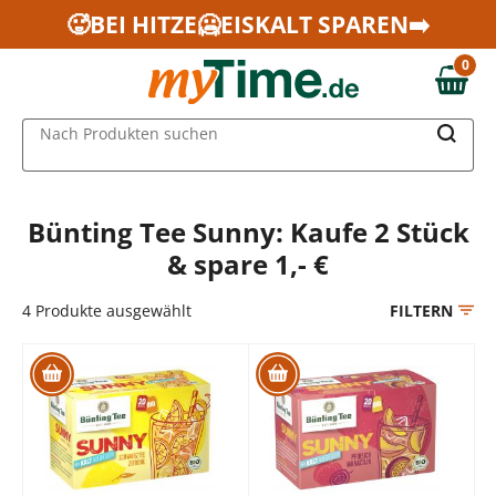
Zum Hauptinhalt springen
🥵BEI HITZE🥶EISKALT SPAREN➡️
Zur Navigation springen
0
Zur Suche springen
0,00 €
MAIN MENU
Nach Produkten suchen
Bünting Tee Sunny: Kaufe 2 Stück
& spare 1,- €
4
Produkte ausgewählt
FILTERN