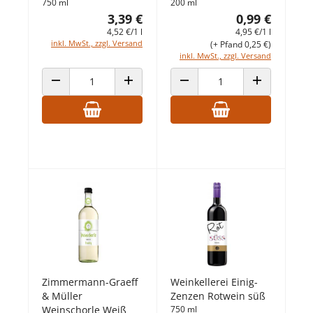
750 ml
200 ml
3,39 €
0,99 €
4,52 €/1 l
4,95 €/1 l
inkl. MwSt., zzgl. Versand
(+ Pfand 0,25 €)
inkl. MwSt., zzgl. Versand
ANZAHL VERRINGERN
ANZAHL ERHÖHEN
ANZAHL VERRINGERN
ANZAHL ERHÖ
Zimmermann-Graeff
Weinkellerei Einig-
& Müller
Zenzen Rotwein süß
Weinschorle Weiß
750 ml