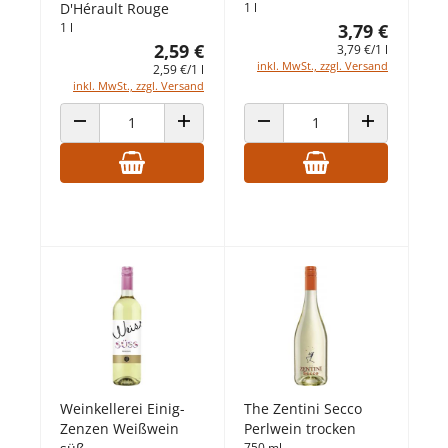
D'Hérault Rouge
1 l
1 l
3,79 €
2,59 €
3,79 €/1 l
inkl. MwSt., zzgl. Versand
2,59 €/1 l
inkl. MwSt., zzgl. Versand
ANZAHL VERRINGERN
ANZAHL ERHÖHEN
ANZAHL VERRINGERN
ANZAHL ERHÖ
Weinkellerei Einig-
The Zentini Secco
Zenzen Weißwein
Perlwein trocken
750 ml