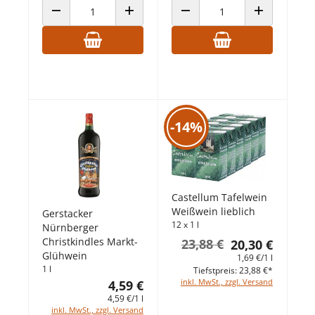
ANZAHL VERRINGERN
ANZAHL ERHÖHEN
ANZAHL VERRINGERN
ANZAHL ERHÖ
-14%
Castellum Tafelwein
Weißwein lieblich
Gerstacker
12 x 1 l
Nürnberger
Christkindles Markt-
23,88 €
20,30 €
Glühwein
1,69 €/1 l
1 l
Tiefstpreis: 23,88 €*
inkl. MwSt., zzgl. Versand
4,59 €
4,59 €/1 l
inkl. MwSt., zzgl. Versand