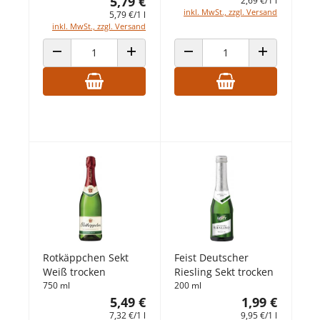
5,79 €
2,69 €/1 l
inkl. MwSt., zzgl. Versand
5,79 €/1 l
inkl. MwSt., zzgl. Versand
ANZAHL VERRINGERN
ANZAHL ERHÖHEN
ANZAHL VERRINGERN
ANZAHL ERHÖ
Rotkäppchen Sekt
Feist Deutscher
Weiß trocken
Riesling Sekt trocken
750 ml
200 ml
5,49 €
1,99 €
7,32 €/1 l
9,95 €/1 l