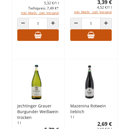
3,39 €
5,32 €/1 l
4,52 €/1 l
Tiefstpreis: 7,49 €*
inkl. MwSt., zzgl. Versand
inkl. MwSt., zzgl. Versand
ANZAHL VERRINGERN
ANZAHL ERHÖHEN
ANZAHL VERRINGERN
ANZAHL ERHÖ
Jechtinger Grauer
Mazenina Rotwein
Burgunder Weißwein
lieblich
trocken
1 l
1 l
2,69 €