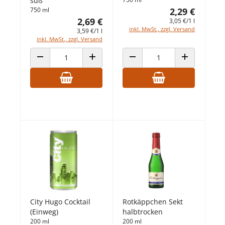
süß
750 ml
2,29 €
2,69 €
3,05 €/1 l
inkl. MwSt., zzgl. Versand
3,59 €/1 l
inkl. MwSt., zzgl. Versand
ANZAHL VERRINGERN
ANZAHL ERHÖHEN
ANZAHL VERRINGERN
ANZAHL ERHÖ
City Hugo Cocktail
Rotkäppchen Sekt
(Einweg)
halbtrocken
200 ml
200 ml