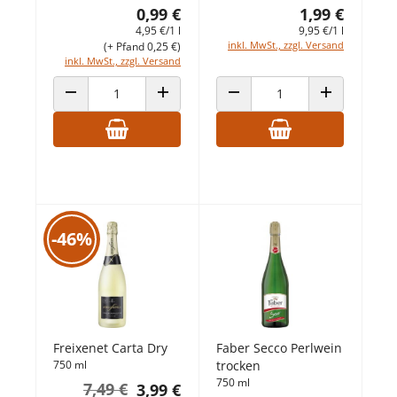
0,99 €
1,99 €
4,95 €/1 l
9,95 €/1 l
inkl. MwSt., zzgl. Versand
(+ Pfand 0,25 €)
inkl. MwSt., zzgl. Versand
ANZAHL VERRINGERN
ANZAHL ERHÖHEN
ANZAHL VERRINGERN
ANZAHL ERHÖ
-46%
Freixenet Carta Dry
Faber Secco Perlwein
750 ml
trocken
750 ml
7,49 €
3,99 €