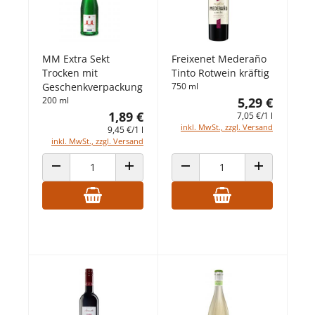
MM Extra Sekt
Freixenet Mederaño
Trocken mit
Tinto Rotwein kräftig
Geschenkverpackung
750 ml
200 ml
5,29 €
1,89 €
7,05 €/1 l
inkl. MwSt., zzgl. Versand
9,45 €/1 l
inkl. MwSt., zzgl. Versand
ANZAHL VERRINGERN
ANZAHL ERHÖHEN
ANZAHL VERRINGERN
ANZAHL ERHÖ