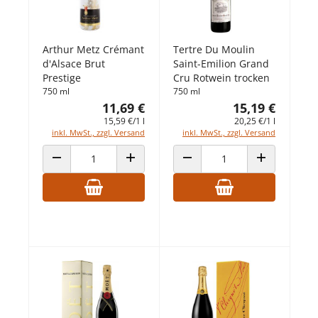
Arthur Metz Crémant
Tertre Du Moulin
d'Alsace Brut
Saint-Emilion Grand
Prestige
Cru Rotwein trocken
750 ml
750 ml
11,69 €
15,19 €
15,59 €/1 l
20,25 €/1 l
inkl. MwSt., zzgl. Versand
inkl. MwSt., zzgl. Versand
ANZAHL VERRINGERN
ANZAHL ERHÖHEN
ANZAHL VERRINGERN
ANZAHL ERHÖ