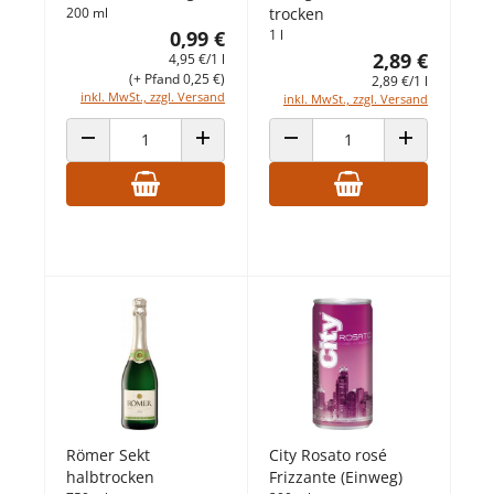
200 ml
trocken
0,99 €
1 l
2,89 €
4,95 €/1 l
(+ Pfand 0,25 €)
2,89 €/1 l
inkl. MwSt., zzgl. Versand
inkl. MwSt., zzgl. Versand
ANZAHL VERRINGERN
ANZAHL ERHÖHEN
ANZAHL VERRINGERN
ANZAHL ERHÖ
Römer Sekt
City Rosato rosé
halbtrocken
Frizzante (Einweg)