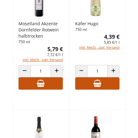
Moselland Akzente
Käfer Hugo
Dornfelder Rotwein
750 ml
halbtrocken
4,39 €
750 ml
5,85 €/1 l
inkl. MwSt., zzgl. Versand
5,79 €
7,72 €/1 l
inkl. MwSt., zzgl. Versand
ANZAHL VERRINGERN
ANZAHL ERHÖHEN
ANZAHL VERRINGERN
ANZAHL ERHÖ