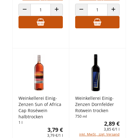
ANZAHL VERRINGERN
ANZAHL ERHÖHEN
ANZAHL VERRINGERN
ANZAHL ERHÖ
Weinkellerei Einig-
Weinkellerei Einig-
Zenzen Sun of Africa
Zenzen Dornfelder
Cap Roséwein
Rotwein trocken
halbtrocken
750 ml
1 l
2,89 €
3,79 €
3,85 €/1 l
inkl. MwSt., zzgl. Versand
3,79 €/1 l