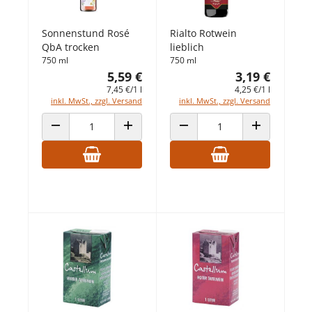
Sonnenstund Rosé
Rialto Rotwein
QbA trocken
lieblich
750 ml
750 ml
5,59 €
3,19 €
7,45 €/1 l
4,25 €/1 l
inkl. MwSt., zzgl. Versand
inkl. MwSt., zzgl. Versand
ANZAHL VERRINGERN
ANZAHL ERHÖHEN
ANZAHL VERRINGERN
ANZAHL ERHÖ