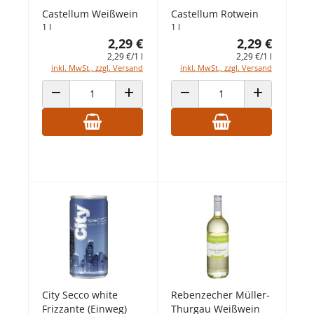
Castellum Weißwein
Castellum Rotwein
1 l
1 l
2,29 €
2,29 €
2,29 €/1 l
2,29 €/1 l
inkl. MwSt., zzgl. Versand
inkl. MwSt., zzgl. Versand
ANZAHL VERRINGERN
ANZAHL ERHÖHEN
ANZAHL VERRINGERN
ANZAHL ERHÖ
City Secco white
Rebenzecher Müller-
Frizzante (Einweg)
Thurgau Weißwein