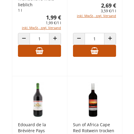
lieblich
2,69 €
1 l
3,59 €/1 l
inkl. MwSt., zzgl. Versand
1,99 €
1,99 €/1 l
inkl. MwSt., zzgl. Versand
ANZAHL VERRINGERN
ANZAHL ERHÖHEN
ANZAHL VERRINGERN
ANZAHL ERHÖ
Edouard de la
Sun of Africa Cape
Brévière Pays
Red Rotwein trocken