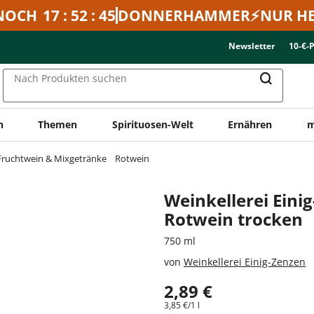
NOCH
17 : 52 : 45
DONNERHAMMER⚡NUR HE
Newsletter
10-€-
Nach Produkten suchen
n
Themen
Spirituosen-Welt
Ernähren
m
Fruchtwein & Mixgetränke
Rotwein
Weinkellerei Eini
Rotwein trocken
750 ml
von
Weinkellerei Einig-Zenzen
2,89 €
3,85 €/1 l