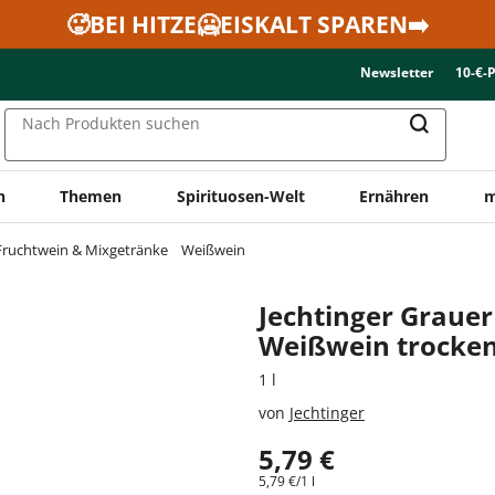
🥵BEI HITZE🥶EISKALT SPAREN➡️
Newsletter
10-€-
Nach Produkten suchen
n
Themen
Spirituosen-Welt
Ernähren
m
Fruchtwein & Mixgetränke
Weißwein
Jechtinger Graue
Weißwein trocke
1 l
von
Jechtinger
5,79 €
5,79 €/1 l