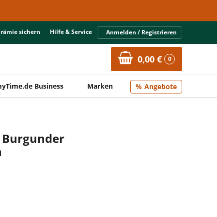
Prämie sichern
Hilfe & Service
Anmelden / Registrieren
0,00 €
0
yTime.de Business
Marken
Angebote
r Burgunder
n