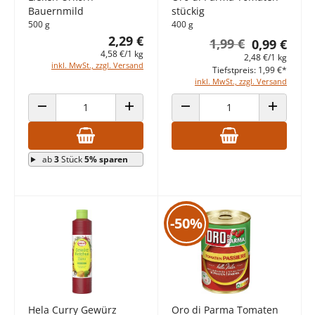
Bauernmild
stückig
500 g
400 g
2,29 €
1,99 €
0,99 €
4,58 €/1 kg
2,48 €/1 kg
inkl. MwSt., zzgl. Versand
Tiefstpreis: 1,99 €*
inkl. MwSt., zzgl. Versand
ANZAHL VERRINGERN
ANZAHL ERHÖHEN
ANZAHL VERRINGERN
ANZAHL E
ab
3
Stück
5% sparen
-50%
Hela Curry Gewürz
Oro di Parma Tomaten