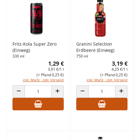
Fritz-Kola Super Zero
Granini Selection
(Einweg)
Erdbeere (Einweg)
330 ml
750 ml
1,29 €
3,19 €
3,91 €/1 l
4,25 €/1 l
(+ Pfand 0,25 €)
(+ Pfand 0,25 €)
inkl. MwSt., zzgl. Versand
inkl. MwSt., zzgl. Versand
ANZAHL VERRINGERN
ANZAHL ERHÖHEN
ANZAHL VERRINGERN
ANZAHL E