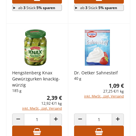
ab
3
Stück
5% sparen
ab
3
Stück
5% sparen
Hengstenberg Knax
Dr. Oetker Sahnesteif
Gewürzgurken knackig-
40 g
würzig
1,09 €
185 g
27,25 €/1 kg
inkl. MwSt., zzgl. Versand
2,39 €
12,92 €/1 kg
inkl. MwSt., zzgl. Versand
ANZAHL VERRINGERN
ANZAHL ERHÖHEN
ANZAHL VERRINGERN
ANZAHL E