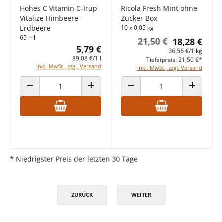
Hohes C Vitamin C-Irup
Ricola Fresh Mint ohne
Vitalize Himbeere-
Zucker Box
Erdbeere
10 x 0,05 kg
65 ml
21,50 €
18,28 €
5,79 €
36,56 €/1 kg
89,08 €/1 l
Tiefstpreis: 21,50 €*
inkl. MwSt., zzgl. Versand
inkl. MwSt., zzgl. Versand
ANZAHL VERRINGERN
ANZAHL ERHÖHEN
ANZAHL VERRINGERN
ANZAHL E
* Niedrigster Preis der letzten 30 Tage
ZURÜCK
WEITER