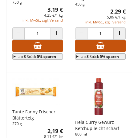
750 g
450 g
3,19 €
2,29 €
4,25 €/1 kg
5,09 €/1 kg
inkl. MwSt., zzgl. Versand
inkl. MwSt., zzgl. Versand
ANZAHL VERRINGERN
ANZAHL ERHÖHEN
ANZAHL VERRINGERN
ANZAHL E
ab
3
Stück
5% sparen
ab
3
Stück
5% sparen
Tante Fanny Frischer
Blätterteig
Hela Curry Gewürz
270 g
Ketchup leicht scharf
2,19 €
800 ml
8,11 €/1 kg