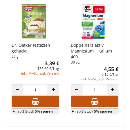
Dr. Oetker Pistazien
Doppelherz aktiv
gehackt
Magnesium + Kalium
25 g
400
3,39 €
30 St.
4,55 €
135,60 €/1 kg
inkl. MwSt., zzgl. Versand
0,15 €/1 st
inkl. MwSt., zzgl. Versand
ANZAHL VERRINGERN
ANZAHL ERHÖHEN
ANZAHL VERRINGERN
ANZAHL E
ab
3
Stück
5% sparen
ab
3
Stück
5% sparen