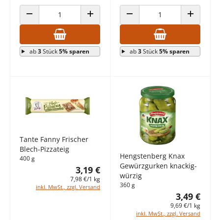
ANZAHL VERRINGERN
ANZAHL ERHÖHEN
ANZAHL VERRINGERN
ANZAHL E
ab
3
Stück
5% sparen
ab
3
Stück
5% sparen
Tante Fanny Frischer
Blech-Pizzateig
Hengstenberg Knax
400 g
Gewürzgurken knackig-
3,19 €
würzig
7,98 €/1 kg
360 g
inkl. MwSt., zzgl. Versand
3,49 €
9,69 €/1 kg
inkl. MwSt., zzgl. Versand