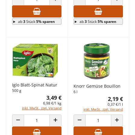
ANZAHL VERRINGERN
ANZAHL ERHÖHEN
ANZAHL VERRINGERN
ANZAHL E
ab
3
Stück
5% sparen
ab
3
Stück
5% sparen
Iglo Blatt-Spinat Natur
Knorr Gemüse Bouillon
500 g
6 l
3,49 €
2,19 €
6,98 €/1 kg
0,37 €/1 l
inkl. MwSt., zzgl. Versand
inkl. MwSt., zzgl. Versand
ANZAHL VERRINGERN
ANZAHL ERHÖHEN
ANZAHL VERRINGERN
ANZAHL E