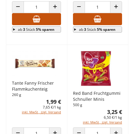
ANZAHL VERRINGERN
ANZAHL ERHÖHEN
ANZAHL VERRINGERN
ANZAHL E
ab
3
Stück
5% sparen
ab
3
Stück
5% sparen
Tante Fanny Frischer
Flammkuchenteig
Red Band Fruchtgummi
260 g
Schnuller Minis
1,99 €
500 g
7,65 €/1 kg
3,25 €
inkl. MwSt., zzgl. Versand
6,50 €/1 kg
inkl. MwSt., zzgl. Versand