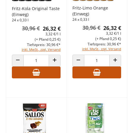
Fritz-Limo Orange
Fritz-Kola Original Taste
(Einweg)
(Einweg)
24 x 0,33 l
24 x 0,33 l
30,96 €
26,32 €
30,96 €
26,32 €
3,32 €/1 l
3,32 €/1 l
(+ Pfand 0,25 €)
(+ Pfand 0,25 €)
Tiefstpreis: 30,96 €*
Tiefstpreis: 30,96 €*
inkl. MwSt., zzgl. Versand
inkl. MwSt., zzgl. Versand
ANZAHL VERRINGERN
ANZAHL ERHÖHEN
ANZAHL VERRINGERN
ANZAHL E