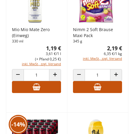
Mio Mio Mate Zero
Nimm 2 Soft Brause
(Einweg)
Maxi Pack
330 ml
345 g
1,19 €
2,19 €
3,61 €/1 l
6,35 €/1 kg
inkl. MwSt., zzgl. Versand
(+ Pfand 0,25 €)
inkl. MwSt., zzgl. Versand
ANZAHL VERRINGERN
ANZAHL ERHÖHEN
ANZAHL VERRINGERN
ANZAHL E
-14%