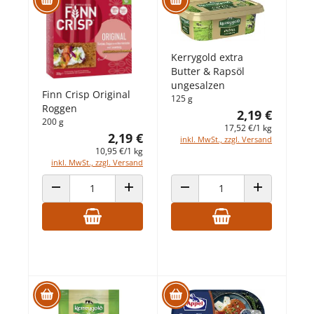
Kerrygold extra
Butter & Rapsöl
ungesalzen
Finn Crisp Original
125 g
Roggen
2,19 €
200 g
17,52 €/1 kg
2,19 €
inkl. MwSt., zzgl. Versand
10,95 €/1 kg
inkl. MwSt., zzgl. Versand
ANZAHL VERRINGERN
ANZAHL ERHÖHEN
ANZAHL VERRINGERN
ANZAHL ERHÖ