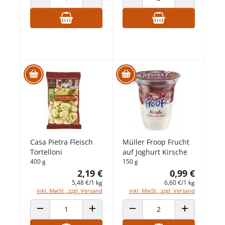
ANZAHL VERRINGERN
ANZAHL ERHÖHEN
ANZAHL VERRINGERN
ANZAHL ERHÖ
Casa Pietra Fleisch
Müller Froop Frucht
Tortelloni
auf Joghurt Kirsche
400 g
150 g
2,19 €
0,99 €
5,48 €/1 kg
6,60 €/1 kg
inkl. MwSt., zzgl. Versand
inkl. MwSt., zzgl. Versand
ANZAHL VERRINGERN
ANZAHL ERHÖHEN
ANZAHL VERRINGERN
ANZAHL ERHÖ