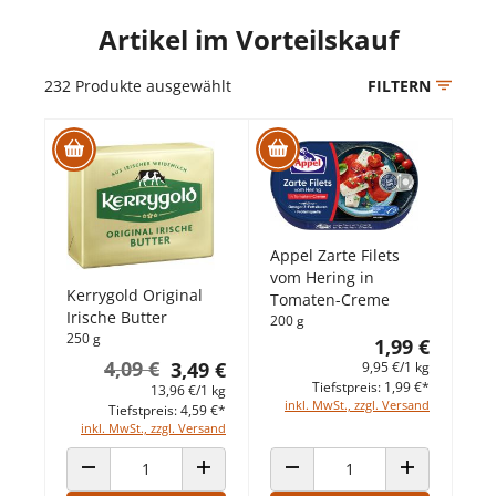
Artikel im Vorteilskauf
232
Produkte ausgewählt
FILTERN
Appel Zarte Filets
vom Hering in
Kerrygold Original
Tomaten-Creme
Irische Butter
200 g
250 g
1,99 €
4,09 €
3,49 €
9,95 €/1 kg
Tiefstpreis: 1,99 €*
13,96 €/1 kg
inkl. MwSt., zzgl. Versand
Tiefstpreis: 4,59 €*
inkl. MwSt., zzgl. Versand
ANZAHL VERRINGERN
ANZAHL ERHÖHEN
ANZAHL VERRINGERN
ANZAHL ERHÖ