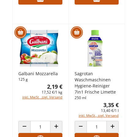
Galbani Mozzarella
Sagrotan
125 g
Waschmaschinen
2,19 €
Hygiene-Reiniger
7in1 Frische Limette
17,52 €/1 kg
inkl. MwSt., zzgl. Versand
250 ml
3,35 €
13,40 €/1 l
inkl. MwSt., zzgl. Versand
ANZAHL VERRINGERN
ANZAHL ERHÖHEN
ANZAHL VERRINGERN
ANZAHL ERHÖ