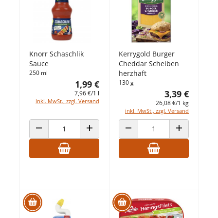
Knorr Schaschlik
Kerrygold Burger
Sauce
Cheddar Scheiben
250 ml
herzhaft
1,99 €
130 g
3,39 €
7,96 €/1 l
inkl. MwSt., zzgl. Versand
26,08 €/1 kg
inkl. MwSt., zzgl. Versand
ANZAHL VERRINGERN
ANZAHL ERHÖHEN
ANZAHL VERRINGERN
ANZAHL ERHÖ