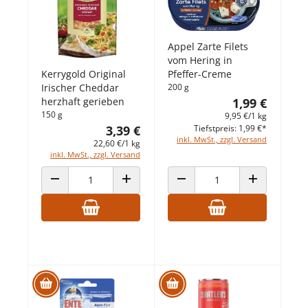
Appel Zarte Filets
vom Hering in
Kerrygold Original
Pfeffer-Creme
Irischer Cheddar
200 g
herzhaft gerieben
1,99 €
150 g
9,95 €/1 kg
3,39 €
Tiefstpreis: 1,99 €*
inkl. MwSt., zzgl. Versand
22,60 €/1 kg
inkl. MwSt., zzgl. Versand
ANZAHL VERRINGERN
ANZAHL ERHÖHEN
ANZAHL VERRINGERN
ANZAHL ERHÖ