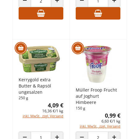
ANZAHL VERRINGERN
ANZAHL ERHÖHEN
ANZAHL VERRINGERN
ANZAHL ERHÖ
Kerrygold extra
Butter & Rapsöl
Müller Froop Frucht
ungesalzen
auf Joghurt
250 g
Himbeere
4,09 €
150 g
16,36 €/1 kg
0,99 €
inkl. MwSt., zzgl. Versand
6,60 €/1 kg
inkl. MwSt., zzgl. Versand