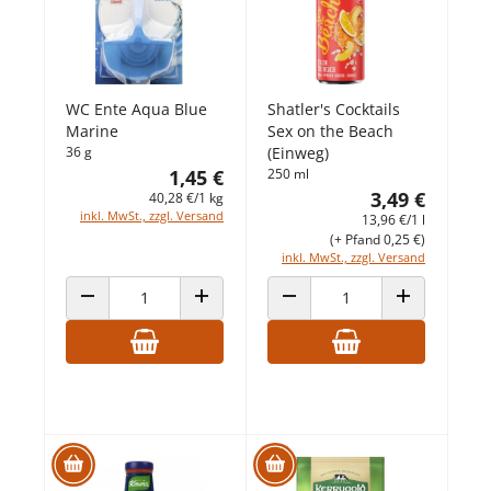
WC Ente Aqua Blue
Shatler's Cocktails
Marine
Sex on the Beach
36 g
(Einweg)
1,45 €
250 ml
3,49 €
40,28 €/1 kg
inkl. MwSt., zzgl. Versand
13,96 €/1 l
(+ Pfand 0,25 €)
inkl. MwSt., zzgl. Versand
ANZAHL VERRINGERN
ANZAHL ERHÖHEN
ANZAHL VERRINGERN
ANZAHL ERHÖ