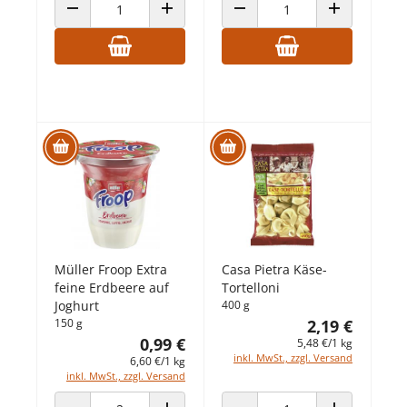
ANZAHL VERRINGERN
ANZAHL ERHÖHEN
ANZAHL VERRINGERN
ANZAHL ERHÖ
Müller Froop Extra
Casa Pietra Käse-
feine Erdbeere auf
Tortelloni
Joghurt
400 g
150 g
2,19 €
0,99 €
5,48 €/1 kg
inkl. MwSt., zzgl. Versand
6,60 €/1 kg
inkl. MwSt., zzgl. Versand