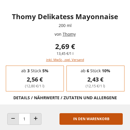
Thomy Delikatess Mayonnaise
200 ml
von
Thomy
2,69 €
13,45 €/1 l
inkl. MwSt., zzgl. Versand
Staffelpreise - Mengenrabatt
ab
3
Stück
5%
ab
6
Stück
10%
2,56 €
2,43 €
(12,80 €/1 l)
(12,15 €/1 l)
DETAILS / NÄHRWERTE / ZUTATEN UND ALLERGENE
IN DEN WARENKORB
ANZAHL VERRINGERN
ANZAHL ERHÖHEN