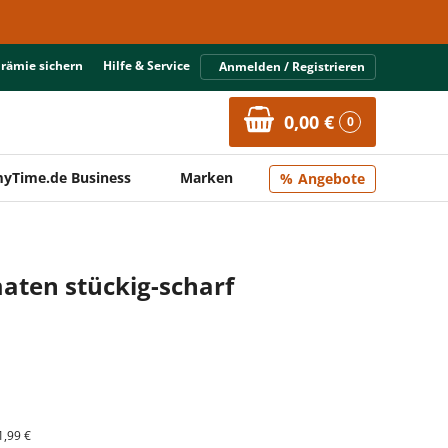
Prämie sichern
Hilfe & Service
Anmelden / Registrieren
0,00 €
0
yTime.de Business
Marken
Angebote
aten stückig-scharf
1,99 €