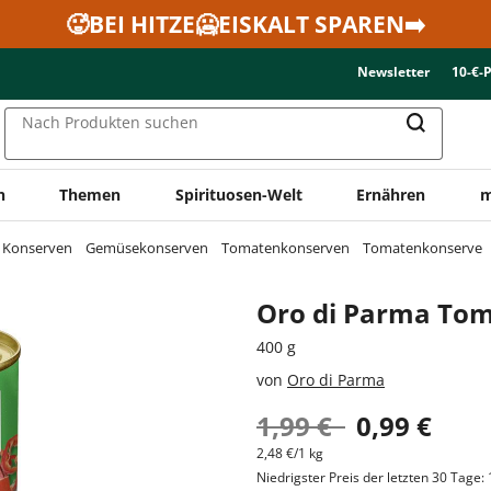
🥵BEI HITZE🥶EISKALT SPAREN➡️
Newsletter
10-€-
Nach Produkten suchen
n
Themen
Spirituosen-Welt
Ernähren
m
& Konserven
Gemüsekonserven
Tomatenkonserven
Tomatenkonserve
Oro di Parma Tom
400 g
von
Oro di Parma
1,99 €
0,99 €
2,48 €/1 kg
Niedrigster Preis der letzten 30 Tage: 