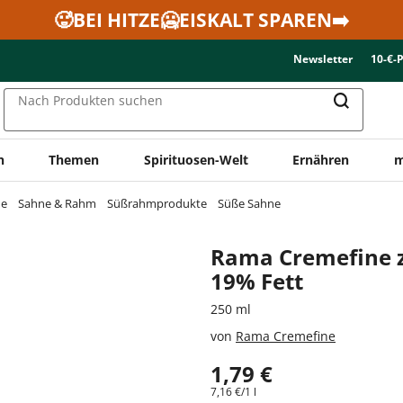
🥵BEI HITZE🥶EISKALT SPAREN➡️
Newsletter
10-€-
Nach Produkten suchen
n
Themen
Spirituosen-Welt
Ernähren
m
ne
Sahne & Rahm
Süßrahmprodukte
Süße Sahne
Rama Cremefine 
19% Fett
250 ml
von
Rama Cremefine
1,79 €
7,16 €/1 l