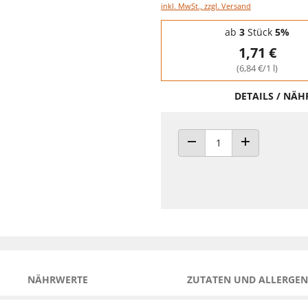
inkl. MwSt., zzgl. Versand
Staffelpreise - Mengenrabatt
ab
3
Stück
5%
1,71 €
(6,84 €/1 l)
DETAILS / NÄ
ANZAHL VERRINGERN
ANZAHL ERHÖH
NÄHRWERTE
ZUTATEN UND ALLERGEN