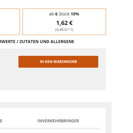
ab
6
Stück
10%
1,62 €
(6,48 €/1 l)
HRWERTE / ZUTATEN UND ALLERGENE
IN DEN WARENKORB
EN
E
INVERKEHRBRINGER