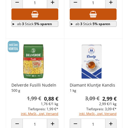
ANZAHL VERRINGERN
ANZAHL ERHÖHEN
ANZAHL VERRINGERN
ANZAHL E
ab
3
Stück
5% sparen
ab
3
Stück
5% sparen
Delverde Fusilli Nudeln
Diamant Kluntje Kandis
500 g
1 kg
1,99 €
3,09 €
0,88 €
2,99 €
1,76 €/1 kg
2,99 €/1 kg
Tiefstpreis: 1,99 €*
Tiefstpreis: 3,09 €*
inkl. MwSt., zzgl. Versand
inkl. MwSt., zzgl. Versand