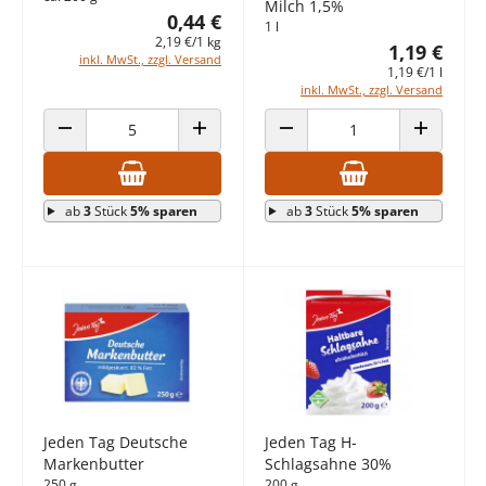
Milch 1,5%
0,44 €
1 l
2,19 €/1 kg
1,19 €
inkl. MwSt., zzgl. Versand
1,19 €/1 l
inkl. MwSt., zzgl. Versand
ANZAHL VERRINGERN
ANZAHL ERHÖHEN
ANZAHL VERRINGERN
ANZAHL E
ab
3
Stück
5% sparen
ab
3
Stück
5% sparen
Jeden Tag Deutsche
Jeden Tag H-
Markenbutter
Schlagsahne 30%
250 g
200 g