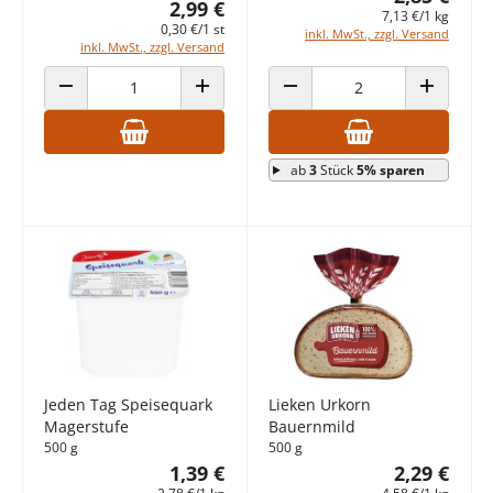
2,99 €
7,13 €/1 kg
0,30 €/1 st
inkl. MwSt., zzgl. Versand
inkl. MwSt., zzgl. Versand
ANZAHL VERRINGERN
ANZAHL ERHÖHEN
ANZAHL VERRINGERN
ANZAHL E
ab
3
Stück
5% sparen
Jeden Tag Speisequark
Lieken Urkorn
Magerstufe
Bauernmild
500 g
500 g
1,39 €
2,29 €