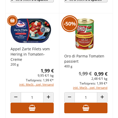
-50%
Appel Zarte Filets vom
Hering in Tomaten-
Oro di Parma Tomaten
Creme
passiert
200 g
400 g
1,99 €
1,99 €
0,99 €
9,95 €/1 kg
2,48 €/1 kg
Tiefstpreis: 1,99 €*
Tiefstpreis: 1,99 €*
inkl. MwSt., zzgl. Versand
inkl. MwSt., zzgl. Versand
ANZAHL VERRINGERN
ANZAHL ERHÖHEN
ANZAHL VERRINGERN
ANZAHL E