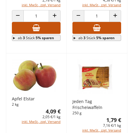
2,78 €/1 kg
4,58 €/1 kg
inkl. MwSt., zzgl. Versand
inkl. MwSt., zzgl. Versand
ANZAHL VERRINGERN
ANZAHL ERHÖHEN
ANZAHL VERRINGERN
ANZAHL E
ab
3
Stück
5% sparen
ab
3
Stück
5% sparen
Apfel Elstar
Jeden Tag
2 kg
Frischeiwaffeln
4,09 €
250 g
2,05 €/1 kg
1,79 €
inkl. MwSt., zzgl. Versand
7,16 €/1 kg
inkl. MwSt., zzgl. Versand