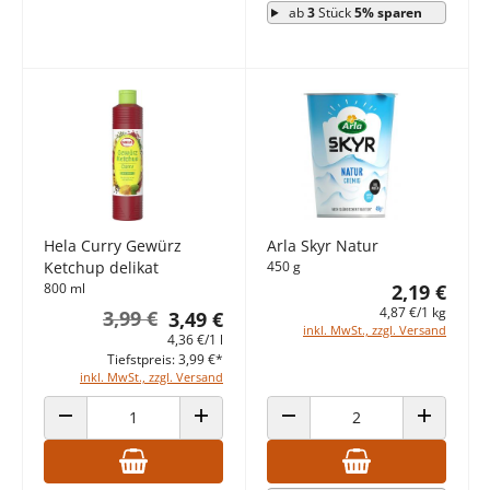
ab
3
Stück
5% sparen
Hela Curry Gewürz
Arla Skyr Natur
Ketchup delikat
450 g
800 ml
2,19 €
4,87 €/1 kg
3,99 €
3,49 €
inkl. MwSt., zzgl. Versand
4,36 €/1 l
Tiefstpreis: 3,99 €*
inkl. MwSt., zzgl. Versand
ANZAHL VERRINGERN
ANZAHL ERHÖHEN
ANZAHL VERRINGERN
ANZAHL E