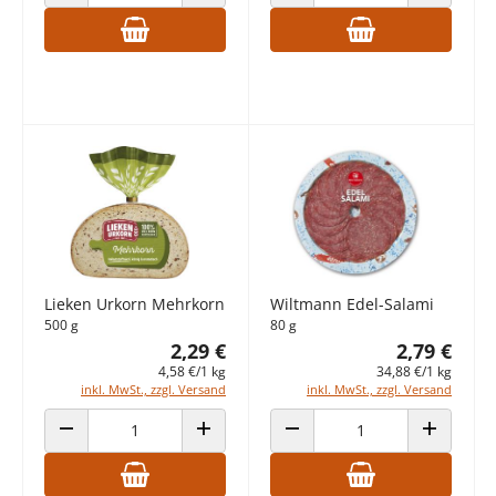
ANZAHL VERRINGERN
ANZAHL ERHÖHEN
ANZAHL VERRINGERN
ANZAHL E
Lieken Urkorn Mehrkorn
Wiltmann Edel-Salami
500 g
80 g
2,29 €
2,79 €
4,58 €/1 kg
34,88 €/1 kg
inkl. MwSt., zzgl. Versand
inkl. MwSt., zzgl. Versand
ANZAHL VERRINGERN
ANZAHL ERHÖHEN
ANZAHL VERRINGERN
ANZAHL E