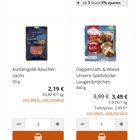
ab
3
Stück
5% sparen
Küstengold Räucher-
Coppenrath & Wiese
Lachs
Unsere Goldstücke
50 g
Laugenbrötchen
2,19 €
440 g
43,80 €/1 kg
3,99 €
3,49 €
inkl. MwSt., zzgl. Versand
7,93 €/1 kg
Tiefstpreis: 3,99 €*
inkl. MwSt., zzgl. Versand
ANZAHL VERRINGERN
ANZAHL ERHÖHEN
ANZAHL VERRINGERN
ANZAHL E