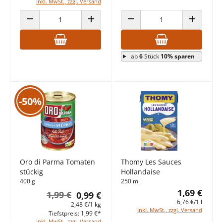
inkl. MwSt., zzgl. Versand
ANZAHL VERRINGERN
ANZAHL ERHÖHEN
ANZAHL VERRINGERN
ANZAHL E
ab
6
Stück
10% sparen
-50%
Oro di Parma Tomaten
Thomy Les Sauces
stückig
Hollandaise
400 g
250 ml
1,69 €
1,99 €
0,99 €
6,76 €/1 l
2,48 €/1 kg
inkl. MwSt., zzgl. Versand
Tiefstpreis: 1,99 €*
inkl. MwSt., zzgl. Versand