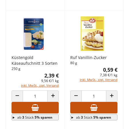
Küstengold
Ruf Vanillin-Zucker
Käseaufschnitt 3 Sorten
80 g
250 g
0,59 €
2,39 €
7,38 €/1 kg
inkl. MwSt., zzgl. Versand
9,56 €/1 kg
inkl. MwSt., zzgl. Versand
ANZAHL VERRINGERN
ANZAHL ERHÖHEN
ANZAHL VERRINGERN
ANZAHL E
ab
3
Stück
5% sparen
ab
3
Stück
5% sparen