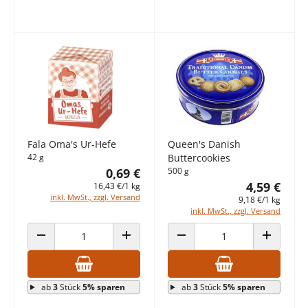
Fala Oma's Ur-Hefe
Queen's Danish
42 g
Buttercookies
0,69 €
500 g
4,59 €
16,43 €/1 kg
inkl. MwSt., zzgl. Versand
9,18 €/1 kg
inkl. MwSt., zzgl. Versand
ANZAHL VERRINGERN
ANZAHL ERHÖHEN
ANZAHL VERRINGERN
ANZAHL E
ab
3
Stück
5% sparen
ab
3
Stück
5% sparen