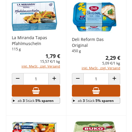
La Miranda Tapas
Deli Reform Das
Pfahlmuscheln
Original
115 g
450 g
1,79 €
2,29 €
15,57 €/1 kg
5,09 €/1 kg
inkl. MwSt., zzgl. Versand
inkl. MwSt., zzgl. Versand
ANZAHL VERRINGERN
ANZAHL ERHÖHEN
ANZAHL VERRINGERN
ANZAHL E
ab
3
Stück
5% sparen
ab
3
Stück
5% sparen