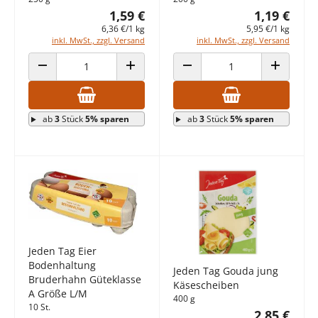
1,59 €
1,19 €
6,36 €/1 kg
5,95 €/1 kg
inkl. MwSt., zzgl. Versand
inkl. MwSt., zzgl. Versand
ANZAHL VERRINGERN
ANZAHL ERHÖHEN
ANZAHL VERRINGERN
ANZAHL E
ab
3
Stück
5% sparen
ab
3
Stück
5% sparen
Jeden Tag Eier
Bodenhaltung
Jeden Tag Gouda jung
Bruderhahn Güteklasse
Käsescheiben
A Größe L/M
400 g
10 St.
2,85 €