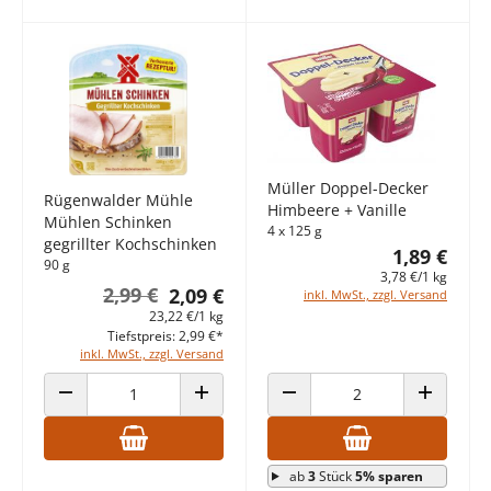
Müller Doppel-Decker
Rügenwalder Mühle
Himbeere + Vanille
Mühlen Schinken
4 x 125 g
gegrillter Kochschinken
1,89 €
90 g
3,78 €/1 kg
2,99 €
2,09 €
inkl. MwSt., zzgl. Versand
23,22 €/1 kg
Tiefstpreis: 2,99 €*
inkl. MwSt., zzgl. Versand
ANZAHL VERRINGERN
ANZAHL ERHÖHEN
ANZAHL VERRINGERN
ANZAHL E
ab
3
Stück
5% sparen