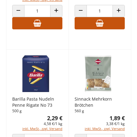
ANZAHL VERRINGERN
ANZAHL ERHÖHEN
ANZAHL VERRINGERN
ANZAHL E
Barilla Pasta Nudeln
Sinnack Mehrkorn
Penne Rigate No 73
Brötchen
500 g
560 g
2,29 €
1,89 €
4,58 €/1 kg
3,38 €/1 kg
inkl. MwSt., zzgl. Versand
inkl. MwSt., zzgl. Versand