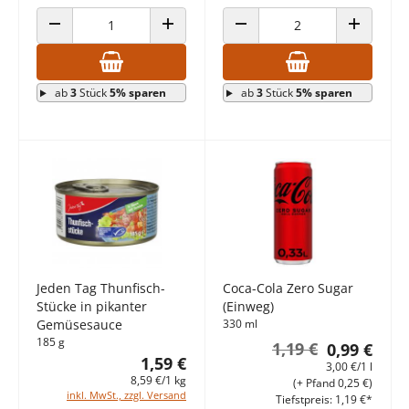
ANZAHL VERRINGERN
ANZAHL ERHÖHEN
ANZAHL VERRINGERN
ANZAHL E
ab
3
Stück
5% sparen
ab
3
Stück
5% sparen
Jeden Tag Thunfisch-
Coca-Cola Zero Sugar
Stücke in pikanter
(Einweg)
Gemüsesauce
330 ml
185 g
1,19 €
0,99 €
1,59 €
3,00 €/1 l
8,59 €/1 kg
(+ Pfand 0,25 €)
inkl. MwSt., zzgl. Versand
Tiefstpreis: 1,19 €*