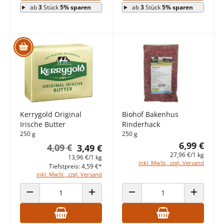
ab
3
Stück
5% sparen
ab
3
Stück
5% sparen
Kerrygold Original
Biohof Bakenhus
Irische Butter
Rinderhack
250 g
250 g
6,99 €
4,09 €
3,49 €
27,96 €/1 kg
13,96 €/1 kg
inkl. MwSt., zzgl. Versand
Tiefstpreis: 4,59 €*
inkl. MwSt., zzgl. Versand
ANZAHL VERRINGERN
ANZAHL ERHÖHEN
ANZAHL VERRINGERN
ANZAHL E