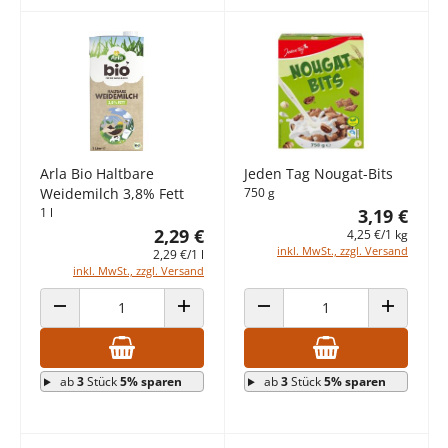
Arla Bio Haltbare
Jeden Tag Nougat-Bits
Weidemilch 3,8% Fett
750 g
1 l
3,19 €
2,29 €
4,25 €/1 kg
inkl. MwSt., zzgl. Versand
2,29 €/1 l
inkl. MwSt., zzgl. Versand
ANZAHL VERRINGERN
ANZAHL ERHÖHEN
ANZAHL VERRINGERN
ANZAHL E
ab
3
Stück
5% sparen
ab
3
Stück
5% sparen