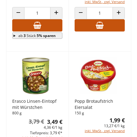
inkl. MwSt., zzgl. Versand
ANZAHL VERRINGERN
ANZAHL ERHÖHEN
ANZAHL VERRINGERN
ANZAHL E
ab
3
Stück
5% sparen
Erasco Linsen-Eintopf
Popp Brotaufstrich
mit Würstchen
Eiersalat
800 g
150 g
1,99 €
3,79 €
3,49 €
13,27 €/1 kg
4,36 €/1 kg
inkl. MwSt., zzgl. Versand
Tiefstpreis: 3,79 €*