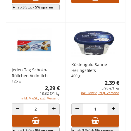
ab
3
Stück
5% sparen
Küstengold Sahne-
Jeden Tag Schoko-
Heringsfilets
Röllchen Vollmilch
400 g
125 g
2,39 €
2,29 €
5,98 €/1 kg
inkl. MwSt., zzgl. Versand
18,32 €/1 kg
inkl. MwSt., zzgl. Versand
ANZAHL VERRINGERN
ANZAHL ERHÖHEN
ANZAHL VERRINGERN
ANZAHL E
ab
3
Stück
5% sparen
ab
3
Stück
5% sparen