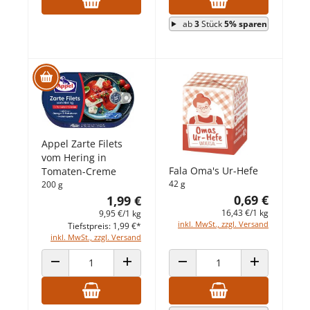
ab
3
Stück
5% sparen
Appel Zarte Filets
vom Hering in
Fala Oma's Ur-Hefe
Tomaten-Creme
42 g
200 g
0,69 €
1,99 €
16,43 €/1 kg
9,95 €/1 kg
inkl. MwSt., zzgl. Versand
Tiefstpreis: 1,99 €*
inkl. MwSt., zzgl. Versand
ANZAHL VERRINGERN
ANZAHL ERHÖHEN
ANZAHL VERRINGERN
ANZAHL ERHÖ