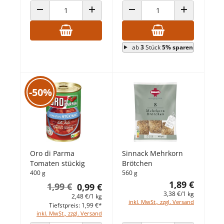
ANZAHL VERRINGERN
ANZAHL ERHÖHEN
ANZAHL VERRINGERN
ANZAHL ERHÖ
ab
3
Stück
5% sparen
-50%
Oro di Parma
Sinnack Mehrkorn
Tomaten stückig
Brötchen
400 g
560 g
1,89 €
1,99 €
0,99 €
3,38 €/1 kg
2,48 €/1 kg
inkl. MwSt., zzgl. Versand
Tiefstpreis: 1,99 €*
inkl. MwSt., zzgl. Versand