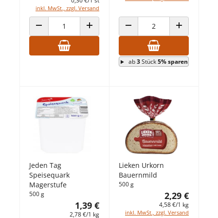
0,30 €/1 st
inkl. MwSt., zzgl. Versand
ANZAHL VERRINGERN
ANZAHL ERHÖHEN
ANZAHL VERRINGERN
ANZAHL ERHÖ
ab
3
Stück
5% sparen
Jeden Tag
Lieken Urkorn
Speisequark
Bauernmild
Magerstufe
500 g
500 g
2,29 €
1,39 €
4,58 €/1 kg
inkl. MwSt., zzgl. Versand
2,78 €/1 kg