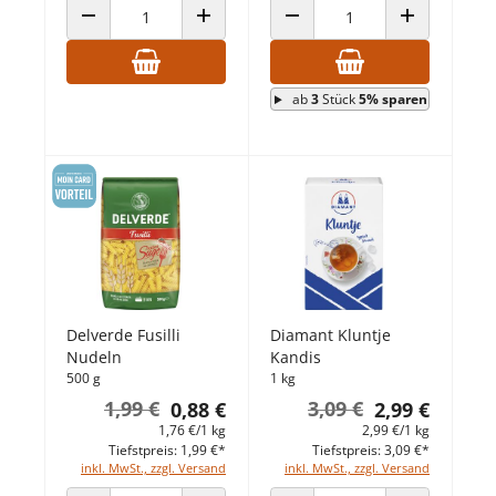
ANZAHL VERRINGERN
ANZAHL ERHÖHEN
ANZAHL VERRINGERN
ANZAHL ERHÖ
ab
3
Stück
5% sparen
Delverde Fusilli
Diamant Kluntje
Nudeln
Kandis
500 g
1 kg
1,99 €
3,09 €
0,88 €
2,99 €
1,76 €/1 kg
2,99 €/1 kg
Tiefstpreis: 1,99 €*
Tiefstpreis: 3,09 €*
inkl. MwSt., zzgl. Versand
inkl. MwSt., zzgl. Versand