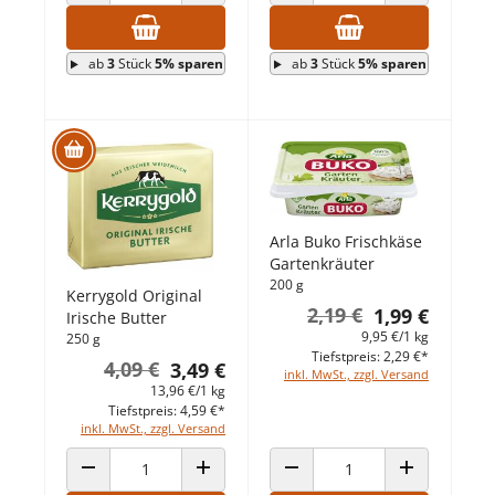
ANZAHL VERRINGERN
ANZAHL ERHÖHEN
ANZAHL VERRINGERN
ANZAHL ERHÖ
ab
3
Stück
5% sparen
ab
3
Stück
5% sparen
Arla Buko Frischkäse
Gartenkräuter
200 g
Kerrygold Original
2,19 €
1,99 €
Irische Butter
9,95 €/1 kg
250 g
Tiefstpreis: 2,29 €*
4,09 €
3,49 €
inkl. MwSt., zzgl. Versand
13,96 €/1 kg
Tiefstpreis: 4,59 €*
inkl. MwSt., zzgl. Versand
ANZAHL VERRINGERN
ANZAHL ERHÖHEN
ANZAHL VERRINGERN
ANZAHL ERHÖ