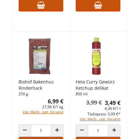
Biohof Bakenhus
Hela Curry Gewürz
Rinderhack
Ketchup delikat
250 g
800 ml
6,99 €
3,99 €
3,49 €
27,96 €/1 kg
4,36 €/1 l
inkl. MwSt., zzgl. Versand
Tiefstpreis: 3,99 €*
inkl. MwSt., zzgl. Versand
ANZAHL VERRINGERN
ANZAHL ERHÖHEN
ANZAHL VERRINGERN
ANZAHL ERHÖ