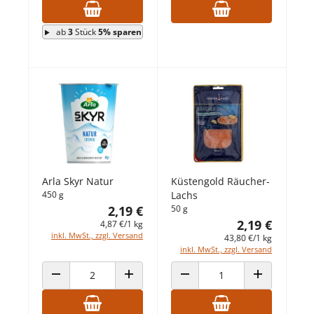
ab
3
Stück
5% sparen
Arla Skyr Natur
Küstengold Räucher-
450 g
Lachs
2,19 €
50 g
2,19 €
4,87 €/1 kg
inkl. MwSt., zzgl. Versand
43,80 €/1 kg
inkl. MwSt., zzgl. Versand
ANZAHL VERRINGERN
ANZAHL ERHÖHEN
ANZAHL VERRINGERN
ANZAHL ERHÖ