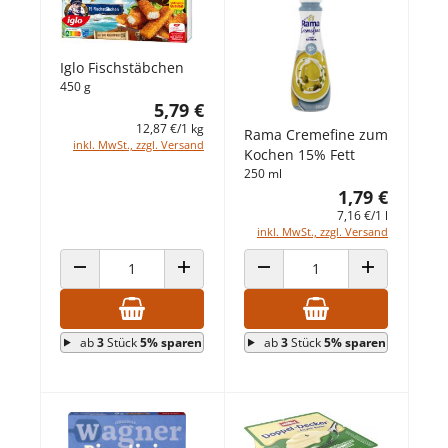
Iglo Fischstäbchen
450 g
5,79 €
12,87 €/1 kg
Rama Cremefine zum
inkl. MwSt., zzgl. Versand
Kochen 15% Fett
250 ml
1,79 €
7,16 €/1 l
inkl. MwSt., zzgl. Versand
ANZAHL VERRINGERN
ANZAHL ERHÖHEN
ANZAHL VERRINGERN
ANZAHL ERHÖ
ab
3
Stück
5% sparen
ab
3
Stück
5% sparen