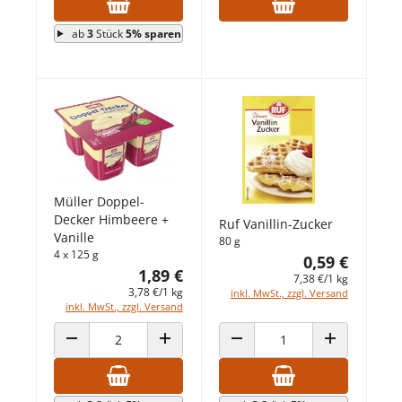
ab
3
Stück
5% sparen
Müller Doppel-
Decker Himbeere +
Ruf Vanillin-Zucker
Vanille
80 g
4 x 125 g
0,59 €
1,89 €
7,38 €/1 kg
3,78 €/1 kg
inkl. MwSt., zzgl. Versand
inkl. MwSt., zzgl. Versand
ANZAHL VERRINGERN
ANZAHL ERHÖHEN
ANZAHL VERRINGERN
ANZAHL ERHÖ