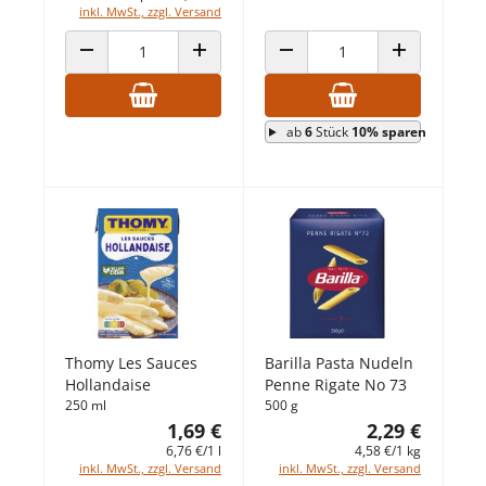
inkl. MwSt., zzgl. Versand
ANZAHL VERRINGERN
ANZAHL ERHÖHEN
ANZAHL VERRINGERN
ANZAHL ERHÖ
ab
6
Stück
10% sparen
Thomy Les Sauces
Barilla Pasta Nudeln
Hollandaise
Penne Rigate No 73
250 ml
500 g
1,69 €
2,29 €
6,76 €/1 l
4,58 €/1 kg
inkl. MwSt., zzgl. Versand
inkl. MwSt., zzgl. Versand