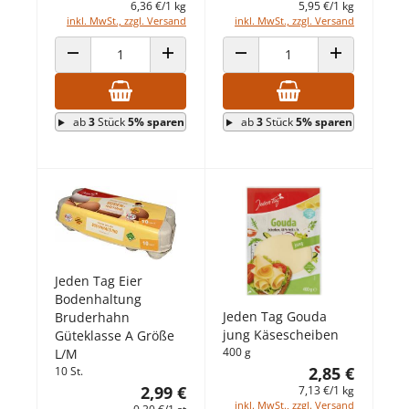
6,36 €/1 kg
5,95 €/1 kg
inkl. MwSt., zzgl. Versand
inkl. MwSt., zzgl. Versand
ANZAHL VERRINGERN
ANZAHL ERHÖHEN
ANZAHL VERRINGERN
ANZAHL ERHÖ
ab
3
Stück
5% sparen
ab
3
Stück
5% sparen
Jeden Tag Eier
Bodenhaltung
Jeden Tag Gouda
Bruderhahn
jung Käsescheiben
Güteklasse A Größe
400 g
L/M
2,85 €
10 St.
2,99 €
7,13 €/1 kg
inkl. MwSt., zzgl. Versand