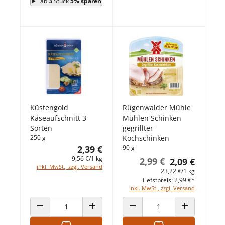
ab
3
Stück
5% sparen
Küstengold
Rügenwalder Mühle
Käseaufschnitt 3
Mühlen Schinken
Sorten
gegrillter
250 g
Kochschinken
2,39 €
90 g
9,56 €/1 kg
2,99 €
2,09 €
inkl. MwSt., zzgl. Versand
23,22 €/1 kg
Tiefstpreis: 2,99 €*
inkl. MwSt., zzgl. Versand
ANZAHL VERRINGERN
ANZAHL ERHÖHEN
ANZAHL VERRINGERN
ANZAHL ERHÖ