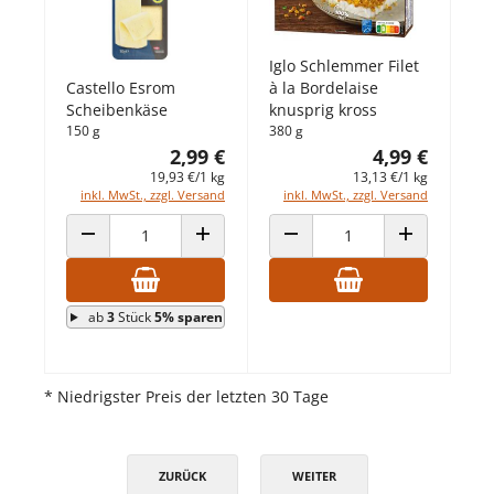
Iglo Schlemmer Filet
à la Bordelaise
Castello Esrom
knusprig kross
Scheibenkäse
380 g
150 g
4,99 €
2,99 €
13,13 €/1 kg
19,93 €/1 kg
inkl. MwSt., zzgl. Versand
inkl. MwSt., zzgl. Versand
ANZAHL VERRINGERN
ANZAHL ERHÖHEN
ANZAHL VERRINGERN
ANZAHL ERHÖ
ab
3
Stück
5% sparen
* Niedrigster Preis der letzten 30 Tage
ZURÜCK
WEITER