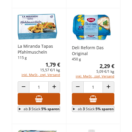
La Miranda Tapas
Deli Reform Das
Pfahlmuscheln
Original
115 g
450 g
1,79 €
2,29 €
15,57 €/1 kg
5,09 €/1 kg
inkl. MwSt., zzgl. Versand
inkl. MwSt., zzgl. Versand
ANZAHL VERRINGERN
ANZAHL ERHÖHEN
ANZAHL VERRINGERN
ANZAHL ERHÖ
ab
3
Stück
5% sparen
ab
3
Stück
5% sparen