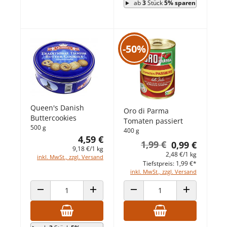
ab
3
Stück
5% sparen
-50%
Queen's Danish
Oro di Parma
Buttercookies
Tomaten passiert
500 g
400 g
4,59 €
1,99 €
0,99 €
9,18 €/1 kg
2,48 €/1 kg
inkl. MwSt., zzgl. Versand
Tiefstpreis: 1,99 €*
inkl. MwSt., zzgl. Versand
ANZAHL VERRINGERN
ANZAHL ERHÖHEN
ANZAHL VERRINGERN
ANZAHL ERHÖ