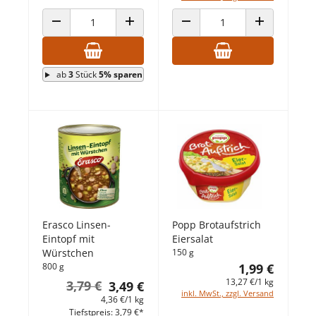
ANZAHL VERRINGERN
ANZAHL ERHÖHEN
ANZAHL VERRINGERN
ANZAHL ERHÖ
ab
3
Stück
5% sparen
Erasco Linsen-
Popp Brotaufstrich
Eintopf mit
Eiersalat
Würstchen
150 g
800 g
1,99 €
13,27 €/1 kg
3,79 €
3,49 €
inkl. MwSt., zzgl. Versand
4,36 €/1 kg
Tiefstpreis: 3,79 €*