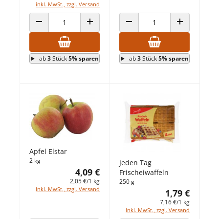
inkl. MwSt., zzgl. Versand
ANZAHL VERRINGERN
ANZAHL ERHÖHEN
ANZAHL VERRINGERN
ANZAHL ERHÖ
ab
3
Stück
5% sparen
ab
3
Stück
5% sparen
Apfel Elstar
2 kg
Jeden Tag
4,09 €
Frischeiwaffeln
2,05 €/1 kg
250 g
inkl. MwSt., zzgl. Versand
1,79 €
7,16 €/1 kg
inkl. MwSt., zzgl. Versand