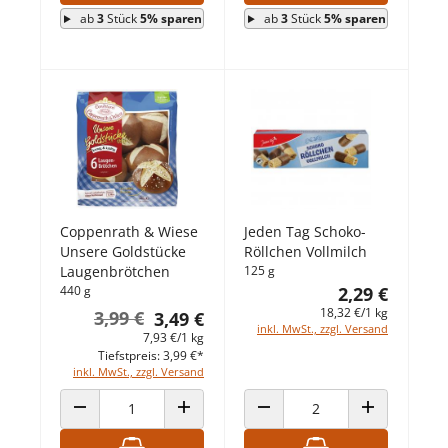
ab
3
Stück
5% sparen
ab
3
Stück
5% sparen
Coppenrath & Wiese
Jeden Tag Schoko-
Unsere Goldstücke
Röllchen Vollmilch
Laugenbrötchen
125 g
440 g
2,29 €
18,32 €/1 kg
3,99 €
3,49 €
inkl. MwSt., zzgl. Versand
7,93 €/1 kg
Tiefstpreis: 3,99 €*
inkl. MwSt., zzgl. Versand
ANZAHL VERRINGERN
ANZAHL ERHÖHEN
ANZAHL VERRINGERN
ANZAHL ERHÖ