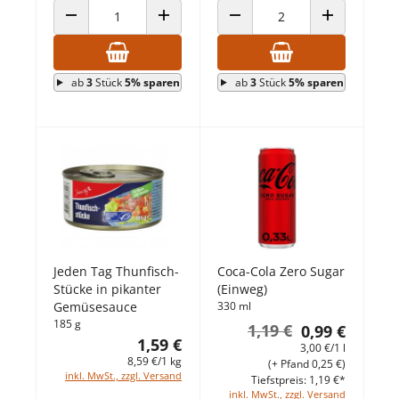
ANZAHL VERRINGERN
ANZAHL ERHÖHEN
ANZAHL VERRINGERN
ANZAHL ERHÖ
ab
3
Stück
5% sparen
ab
3
Stück
5% sparen
Jeden Tag Thunfisch-
Coca-Cola Zero Sugar
Stücke in pikanter
(Einweg)
Gemüsesauce
330 ml
185 g
1,19 €
0,99 €
1,59 €
3,00 €/1 l
8,59 €/1 kg
(+ Pfand 0,25 €)
inkl. MwSt., zzgl. Versand
Tiefstpreis: 1,19 €*
inkl. MwSt., zzgl. Versand