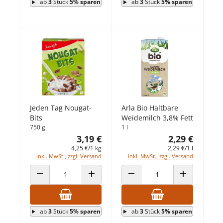
ab
3
Stück
5% sparen
ab
3
Stück
5% sparen
Jeden Tag Nougat-
Arla Bio Haltbare
Bits
Weidemilch 3,8% Fett
750 g
1 l
3,19 €
2,29 €
4,25 €/1 kg
2,29 €/1 l
inkl. MwSt., zzgl. Versand
inkl. MwSt., zzgl. Versand
ANZAHL VERRINGERN
ANZAHL ERHÖHEN
ANZAHL VERRINGERN
ANZAHL ERHÖ
ab
3
Stück
5% sparen
ab
3
Stück
5% sparen