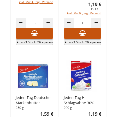
inkl. MwSt., zzgl. Versand
1,19 €
1,19 €/1 l
inkl. MwSt., zzgl. Versand
ANZAHL VERRINGERN
ANZAHL ERHÖHEN
ANZAHL VERRINGERN
ANZAHL ERHÖ
ab
3
Stück
5% sparen
ab
3
Stück
5% sparen
Jeden Tag Deutsche
Jeden Tag H-
Markenbutter
Schlagsahne 30%
250 g
200 g
1,59 €
1,19 €