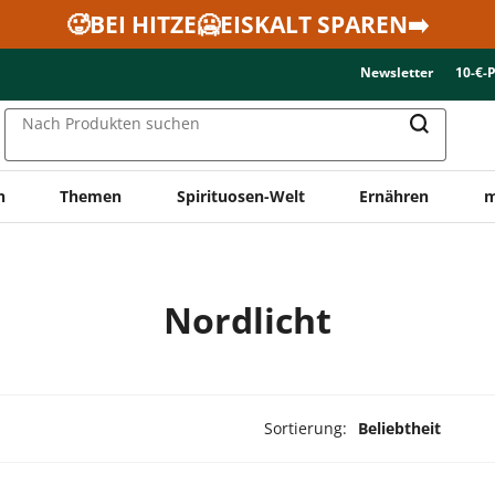
🥵BEI HITZE🥶EISKALT SPAREN➡️
Newsletter
10-€-
Nach Produkten suchen
n
Themen
Spirituosen-Welt
Ernähren
m
Nordlicht
Sortierung:
Beliebtheit
dukte ausgewählt