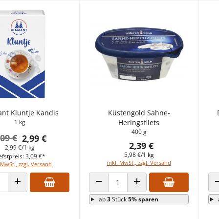
nt Kluntje Kandis
Küstengold Sahne-
1 kg
Heringsfilets
400 g
,09 €
2,99 €
2,39 €
2,99 €/1 kg
5,98 €/1 kg
efstpreis: 3,09 €*
inkl. MwSt., zzgl. Versand
 MwSt., zzgl. Versand
 VERRINGERN
ANZAHL ERHÖHEN
ANZAHL VERRINGERN
ANZAHL ERHÖHEN
ab
3
Stück
5% sparen