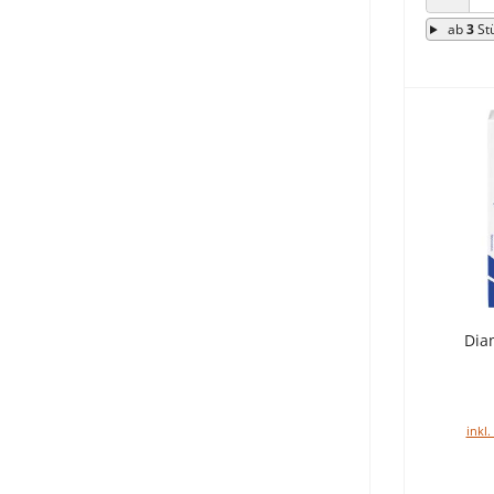
ANZAHL
ab
3
St
Dia
inkl.