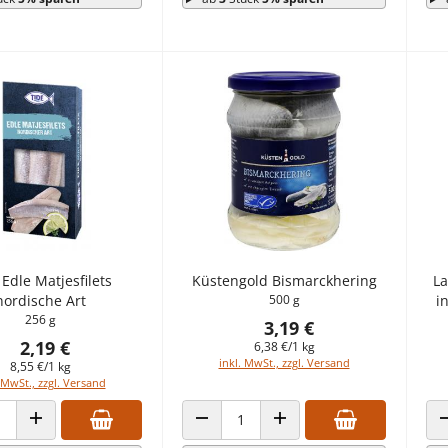
 Edle Matjesfilets
Küstengold Bismarckhering
La
nordische Art
500 g
i
256 g
3,19 €
2,19 €
6,38 €/1 kg
inkl. MwSt., zzgl. Versand
8,55 €/1 kg
 MwSt., zzgl. Versand
 VERRINGERN
ANZAHL ERHÖHEN
ANZAHL VERRINGERN
ANZAHL ERHÖHEN