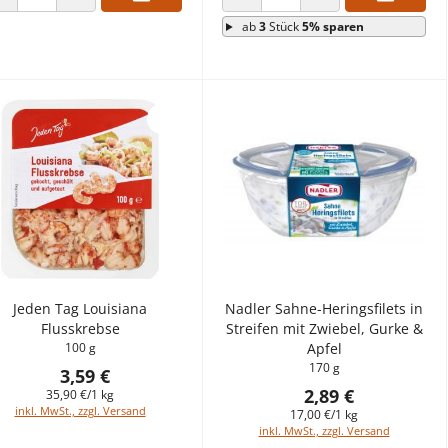
ANZAHL VERRINGERN
ANZAHL ERHÖHEN
ANZAHL VERRINGERN
ANZAHL ERHÖHEN
ab
3
Stück
5% sparen
Jeden Tag Louisiana
Nadler Sahne-Heringsfilets in
Flusskrebse
Streifen mit Zwiebel, Gurke &
100 g
Apfel
170 g
3,59 €
2,89 €
35,90 €/1 kg
inkl. MwSt., zzgl. Versand
17,00 €/1 kg
inkl. MwSt., zzgl. Versand