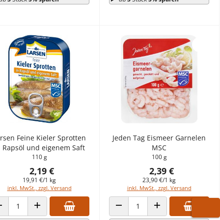
rsen Feine Kieler Sprotten
Jeden Tag Eismeer Garnelen
n Rapsöl und eigenem Saft
MSC
110 g
100 g
2,19 €
2,39 €
19,91 €/1 kg
23,90 €/1 kg
inkl. MwSt., zzgl. Versand
inkl. MwSt., zzgl. Versand
ANZAHL VERRINGERN
ANZAHL ERHÖHEN
ANZAHL VERRINGERN
ANZAHL ERHÖHEN
WARE