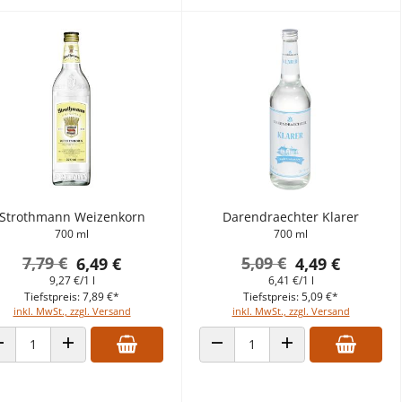
Strothmann Weizenkorn
Darendraechter Klarer
700 ml
700 ml
7,79 €
5,09 €
6,49 €
4,49 €
9,27 €/1 l
6,41 €/1 l
Tiefstpreis: 7,89 €*
Tiefstpreis: 5,09 €*
inkl. MwSt., zzgl. Versand
inkl. MwSt., zzgl. Versand
ANZAHL VERRINGERN
ANZAHL ERHÖHEN
ANZAHL VERRINGERN
ANZAHL ERHÖHEN