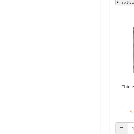
ab
3
St
Thiele
inkl.
ANZAHL