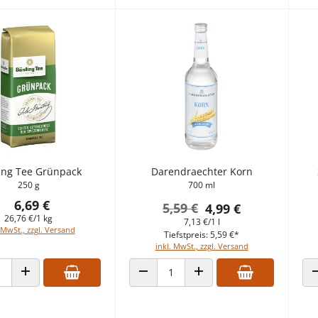
ing Tee Grünpack
Darendraechter Korn
250 g
700 ml
6,69 €
5,59 €
4,99 €
26,76 €/1 kg
7,13 €/1 l
 MwSt., zzgl. Versand
Tiefstpreis: 5,59 €*
inkl. MwSt., zzgl. Versand
 VERRINGERN
ANZAHL ERHÖHEN
ANZAHL VERRINGERN
ANZAHL ERHÖHEN