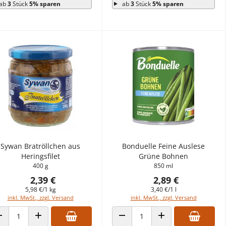
ab
3
Stück
5% sparen
ab
3
Stück
5% sparen
Sywan Bratröllchen aus
Bonduelle Feine Auslese
Heringsfilet
Grüne Bohnen
400 g
850 ml
2,39 €
2,89 €
5,98 €/1 kg
3,40 €/1 l
inkl. MwSt., zzgl. Versand
inkl. MwSt., zzgl. Versand
ANZAHL VERRINGERN
ANZAHL ERHÖHEN
ANZAHL VERRINGERN
ANZAHL ERHÖHEN