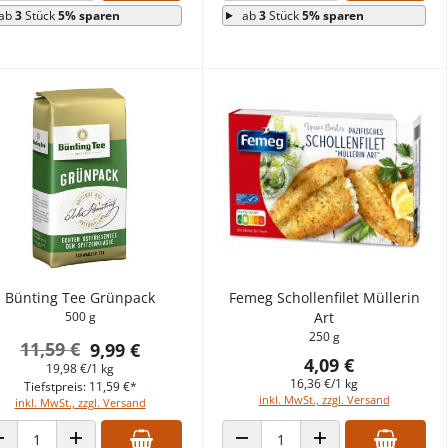
ab
3
Stück
5% sparen
ab
3
Stück
5% sparen
Bünting Tee Grünpack
Femeg Schollenfilet Müllerin
500 g
Art
250 g
11,59 €
9,99 €
4,09 €
19,98 €/1 kg
16,36 €/1 kg
Tiefstpreis: 11,59 €*
inkl. MwSt., zzgl. Versand
inkl. MwSt., zzgl. Versand