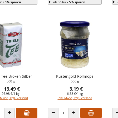
ück
5% sparen
ab
3
Stück
5% sparen
 Tee Broken Silber
Küstengold Rollmops
500 g
500 g
13,49 €
3,19 €
26,98 €/1 kg
6,38 €/1 kg
 MwSt., zzgl. Versand
inkl. MwSt., zzgl. Versand
 VERRINGERN
ANZAHL ERHÖHEN
ANZAHL VERRINGERN
ANZAHL ERHÖHEN