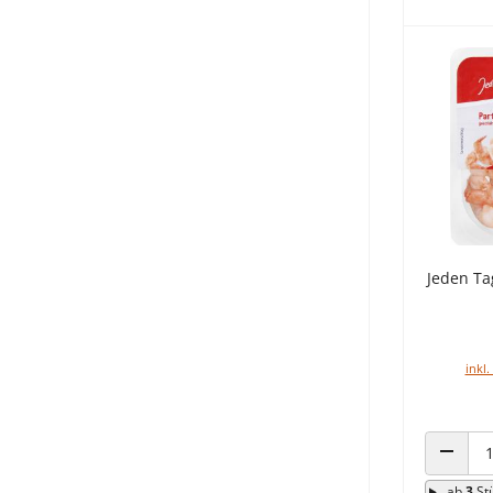
Jeden Ta
inkl.
ANZAHL
ab
3
St