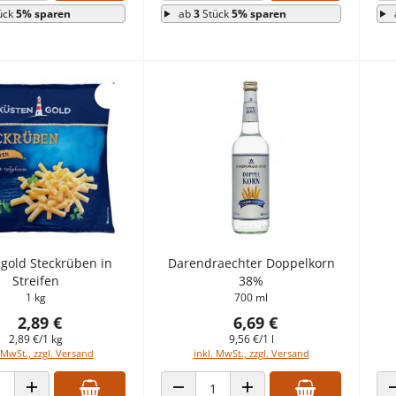
ück
5% sparen
ab
3
Stück
5% sparen
gold Steckrüben in
Darendraechter Doppelkorn
Streifen
38%
1 kg
700 ml
2,89 €
6,69 €
2,89 €/1 kg
9,56 €/1 l
 MwSt., zzgl. Versand
inkl. MwSt., zzgl. Versand