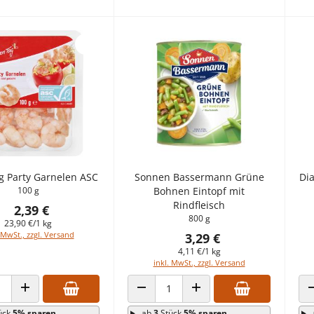
g Party Garnelen ASC
Sonnen Bassermann Grüne
Di
100 g
Bohnen Eintopf mit
Rindfleisch
2,39 €
800 g
23,90 €/1 kg
 MwSt., zzgl. Versand
3,29 €
4,11 €/1 kg
inkl. MwSt., zzgl. Versand
 VERRINGERN
ANZAHL ERHÖHEN
ANZAHL VERRINGERN
ANZAHL ERHÖHEN
ück
5% sparen
ab
3
Stück
5% sparen