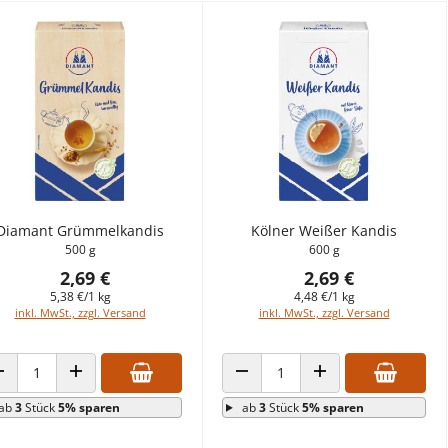
Diamant Grümmelkandis
Kölner Weißer Kandis
500 g
600 g
2,69 €
2,69 €
5,38 €/1 kg
4,48 €/1 kg
inkl. MwSt., zzgl. Versand
inkl. MwSt., zzgl. Versand
ANZAHL VERRINGERN
ANZAHL ERHÖHEN
ANZAHL VERRINGERN
ANZAHL ERHÖHEN
ab
3
Stück
5% sparen
ab
3
Stück
5% sparen