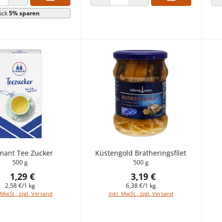
 VERRINGERN
ANZAHL ERHÖHEN
ANZAHL VERRINGERN
ANZAHL ERHÖHEN
ück
5% sparen
mant Tee Zucker
Küstengold Bratheringsfilet
500 g
500 g
1,29 €
3,19 €
2,58 €/1 kg
6,38 €/1 kg
 MwSt., zzgl. Versand
inkl. MwSt., zzgl. Versand