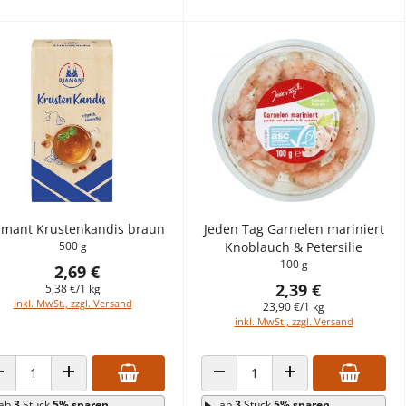
amant Krustenkandis braun
Jeden Tag Garnelen mariniert
500 g
Knoblauch & Petersilie
100 g
2,69 €
2,39 €
5,38 €/1 kg
inkl. MwSt., zzgl. Versand
23,90 €/1 kg
inkl. MwSt., zzgl. Versand
ANZAHL VERRINGERN
ANZAHL ERHÖHEN
ANZAHL VERRINGERN
ANZAHL ERHÖHEN
ab
3
Stück
5% sparen
ab
3
Stück
5% sparen