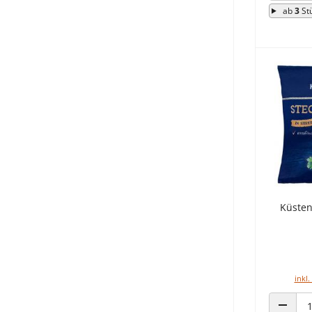
ab
3
St
Küsten
inkl.