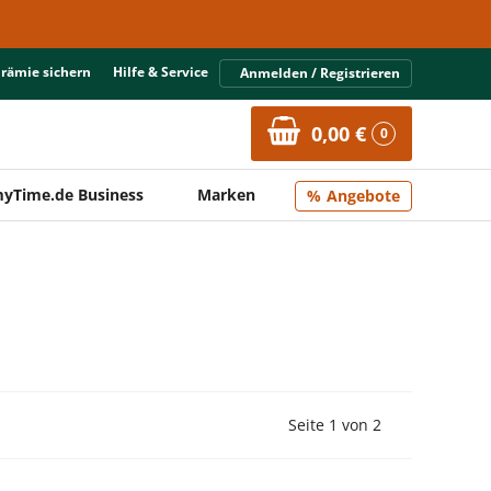
Prämie sichern
Hilfe & Service
Anmelden / Registrieren
0,00 €
0
yTime.de Business
Marken
Angebote
Vorherige Seite
Nächste Seit
Seite 1 von 2