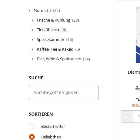
Nordlicht
(82)
Frische & Kühlung
(28)
Tiefkühlkost
(6)
Speisekammer
(16)
Kaffee, Tee & Kakao
(8)
Bier, Wein & Spirituosen
(24)
Diama
SUCHE
3
Ti
inkl.
SORTIEREN
ANZAHL
Beste Treffer
Beliebtheit