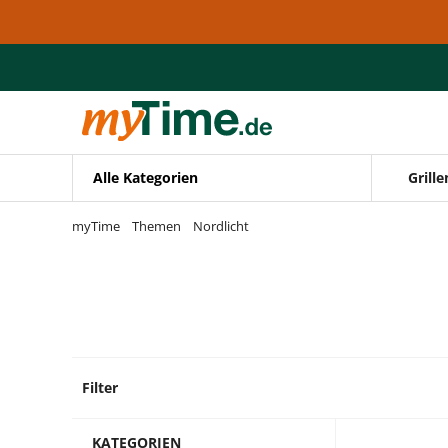
Zum Hauptinhalt springen
Zur Navigation springen
Zur Suche springen
Alle Kategorien
Grille
myTime
Themen
Nordlicht
Filter
82 Pro
KATEGORIEN