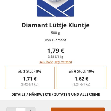
Diamant Lüttje Kluntje
500 g
von
Diamant
1,79 €
3,58 €/1 kg
inkl. MwSt., zzgl. Versand
Staffelpreise - Mengenrabatt
ab
3
Stück
5%
ab
6
Stück
10%
1,71 €
1,62 €
(3,42 €/1 kg)
(3,24 €/1 kg)
DETAILS / NÄHRWERTE / ZUTATEN UND ALLERGENE