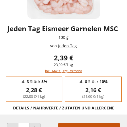
Jeden Tag Eismeer Garnelen MSC
100 g
von
Jeden Tag
2,39 €
23,90 €/1 kg
inkl. MwSt., zzgl. Versand
Staffelpreise - Mengenrabatt
ab
3
Stück
5%
ab
6
Stück
10%
2,28 €
2,16 €
(22,80 €/1 kg)
(21,60 €/1 kg)
DETAILS / NÄHRWERTE / ZUTATEN UND ALLERGENE