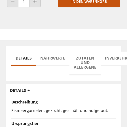
IN DEN WARENKORB
ANZAHL VERRINGERN
ANZAHL ERHÖHEN
DETAILS
NÄHRWERTE
ZUTATEN
INVERKEH
UND
ALLERGENE
DETAILS
Beschreibung
Eismeergarnelen, gekocht, geschält und aufgetaut.
Ursprungstier