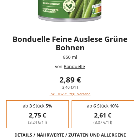
Bonduelle Feine Auslese Grüne
Bohnen
850 ml
von
Bonduelle
2,89 €
3,40 €/1 l
inkl. MwSt., zzgl. Versand
Staffelpreise - Mengenrabatt
ab
3
Stück
5%
ab
6
Stück
10%
2,75 €
2,61 €
(3,24 €/1 l)
(3,07 €/1 l)
DETAILS / NÄHRWERTE / ZUTATEN UND ALLERGENE