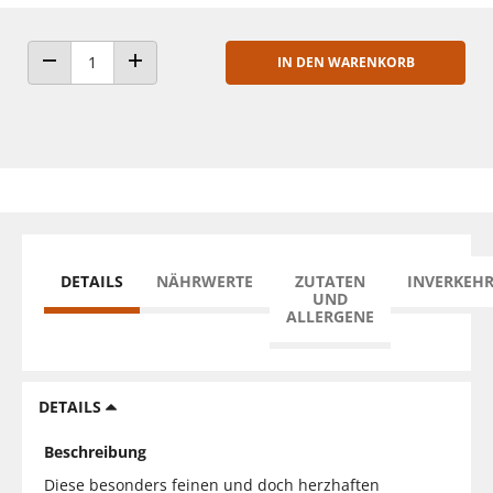
IN DEN WARENKORB
ANZAHL VERRINGERN
ANZAHL ERHÖHEN
DETAILS
NÄHRWERTE
ZUTATEN
INVERKEH
UND
ALLERGENE
DETAILS
Beschreibung
Diese besonders feinen und doch herzhaften