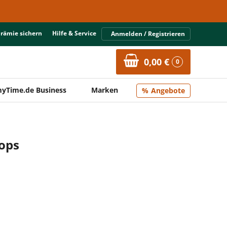
Prämie sichern
Hilfe & Service
Anmelden / Registrieren
0,00 €
0
yTime.de Business
Marken
Angebote
mops