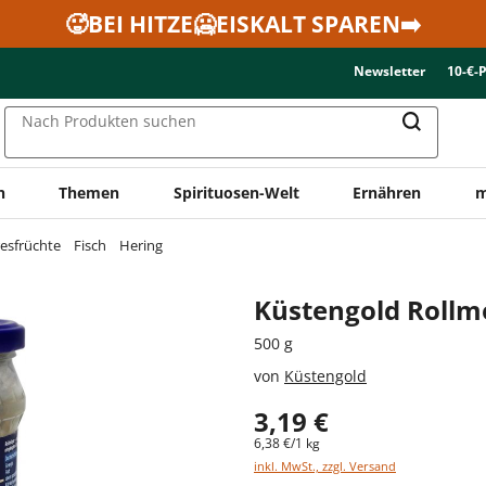
🥵BEI HITZE🥶EISKALT SPAREN➡️
Newsletter
10-€-
Nach Produkten suchen
n
Themen
Spirituosen-Welt
Ernähren
m
esfrüchte
Fisch
Hering
Küstengold Roll
500 g
von
Küstengold
3,19 €
6,38 €/1 kg
inkl. MwSt., zzgl. Versand