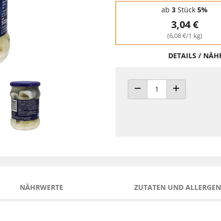
Staffelpreise - Mengenrabatt
ab
3
Stück
5%
3,04 €
(6,08 €/1 kg)
DETAILS / NÄ
ANZAHL VERRINGERN
ANZAHL ERHÖH
NÄHRWERTE
ZUTATEN UND ALLERGEN