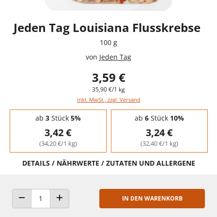
Jeden Tag Louisiana Flusskrebse
100 g
von
Jeden Tag
3,59 €
35,90 €/1 kg
inkl. MwSt., zzgl. Versand
Staffelpreise - Mengenrabatt
ab
3
Stück
5%
ab
6
Stück
10%
3,42 €
3,24 €
(34,20 €/1 kg)
(32,40 €/1 kg)
DETAILS / NÄHRWERTE / ZUTATEN UND ALLERGENE
IN DEN WARENKORB
ANZAHL VERRINGERN
ANZAHL ERHÖHEN