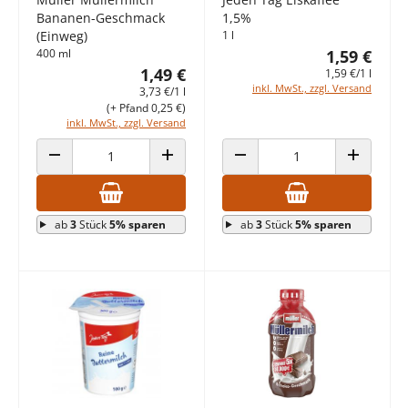
Bananen-Geschmack
1,5%
(Einweg)
1 l
400 ml
1,59 €
1,49 €
1,59 €/1 l
inkl. MwSt., zzgl. Versand
3,73 €/1 l
(+ Pfand 0,25 €)
inkl. MwSt., zzgl. Versand
ANZAHL VERRINGERN
ANZAHL ERHÖHEN
ANZAHL VERRINGERN
ANZAHL E
ab
3
Stück
5% sparen
ab
3
Stück
5% sparen