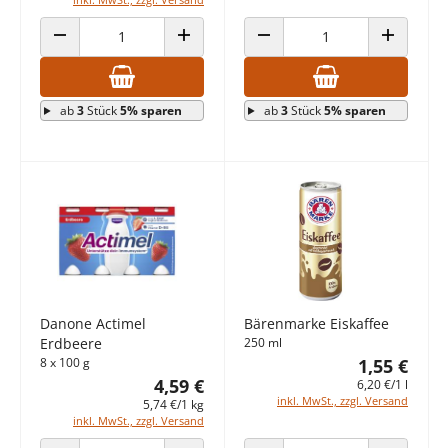
ANZAHL VERRINGERN
ANZAHL ERHÖHEN
ANZAHL VERRINGERN
ANZAHL E
ab
3
Stück
5% sparen
ab
3
Stück
5% sparen
Danone Actimel
Bärenmarke Eiskaffee
Erdbeere
250 ml
8 x 100 g
1,55 €
4,59 €
6,20 €/1 l
inkl. MwSt., zzgl. Versand
5,74 €/1 kg
inkl. MwSt., zzgl. Versand