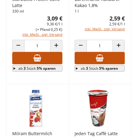
Latte
Kakao 1,8%
330 ml
1 l
3,09 €
2,59 €
9,36 €/1 l
2,59 €/1 l
inkl. MwSt., zzgl. Versand
(+ Pfand 0,25 €)
inkl. MwSt., zzgl. Versand
ANZAHL VERRINGERN
ANZAHL ERHÖHEN
ANZAHL VERRINGERN
ANZAHL E
ab
3
Stück
5% sparen
ab
3
Stück
5% sparen
Milram Buttermilch
Jeden Tag Caffè Latte