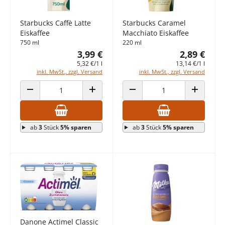
Starbucks Caffè Latte
Starbucks Caramel
Eiskaffee
Macchiato Eiskaffee
750 ml
220 ml
3,99 €
2,89 €
5,32 €/1 l
13,14 €/1 l
inkl. MwSt., zzgl. Versand
inkl. MwSt., zzgl. Versand
ANZAHL VERRINGERN
ANZAHL ERHÖHEN
ANZAHL VERRINGERN
ANZAHL E
ab
3
Stück
5% sparen
ab
3
Stück
5% sparen
Danone Actimel Classic