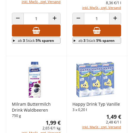
inkl. MwSt., zzgl. Versand
8,36 €/1 l
inkl. MwSt., zzgl. Versand
ANZAHL VERRINGERN
ANZAHL ERHÖHEN
ANZAHL VERRINGERN
ANZAHL E
ab
3
Stück
5% sparen
ab
3
Stück
5% sparen
Milram Buttermilch
Happy Drink Typ Vanille
Drink Waldbeeren
3 x 0,20 l
750 g
1,49 €
1,99 €
2,48 €/1 l
inkl. MwSt., zzgl. Versand
2,65 €/1 kg
inkl. MwSt., zzgl. Versand