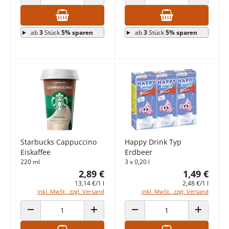
ANZAHL VERRINGERN
ANZAHL ERHÖHEN
ANZAHL VERRINGERN
ANZAHL E
ab
3
Stück
5% sparen
ab
3
Stück
5% sparen
Starbucks Cappuccino
Happy Drink Typ
Eiskaffee
Erdbeer
220 ml
3 x 0,20 l
2,89 €
1,49 €
13,14 €/1 l
2,48 €/1 l
inkl. MwSt., zzgl. Versand
inkl. MwSt., zzgl. Versand
ANZAHL VERRINGERN
ANZAHL ERHÖHEN
ANZAHL VERRINGERN
ANZAHL E