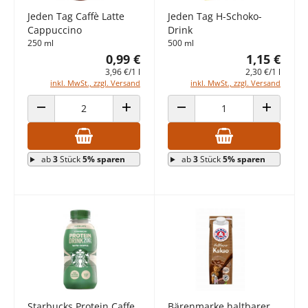
Jeden Tag Caffè Latte
Jeden Tag H-Schoko-
Cappuccino
Drink
250 ml
500 ml
0,99 €
1,15 €
3,96 €/1 l
2,30 €/1 l
inkl. MwSt., zzgl. Versand
inkl. MwSt., zzgl. Versand
ANZAHL VERRINGERN
ANZAHL ERHÖHEN
ANZAHL VERRINGERN
ANZAHL E
ab
3
Stück
5% sparen
ab
3
Stück
5% sparen
Starbucks Protein Caffe
Bärenmarke haltbarer