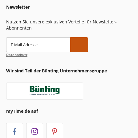
Weg zum Supermarkt und können Ihre Vorräte jederzeit
flexibel aufstocken.
Newsletter
Markenvielfalt im Milchregal: Große Auswahl an
H-Milch
Nutzen Sie unsere exklusiven Vorteile für Newsletter-
Abonnenten
Beim Online-Einkauf von H-Milch steht Ihnen eine breite
Auswahl an bekannten Marken zur Verfügung. Entdecken
Sie bei uns Produkte folgender Hersteller:
E-Mail-Adresse
Alnatura
Ammerländer
Datenschutz
Andechser Natur
Arla
Bärenmarke
Wir sind Teil der Bünting Unternehmensgruppe
Jeden Tag
Milram
Minus L
NaturWert Bio
Schwarzwaldmilch
Sucofin
Weihenstephan
myTime.de auf
Egal, ob Sie eine fettarme Variante oder eine Vollmilch
bevorzugen, bei myTime finden Sie garantiert die passende
H-Milch für Ihre Bedürfnisse. Zusätzlich zur klassischen H-
Milch gibt es auch Spezialvarianten wie laktosefreie Milch,
Bio-Milch, Milch mit hohem Proteingehalt sowie