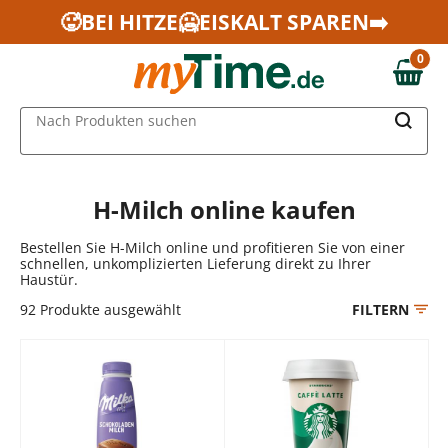
Zum Hauptinhalt springen
🥵BEI HITZE🥶EISKALT SPAREN➡️
Zur Navigation springen
0
Zur Suche springen
0,00 €
MAIN MENU
Nach Produkten suchen
H-Milch online kaufen
Bestellen Sie H-Milch online und profitieren Sie von einer
schnellen, unkomplizierten Lieferung direkt zu Ihrer
Haustür.
92
Produkte ausgewählt
FILTERN