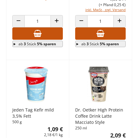
(+ Pfand 0,25 €)
inkl. MwSt., zzgl. Versand
ANZAHL VERRINGERN
ANZAHL ERHÖHEN
ANZAHL VERRINGERN
ANZAHL E
ab
3
Stück
5% sparen
ab
3
Stück
5% sparen
Jeden Tag Kefir mild
Dr. Oetker High Protein
3,5% Fett
Coffee Drink Latte
500 g
Macciato Style
1,09 €
250 ml
2,09 €
2,18 €/1 kg