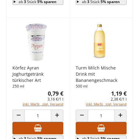
ab
3
Stück
5% sparen
ab
3
Stück
5% sparen
Körfez Ayran
Turm Milch Mische
Joghurtgetränk
Drink mit
türkischer Art
Bananengeschmack
250 ml
500 ml
0,79 €
1,19 €
3,16 €/1 l
2,38 €/1 l
inkl. MwSt., zzgl. Versand
inkl. MwSt., zzgl. Versand
ANZAHL VERRINGERN
ANZAHL ERHÖHEN
ANZAHL VERRINGERN
ANZAHL E
ab
3
Stück
5% sparen
ab
3
Stück
5% sparen