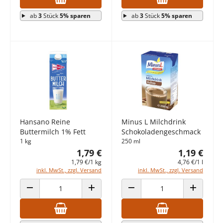
ab
3
Stück
5% sparen
ab
3
Stück
5% sparen
Hansano Reine
Minus L Milchdrink
Buttermilch 1% Fett
Schokoladengeschmack
1 kg
250 ml
1,79 €
1,19 €
1,79 €/1 kg
4,76 €/1 l
inkl. MwSt., zzgl. Versand
inkl. MwSt., zzgl. Versand
ANZAHL VERRINGERN
ANZAHL ERHÖHEN
ANZAHL VERRINGERN
ANZAHL E