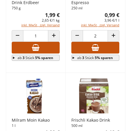
Drink Erdbeer
Espresso
750 g
250 ml
1,99 €
0,99 €
2,65 €/1 kg
3,96 €/1 l
inkl. MwSt., zzgl. Versand
inkl. MwSt., zzgl. Versand
ANZAHL VERRINGERN
ANZAHL ERHÖHEN
ANZAHL VERRINGERN
ANZAHL E
ab
3
Stück
5% sparen
ab
3
Stück
5% sparen
Milram Moin Kakao
Frischli Kakao Drink
1 l
500 ml