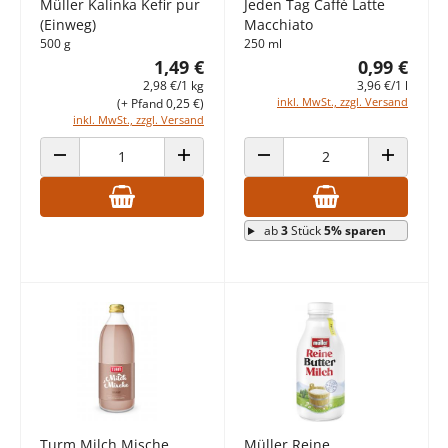
Müller Kalinka Kefir pur
Jeden Tag Caffè Latte
(Einweg)
Macchiato
500 g
250 ml
1,49 €
0,99 €
2,98 €/1 kg
3,96 €/1 l
inkl. MwSt., zzgl. Versand
(+ Pfand 0,25 €)
inkl. MwSt., zzgl. Versand
ANZAHL VERRINGERN
ANZAHL ERHÖHEN
ANZAHL VERRINGERN
ANZAHL E
ab
3
Stück
5% sparen
Turm Milch Mische
Müller Reine