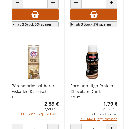
ANZAHL VERRINGERN
ANZAHL ERHÖHEN
ANZAHL VERRINGERN
ANZAHL E
ab
3
Stück
5% sparen
ab
3
Stück
5% sparen
Bärenmarke haltbarer
Ehrmann High Protein
Eiskaffee Klassisch
Chocolate Drink
1 l
250 ml
2,59 €
1,79 €
2,59 €/1 l
7,16 €/1 l
inkl. MwSt., zzgl. Versand
(+ Pfand 0,25 €)
inkl. MwSt., zzgl. Versand