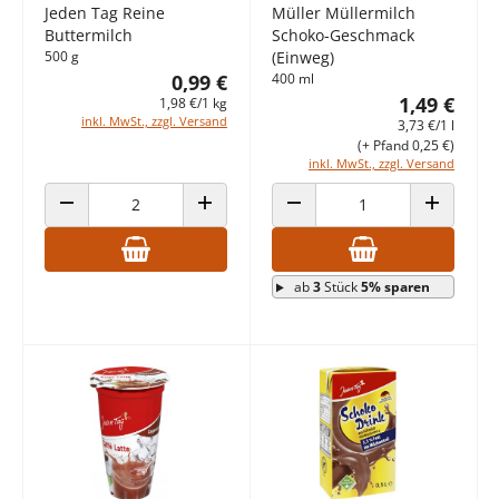
Jeden Tag Reine
Müller Müllermilch
Buttermilch
Schoko-Geschmack
500 g
(Einweg)
0,99 €
400 ml
1,49 €
1,98 €/1 kg
inkl. MwSt., zzgl. Versand
3,73 €/1 l
(+ Pfand 0,25 €)
inkl. MwSt., zzgl. Versand
ANZAHL VERRINGERN
ANZAHL ERHÖHEN
ANZAHL VERRINGERN
ANZAHL E
ab
3
Stück
5% sparen