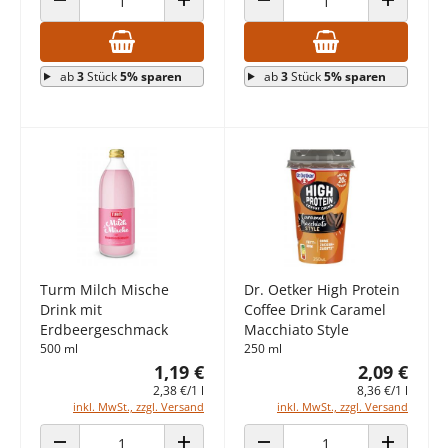
ANZAHL VERRINGERN
ANZAHL ERHÖHEN
ANZAHL VERRINGERN
ANZAHL E
ab
3
Stück
5% sparen
ab
3
Stück
5% sparen
Turm Milch Mische
Dr. Oetker High Protein
Drink mit
Coffee Drink Caramel
Erdbeergeschmack
Macchiato Style
500 ml
250 ml
1,19 €
2,09 €
2,38 €/1 l
8,36 €/1 l
inkl. MwSt., zzgl. Versand
inkl. MwSt., zzgl. Versand