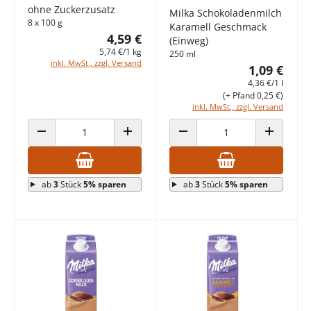
ohne Zuckerzusatz
Milka Schokoladenmilch
8 x 100 g
Karamell Geschmack
4,59 €
(Einweg)
5,74 €/1 kg
250 ml
inkl. MwSt., zzgl. Versand
1,09 €
4,36 €/1 l
(+ Pfand 0,25 €)
inkl. MwSt., zzgl. Versand
ANZAHL VERRINGERN
ANZAHL ERHÖHEN
ANZAHL VERRINGERN
ANZAHL E
ab
3
Stück
5% sparen
ab
3
Stück
5% sparen