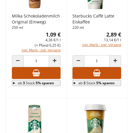
Milka Schokoladenmilch
Starbucks Caffè Latte
Original (Einweg)
Eiskaffee
250 ml
220 ml
1,09 €
2,89 €
4,36 €/1 l
13,14 €/1 l
inkl. MwSt., zzgl. Versand
(+ Pfand 0,25 €)
inkl. MwSt., zzgl. Versand
ANZAHL VERRINGERN
ANZAHL ERHÖHEN
ANZAHL VERRINGERN
ANZAHL E
ab
3
Stück
5% sparen
ab
3
Stück
5% sparen