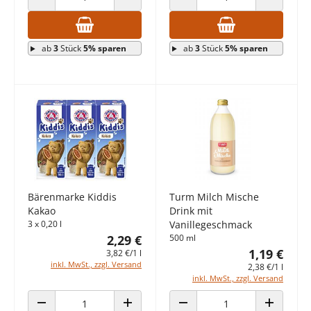
ANZAHL VERRINGERN
ANZAHL ERHÖHEN
ANZAHL VERRINGERN
ANZAHL E
ab
3
Stück
5% sparen
ab
3
Stück
5% sparen
Bärenmarke Kiddis
Turm Milch Mische
Kakao
Drink mit
3 x 0,20 l
Vanillegeschmack
2,29 €
500 ml
1,19 €
3,82 €/1 l
inkl. MwSt., zzgl. Versand
2,38 €/1 l
inkl. MwSt., zzgl. Versand