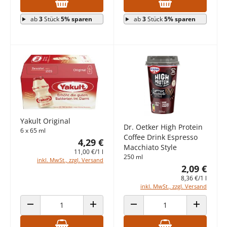
ab
3
Stück
5% sparen
ab
3
Stück
5% sparen
Yakult Original
Dr. Oetker High Protein
6 x 65 ml
Coffee Drink Espresso
4,29 €
Macchiato Style
11,00 €/1 l
250 ml
inkl. MwSt., zzgl. Versand
2,09 €
8,36 €/1 l
inkl. MwSt., zzgl. Versand
ANZAHL VERRINGERN
ANZAHL ERHÖHEN
ANZAHL VERRINGERN
ANZAHL E