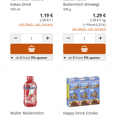
Kakao Drink
Buttermilch (Einweg)
500 ml
500 g
1,19 €
1,29 €
2,38 €/1 l
2,58 €/1 kg
inkl. MwSt., zzgl. Versand
(+ Pfand 0,25 €)
inkl. MwSt., zzgl. Versand
ANZAHL VERRINGERN
ANZAHL ERHÖHEN
ANZAHL VERRINGERN
ANZAHL E
ab
3
Stück
5% sparen
ab
3
Stück
5% sparen
Müller Müllermilch
Happy Drink Schoko