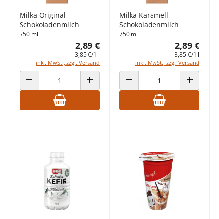
Milka Original
Milka Karamell
Schokoladenmilch
Schokoladenmilch
750 ml
750 ml
2,89 €
2,89 €
3,85 €/1 l
3,85 €/1 l
inkl. MwSt., zzgl. Versand
inkl. MwSt., zzgl. Versand
ANZAHL VERRINGERN
ANZAHL ERHÖHEN
ANZAHL VERRINGERN
ANZAHL E