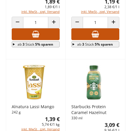
1,89 €
1,19 €
1,89 €/1 l
2,38 €/1 l
inkl. MwSt., zzgl. Versand
inkl. MwSt., zzgl. Versand
ANZAHL VERRINGERN
ANZAHL ERHÖHEN
ANZAHL VERRINGERN
ANZAHL E
ab
3
Stück
5% sparen
ab
3
Stück
5% sparen
Alnatura Lassi Mango
Starbucks Protein
242 g
Caramel Hazelnut
1,39 €
330 ml
3,09 €
5,74 €/1 kg
inkl. MwSt., zzgl. Versand
9,36 €/1 l