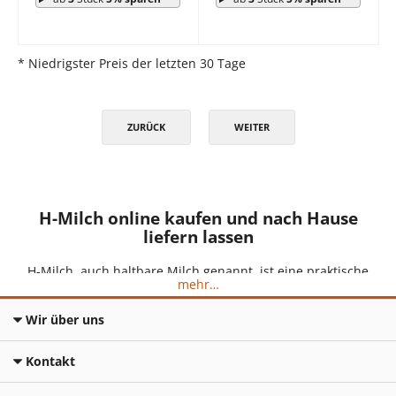
* Niedrigster Preis der letzten 30 Tage
ZURÜCK
WEITER
H-Milch online kaufen und nach Hause
liefern lassen
H-Milch, auch haltbare Milch genannt, ist eine praktische
…
und lange haltbare Alternative zur frischen
Milch
, die in
keinem Haushalt fehlen sollte. Durch den speziellen
Erhitzungsprozess ist H-Milch auch ohne Kühlung über
Wir über uns
Wochen bis Monate lagerfähig. So haben Sie immer Milch
für Ihren
Kaffee
parat.
Kontakt
Bei myTime können Sie Milch bequem online bestellen und
sich direkt nach Hause liefern lassen. So sparen Sie sich den