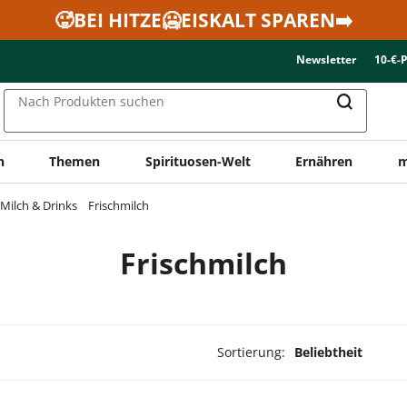
🥵BEI HITZE🥶EISKALT SPAREN➡️
Newsletter
10-€-
Nach Produkten suchen
n
Themen
Spirituosen-Welt
Ernähren
m
Milch & Drinks
Frischmilch
Frischmilch
Sortierung:
Beliebtheit
dukte ausgewählt