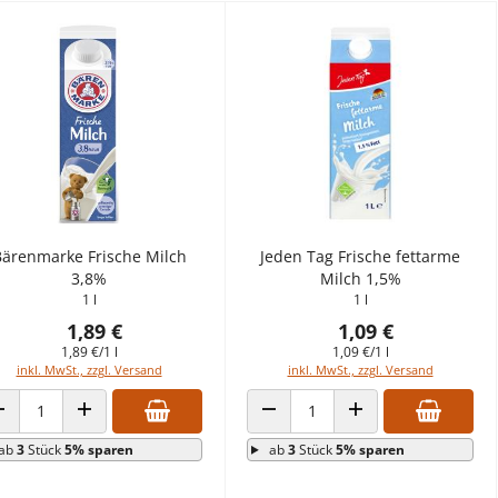
ärenmarke Frische Milch
Jeden Tag Frische fettarme
3,8%
Milch 1,5%
1 l
1 l
1,89 €
1,09 €
1,89 €/1 l
1,09 €/1 l
inkl. MwSt., zzgl. Versand
inkl. MwSt., zzgl. Versand
ANZAHL VERRINGERN
ANZAHL ERHÖHEN
ANZAHL VERRINGERN
ANZAHL ERHÖHEN
ab
3
Stück
5% sparen
ab
3
Stück
5% sparen