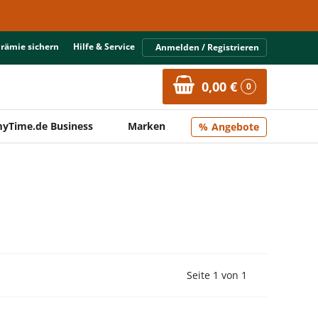
Prämie sichern
Hilfe & Service
Anmelden / Registrieren
0,00 €
0
yTime.de Business
Marken
Angebote
Vorherige Seite
Nächste Seit
Seite 1 von 1