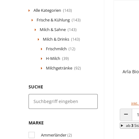
Alle Kategorien
(143)
Frische & Kühlung
(143)
Milch & Sahne
(143)
Milch & Drinks
(143)
Frischmilch
(12)
H-Milch
(39)
Milchgetränke
(92)
Arla Bi
SUCHE
inkl.
ANZAHL
MARKE
ab
3
St
Ammerländer
(2)