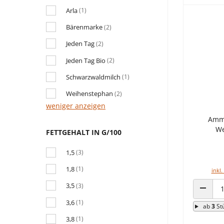
Arla
(1)
Bärenmarke
(2)
Jeden Tag
(2)
Jeden Tag Bio
(2)
Schwarzwaldmilch
(1)
Weihenstephan
(2)
weniger anzeigen
Amme
We
FETTGEHALT IN G/100
1,5
(3)
1,8
(1)
inkl.
3,5
(3)
ANZAHL
3,6
(1)
ab
3
St
3,8
(1)