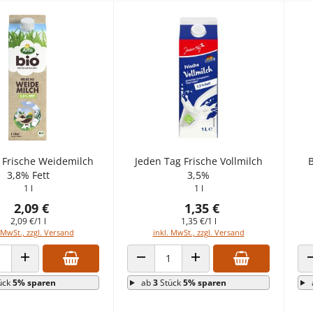
o Frische Weidemilch
Jeden Tag Frische Vollmilch
B
3,8% Fett
3,5%
1 l
1 l
2,09 €
1,35 €
2,09 €/1 l
1,35 €/1 l
 MwSt., zzgl. Versand
inkl. MwSt., zzgl. Versand
 VERRINGERN
ANZAHL ERHÖHEN
ANZAHL VERRINGERN
ANZAHL ERHÖHEN
ück
5% sparen
ab
3
Stück
5% sparen