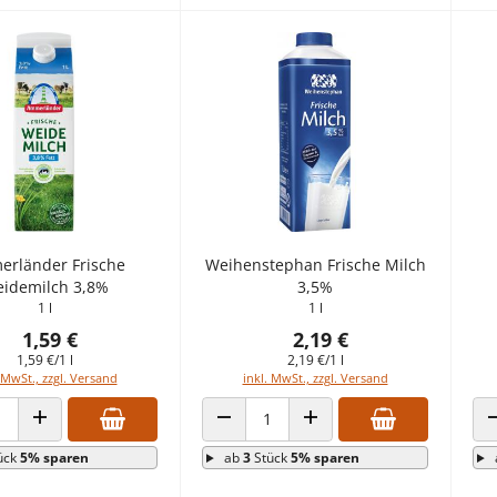
rländer Frische
Weihenstephan Frische Milch
idemilch 3,8%
3,5%
1 l
1 l
1,59 €
2,19 €
1,59 €/1 l
2,19 €/1 l
 MwSt., zzgl. Versand
inkl. MwSt., zzgl. Versand
 VERRINGERN
ANZAHL ERHÖHEN
ANZAHL VERRINGERN
ANZAHL ERHÖHEN
ück
5% sparen
ab
3
Stück
5% sparen