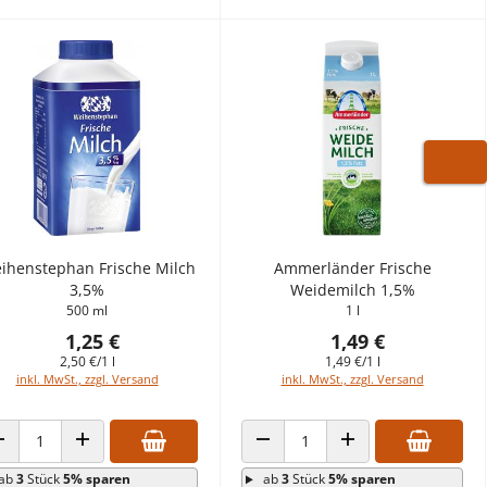
WARE
ihenstephan Frische Milch
Ammerländer Frische
3,5%
Weidemilch 1,5%
500 ml
1 l
1,25 €
1,49 €
2,50 €/1 l
1,49 €/1 l
inkl. MwSt., zzgl. Versand
inkl. MwSt., zzgl. Versand
ANZAHL VERRINGERN
ANZAHL ERHÖHEN
ANZAHL VERRINGERN
ANZAHL ERHÖHEN
ab
3
Stück
5% sparen
ab
3
Stück
5% sparen