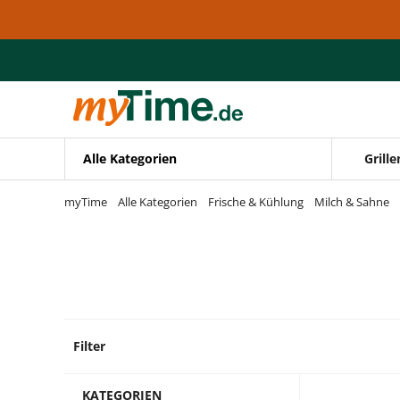
Zum Hauptinhalt springen
Zur Navigation springen
Zur Suche springen
Alle Kategorien
Grille
myTime
Alle Kategorien
Frische & Kühlung
Milch & Sahne
Filter
12 Pro
KATEGORIEN