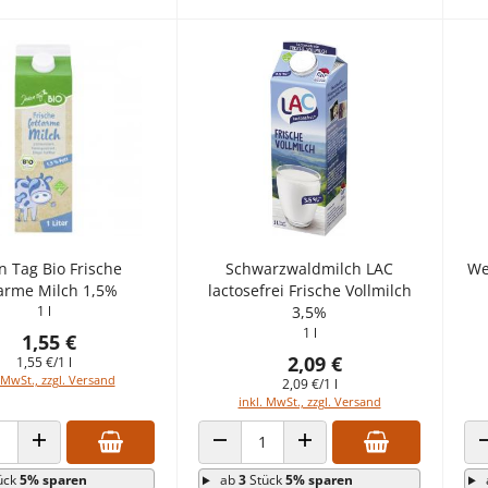
n Tag Bio Frische
Schwarzwaldmilch LAC
We
tarme Milch 1,5%
lactosefrei Frische Vollmilch
1 l
3,5%
1 l
1,55 €
2,09 €
1,55 €/1 l
 MwSt., zzgl. Versand
2,09 €/1 l
inkl. MwSt., zzgl. Versand
 VERRINGERN
ANZAHL ERHÖHEN
ANZAHL VERRINGERN
ANZAHL ERHÖHEN
ück
5% sparen
ab
3
Stück
5% sparen