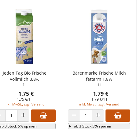
Jeden Tag Bio Frische
Bärenmarke Frische Milch
Vollmilch 3,8%
fettarm 1,8%
1 l
1 l
1,75 €
1,79 €
1,75 €/1 l
1,79 €/1 l
inkl. MwSt., zzgl. Versand
inkl. MwSt., zzgl. Versand
ANZAHL VERRINGERN
ANZAHL ERHÖHEN
ANZAHL VERRINGERN
ANZAHL ERHÖHEN
ab
3
Stück
5% sparen
ab
3
Stück
5% sparen