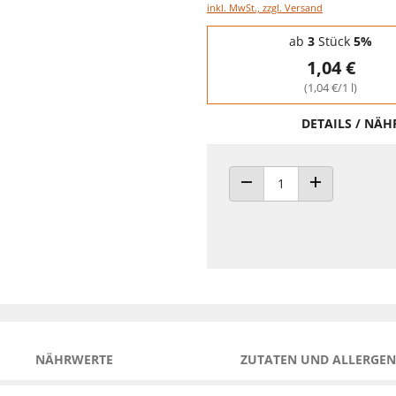
inkl. MwSt., zzgl. Versand
Staffelpreise - Mengenrabatt
ab
3
Stück
5%
1,04 €
(1,04 €/1 l)
DETAILS / NÄ
ANZAHL VERRINGERN
ANZAHL ERHÖH
NÄHRWERTE
ZUTATEN UND ALLERGEN