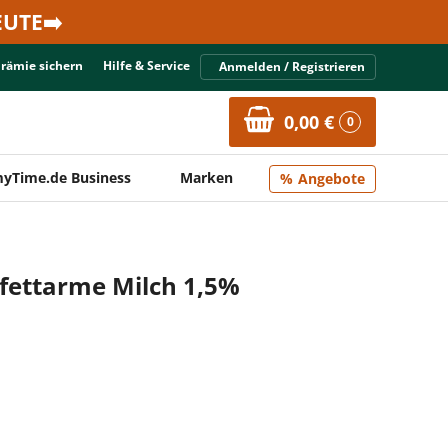
UTE➡️
Prämie sichern
Hilfe & Service
Anmelden / Registrieren
0,00 €
0
yTime.de Business
Marken
Angebote
 fettarme Milch 1,5%