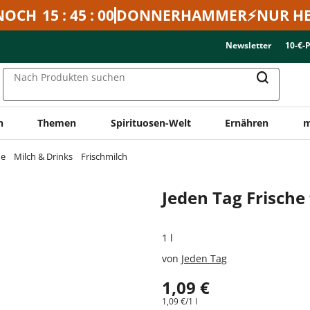
NOCH
15 : 45 : 00
DONNERHAMMER⚡NUR HE
Newsletter
10-€-
Nach Produkten suchen
n
Themen
Spirituosen-Welt
Ernähren
m
ne
Milch & Drinks
Frischmilch
Jeden Tag Frische
1 l
von
Jeden Tag
1,09 €
1,09 €/1 l