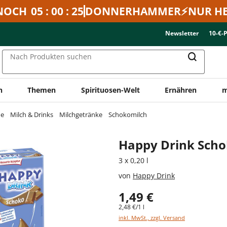
NOCH
05 : 00 : 25
DONNERHAMMER⚡NUR HE
Newsletter
10-€-
Nach Produkten suchen
n
Themen
Spirituosen-Welt
Ernähren
m
ne
Milch & Drinks
Milchgetränke
Schokomilch
Happy Drink Sch
3 x 0,20 l
von
Happy Drink
1,49 €
2,48 €/1 l
inkl. MwSt., zzgl. Versand