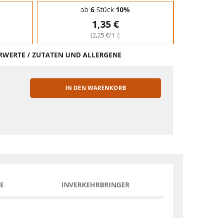
ab
6
Stück
10%
1,35 €
(2,25 €/1 l)
HRWERTE / ZUTATEN UND ALLERGENE
IN DEN WARENKORB
EN
E
INVERKEHRBRINGER