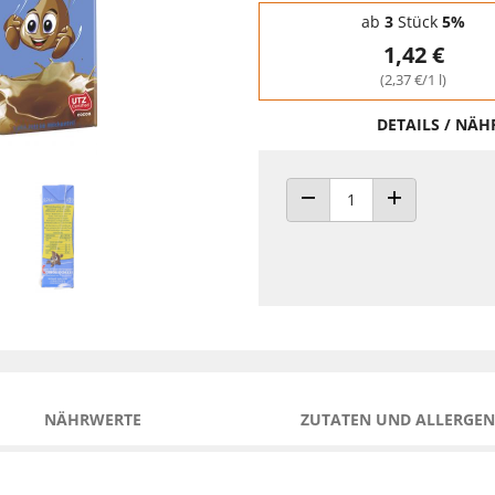
Staffelpreise - Mengenrabatt
ab
3
Stück
5%
1,42 €
(2,37 €/1 l)
DETAILS / NÄ
ANZAHL VERRINGERN
ANZAHL ERHÖH
NÄHRWERTE
ZUTATEN UND ALLERGEN