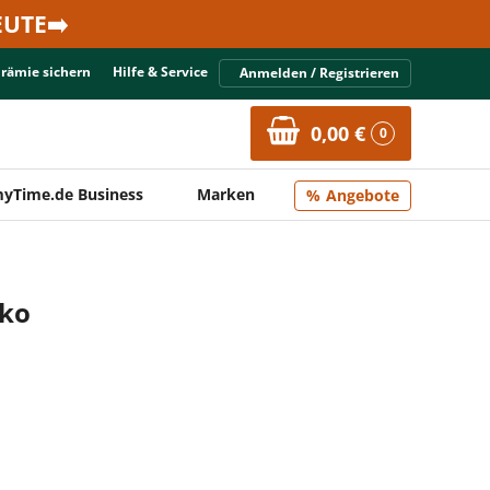
UTE➡️
Prämie sichern
Hilfe & Service
Anmelden / Registrieren
0,00 €
0
yTime.de Business
Marken
Angebote
oko