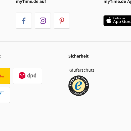
myTime.de auf
myTime.de A
t
Sicherheit
Käuferschutz