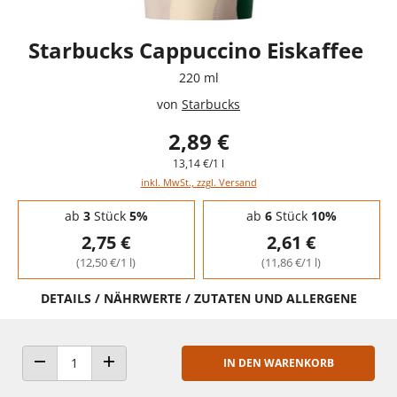
Starbucks Cappuccino Eiskaffee
220 ml
von
Starbucks
2,89 €
13,14 €/1 l
inkl. MwSt., zzgl. Versand
Staffelpreise - Mengenrabatt
ab
3
Stück
5%
ab
6
Stück
10%
2,75 €
2,61 €
(12,50 €/1 l)
(11,86 €/1 l)
DETAILS / NÄHRWERTE / ZUTATEN UND ALLERGENE
IN DEN WARENKORB
ANZAHL VERRINGERN
ANZAHL ERHÖHEN