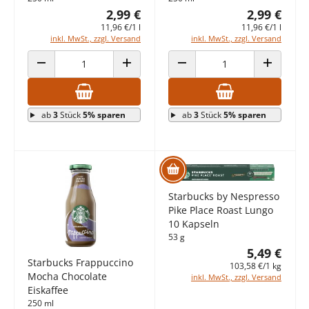
2,99 €
2,99 €
11,96 €/1 l
11,96 €/1 l
inkl. MwSt., zzgl. Versand
inkl. MwSt., zzgl. Versand
ANZAHL VERRINGERN
ANZAHL ERHÖHEN
ANZAHL VERRINGERN
ANZAHL E
ab
3
Stück
5% sparen
ab
3
Stück
5% sparen
Starbucks by Nespresso
Pike Place Roast Lungo
10 Kapseln
53 g
5,49 €
Starbucks Frappuccino
103,58 €/1 kg
Mocha Chocolate
inkl. MwSt., zzgl. Versand
Eiskaffee
250 ml