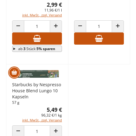
2,99 €
11,96 €/1 l
inkl. MwSt., zzgl. Versand
ANZAHL VERRINGERN
ANZAHL ERHÖHEN
ANZAHL VERRINGERN
ANZAHL E
ab
3
Stück
5% sparen
Starbucks by Nespresso
House Blend Lungo 10
Kapseln
57 g
5,49 €
96,32 €/1 kg
inkl. MwSt., zzgl. Versand