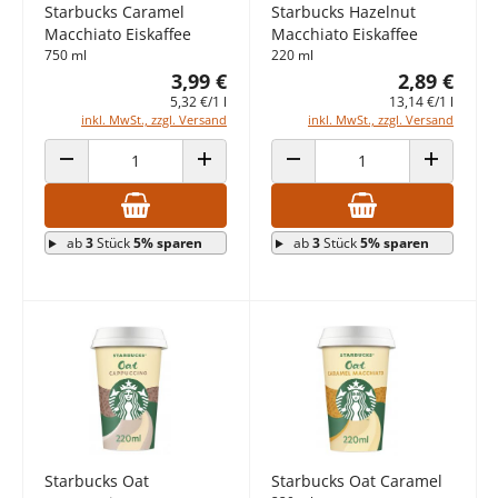
Starbucks Caramel
Starbucks Hazelnut
Macchiato Eiskaffee
Macchiato Eiskaffee
750 ml
220 ml
3,99 €
2,89 €
5,32 €/1 l
13,14 €/1 l
inkl. MwSt., zzgl. Versand
inkl. MwSt., zzgl. Versand
ANZAHL VERRINGERN
ANZAHL ERHÖHEN
ANZAHL VERRINGERN
ANZAHL E
ab
3
Stück
5% sparen
ab
3
Stück
5% sparen
Starbucks Oat
Starbucks Oat Caramel