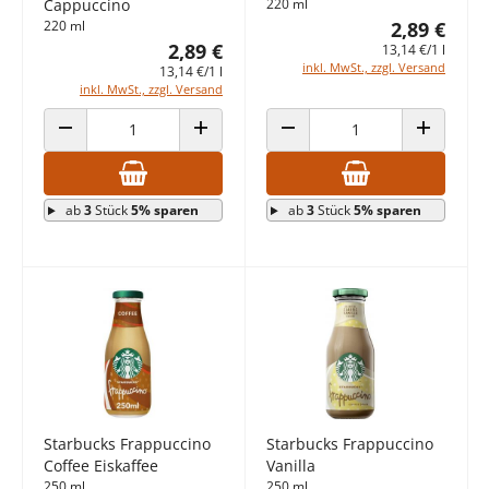
Cappuccino
220 ml
220 ml
2,89 €
2,89 €
13,14 €/1 l
inkl. MwSt., zzgl. Versand
13,14 €/1 l
inkl. MwSt., zzgl. Versand
ANZAHL VERRINGERN
ANZAHL ERHÖHEN
ANZAHL VERRINGERN
ANZAHL E
ab
3
Stück
5% sparen
ab
3
Stück
5% sparen
Starbucks Frappuccino
Starbucks Frappuccino
Coffee Eiskaffee
Vanilla
250 ml
250 ml