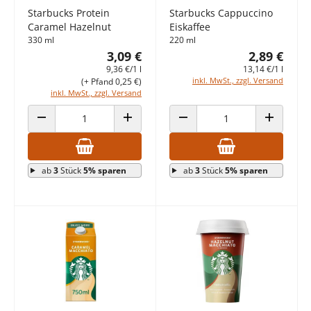
Starbucks Protein
Starbucks Cappuccino
Caramel Hazelnut
Eiskaffee
330 ml
220 ml
3,09 €
2,89 €
9,36 €/1 l
13,14 €/1 l
inkl. MwSt., zzgl. Versand
(+ Pfand 0,25 €)
inkl. MwSt., zzgl. Versand
ANZAHL VERRINGERN
ANZAHL ERHÖHEN
ANZAHL VERRINGERN
ANZAHL E
ab
3
Stück
5% sparen
ab
3
Stück
5% sparen