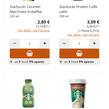
Starbucks Caramel
Starbucks Protein Caffe
Macchiato Eiskaffee
Latte
220 ml
330 ml
2,89 €
3,09 €
13,14 €/1 l
9,36 €/1 l
inkl. MwSt., zzgl. Versand
(+ Pfand 0,25 €)
inkl. MwSt., zzgl. Versand
ANZAHL VERRINGERN
ANZAHL ERHÖHEN
ANZAHL VERRINGERN
ANZAHL E
ab
3
Stück
5% sparen
ab
3
Stück
5% sparen