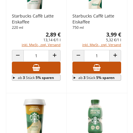
Starbucks Caffè Latte
Starbucks Caffè Latte
Eiskaffee
Eiskaffee
220 ml
750 ml
2,89 €
3,99 €
13,14 €/1 l
5,32 €/1 l
inkl. MwSt., zzgl. Versand
inkl. MwSt., zzgl. Versand
ANZAHL VERRINGERN
ANZAHL ERHÖHEN
ANZAHL VERRINGERN
ANZAHL E
ab
3
Stück
5% sparen
ab
3
Stück
5% sparen