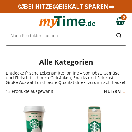
Zum Hauptinhalt springen
🥵BEI HITZE🥶EISKALT SPAREN➡️
Zur Navigation springen
0
Zur Suche springen
0,00 €
MAIN MENU
Nach Produkten suchen
Alle Kategorien
Entdecke frische Lebensmittel online – von Obst, Gemüse
und Fleisch bis hin zu Getränken, Snacks und Feinkost.
Große Auswahl und beste Qualität direkt zu dir nach Hause!
15
Produkte ausgewählt
FILTERN