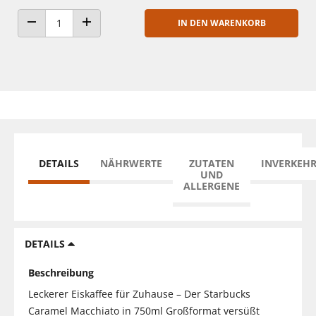
IN DEN WARENKORB
ANZAHL VERRINGERN
ANZAHL ERHÖHEN
DETAILS
NÄHRWERTE
ZUTATEN
INVERKEH
UND
ALLERGENE
DETAILS
Beschreibung
Leckerer Eiskaffee für Zuhause – Der Starbucks
Caramel Macchiato in 750ml Großformat versüßt