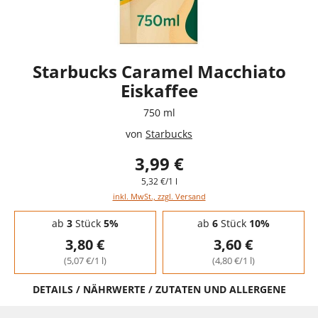
Starbucks Caramel Macchiato
Eiskaffee
750 ml
von
Starbucks
3,99 €
5,32 €/1 l
inkl. MwSt., zzgl. Versand
Staffelpreise - Mengenrabatt
ab
3
Stück
5%
ab
6
Stück
10%
3,80 €
3,60 €
(5,07 €/1 l)
(4,80 €/1 l)
DETAILS / NÄHRWERTE / ZUTATEN UND ALLERGENE