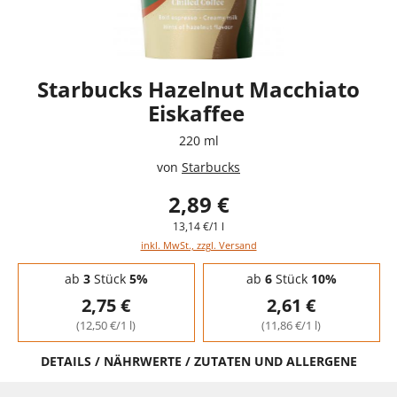
Starbucks Hazelnut Macchiato
Eiskaffee
220 ml
von
Starbucks
2,89 €
13,14 €/1 l
inkl. MwSt., zzgl. Versand
Staffelpreise - Mengenrabatt
ab
3
Stück
5%
ab
6
Stück
10%
2,75 €
2,61 €
(12,50 €/1 l)
(11,86 €/1 l)
DETAILS / NÄHRWERTE / ZUTATEN UND ALLERGENE