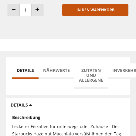
IN DEN WARENKORB
ANZAHL VERRINGERN
ANZAHL ERHÖHEN
DETAILS
NÄHRWERTE
ZUTATEN
INVERKEH
UND
ALLERGENE
DETAILS
Beschreibung
Leckerer Eiskaffee für unterwegs oder Zuhause - Der
Starbucks Hazelnut Macchiato versüßt Ihnen den Tag.