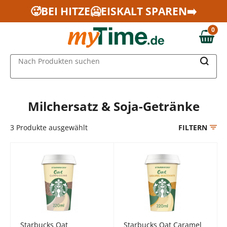
Zum Hauptinhalt springen
🥵BEI HITZE🥶EISKALT SPAREN➡️
Zur Navigation springen
0
Zur Suche springen
0,00 €
MAIN MENU
Nach Produkten suchen
Milchersatz & Soja-Getränke
3
Produkte ausgewählt
FILTERN
Starbucks Oat
Starbucks Oat Caramel