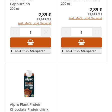
Cappuccino
220 ml
220 ml
2,89 €
2,89 €
13,14 €/1 l
inkl. MwSt., zzgl. Versand
13,14 €/1 l
inkl. MwSt., zzgl. Versand
ANZAHL VERRINGERN
ANZAHL ERHÖHEN
ANZAHL VERRINGERN
ANZAHL E
ab
3
Stück
5% sparen
ab
3
Stück
5% sparen
Alpro Plant Protein
Chocolate Proteindrink