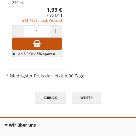
250 ml
1,99 €
7,96 €/1 l
inkl. MwSt., zzgl. Versand
ANZAHL VERRINGERN
ANZAHL ERHÖHEN
ab
3
Stück
5% sparen
* Niedrigster Preis der letzten 30 Tage
ZURÜCK
WEITER
Wir über uns