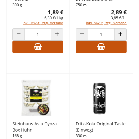
300 g
750 ml
1,89 €
2,89 €
6,30 €/1 kg
3,85 €/1 l
inkl. MwSt., zzgl. Versand
inkl. MwSt., zzgl. Versand
ANZAHL VERRINGERN
ANZAHL ERHÖHEN
ANZAHL VERRINGERN
ANZAHL E
Steinhaus Asia Gyoza
Fritz-Kola Original Taste
Box Huhn
(Einweg)
168 g
330 ml