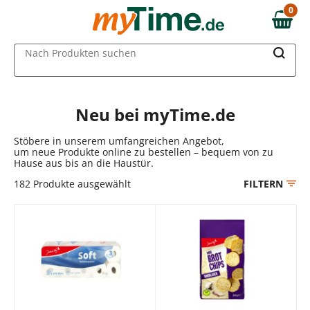
Zum Hauptinhalt springen
0
0,00 €
Zur Navigation springen
MAIN MENU
Nach Produkten suchen
Zur Suche springen
Neu bei myTime.de
Stöbere in unserem umfangreichen Angebot,
um neue Produkte online zu bestellen – bequem von zu
Hause aus bis an die Haustür.
182
Produkte ausgewählt
FILTERN