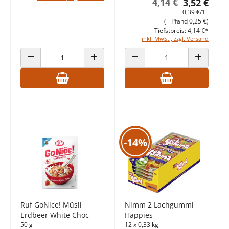
4,14 €
3,52 €
0,39 €/1 l
(+ Pfand 0,25 €)
Tiefstpreis: 4,14 €*
inkl. MwSt., zzgl. Versand
ANZAHL VERRINGERN
ANZAHL ERHÖHEN
ANZAHL VERRINGERN
ANZAHL E
-14%
Ruf GoNice! Müsli
Nimm 2 Lachgummi
Erdbeer White Choc
Happies
50 g
12 x 0,33 kg