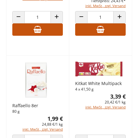
Tiefstpreis: 24,43 €*
inkl. MwSt., zzgl. Versand
ANZAHL VERRINGERN
ANZAHL ERHÖHEN
ANZAHL VERRINGERN
ANZAHL E
Kitkat White Multipack
4 x 41,50 g
3,39 €
20,42 €/1 kg
Raffaello 8er
inkl. MwSt., zzgl. Versand
80 g
1,99 €
24,88 €/1 kg
inkl. MwSt., zzgl. Versand