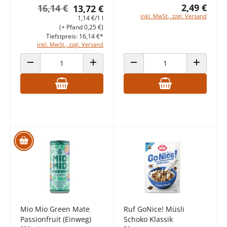
2,49 €
16,14 €
13,72 €
inkl. MwSt., zzgl. Versand
1,14 €/1 l
(+ Pfand 0,25 €)
Tiefstpreis: 16,14 €*
inkl. MwSt., zzgl. Versand
ANZAHL VERRINGERN
ANZAHL ERHÖHEN
ANZAHL VERRINGERN
ANZAHL E
Mio Mio Green Mate
Ruf GoNice! Müsli
Passionfruit (Einweg)
Schoko Klassik