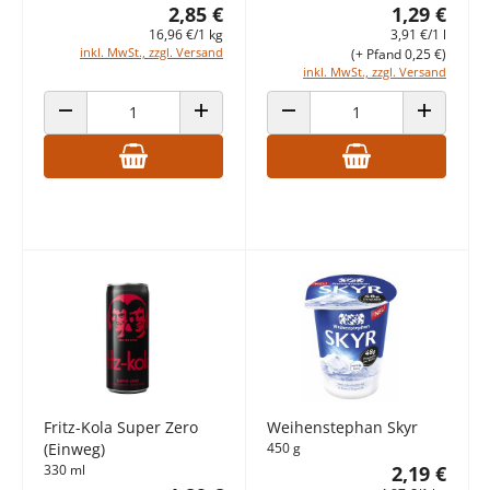
2,85 €
1,29 €
16,96 €/1 kg
3,91 €/1 l
inkl. MwSt., zzgl. Versand
(+ Pfand 0,25 €)
inkl. MwSt., zzgl. Versand
ANZAHL VERRINGERN
ANZAHL ERHÖHEN
ANZAHL VERRINGERN
ANZAHL E
Fritz-Kola Super Zero
Weihenstephan Skyr
(Einweg)
450 g
330 ml
2,19 €