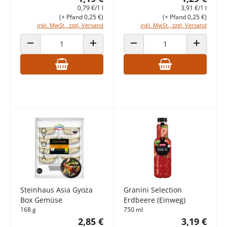
0,79 €/1 l
3,91 €/1 l
(+ Pfand 0,25 €)
(+ Pfand 0,25 €)
inkl. MwSt., zzgl. Versand
inkl. MwSt., zzgl. Versand
ANZAHL VERRINGERN
ANZAHL ERHÖHEN
ANZAHL VERRINGERN
ANZAHL E
Steinhaus Asia Gyoza
Granini Selection
Box Gemüse
Erdbeere (Einweg)
168 g
750 ml
2,85 €
3,19 €