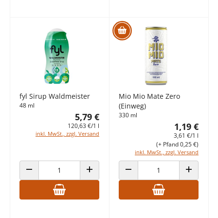
fyl Sirup Waldmeister
Mio Mio Mate Zero
48 ml
(Einweg)
5,79 €
330 ml
1,19 €
120,63 €/1 l
inkl. MwSt., zzgl. Versand
3,61 €/1 l
(+ Pfand 0,25 €)
inkl. MwSt., zzgl. Versand
ANZAHL VERRINGERN
ANZAHL ERHÖHEN
ANZAHL VERRINGERN
ANZAHL E