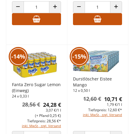
ANZAHL VERRINGERN
ANZAHL ERHÖHEN
ANZAHL VERRINGERN
ANZAHL E
-14%
-15%
Durstlöscher Eistee
Fanta Zero Sugar Lemon
Mango
(Einweg)
12 x 0,50 l
24 x 0,33 l
12,60 €
10,71 €
28,56 €
24,28 €
1,79 €/1 l
Tiefstpreis: 12,60 €*
3,07 €/1 l
inkl. MwSt., zzgl. Versand
(+ Pfand 0,25 €)
Tiefstpreis: 28,56 €*
inkl. MwSt., zzgl. Versand