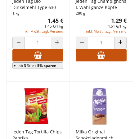
Jeden Tag Bio
Jeden Tag Champignons
Dinkelmehl Type 630
I. Wahl ganze Köpfe
1 kg
280 g
1,45 €
1,29 €
1,45 €/1 kg
4,61 €/1 kg
inkl. MwSt., zzgl. Versand
inkl. MwSt., zzgl. Versand
ANZAHL VERRINGERN
ANZAHL ERHÖHEN
ANZAHL VERRINGERN
ANZAHL E
ab
3
Stück
5% sparen
Jeden Tag Tortilla Chips
Milka Original
Paprika
Schokoladenmilch