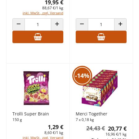
19,95 €
88,67 €/1 kg
inkl. MwSt., zzgl. Versand
ANZAHL VERRINGERN
ANZAHL ERHÖHEN
ANZAHL VERRINGERN
ANZAHL E
-14%
Trolli Super Brain
Merci Together
150 g
7 x 0,18 kg
1,29 €
24,43 €
20,77 €
8,60 €/1 kg
16,96 €/1 kg
inkl. MwSt., zzgl. Versand