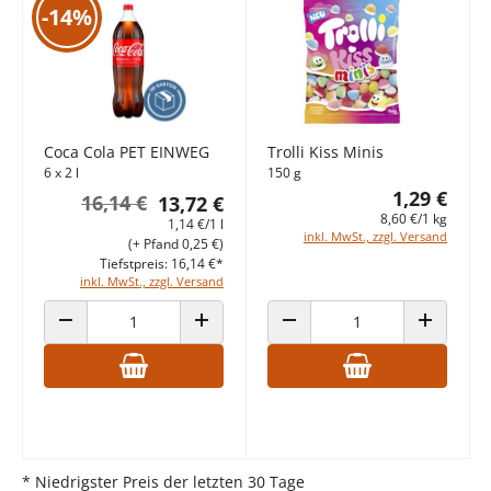
-14%
Coca Cola PET EINWEG
Trolli Kiss Minis
6 x 2 l
150 g
1,29 €
16,14 €
13,72 €
8,60 €/1 kg
1,14 €/1 l
inkl. MwSt., zzgl. Versand
(+ Pfand 0,25 €)
Tiefstpreis: 16,14 €*
inkl. MwSt., zzgl. Versand
ANZAHL VERRINGERN
ANZAHL ERHÖHEN
ANZAHL VERRINGERN
ANZAHL E
* Niedrigster Preis der letzten 30 Tage