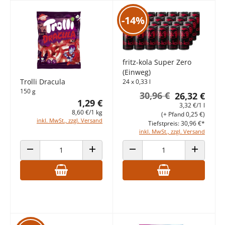
-14%
fritz-kola Super Zero
(Einweg)
Trolli Dracula
24 x 0,33 l
150 g
30,96 €
26,32 €
1,29 €
3,32 €/1 l
8,60 €/1 kg
(+ Pfand 0,25 €)
inkl. MwSt., zzgl. Versand
Tiefstpreis: 30,96 €*
inkl. MwSt., zzgl. Versand
ANZAHL VERRINGERN
ANZAHL ERHÖHEN
ANZAHL VERRINGERN
ANZAHL E