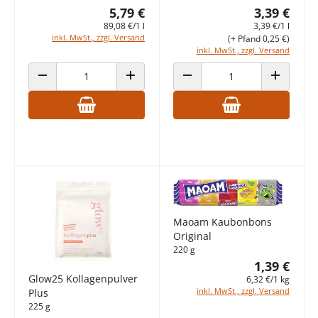
5,79 €
3,39 €
89,08 €/1 l
3,39 €/1 l
inkl. MwSt., zzgl. Versand
(+ Pfand 0,25 €)
inkl. MwSt., zzgl. Versand
ANZAHL VERRINGERN
ANZAHL ERHÖHEN
ANZAHL VERRINGERN
ANZAHL E
Maoam Kaubonbons
Original
220 g
1,39 €
Glow25 Kollagenpulver
6,32 €/1 kg
inkl. MwSt., zzgl. Versand
Plus
225 g