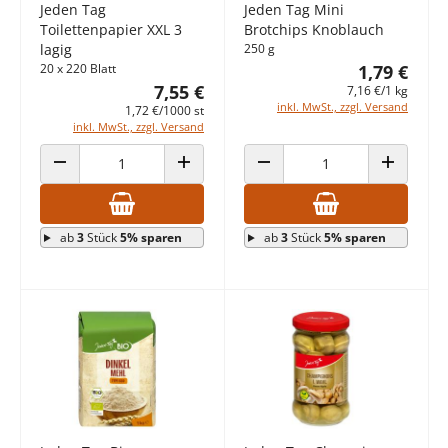
Jeden Tag
Jeden Tag Mini
Toilettenpapier XXL 3
Brotchips Knoblauch
lagig
250 g
20 x 220 Blatt
1,79 €
7,55 €
7,16 €/1 kg
inkl. MwSt., zzgl. Versand
1,72 €/1000 st
inkl. MwSt., zzgl. Versand
ANZAHL VERRINGERN
ANZAHL ERHÖHEN
ANZAHL VERRINGERN
ANZAHL E
ab
3
Stück
5% sparen
ab
3
Stück
5% sparen