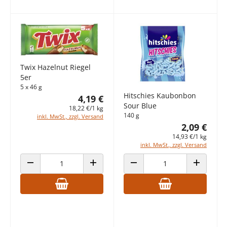
Twix Hazelnut Riegel
5er
5 x 46 g
Hitschies Kaubonbon
4,19 €
Sour Blue
18,22 €/1 kg
140 g
inkl. MwSt., zzgl. Versand
2,09 €
14,93 €/1 kg
inkl. MwSt., zzgl. Versand
ANZAHL VERRINGERN
ANZAHL ERHÖHEN
ANZAHL VERRINGERN
ANZAHL E