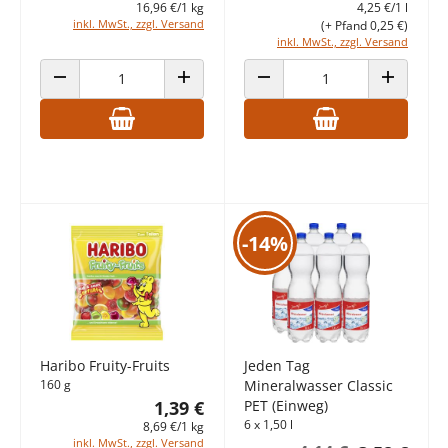
16,96 €/1 kg
4,25 €/1 l
inkl. MwSt., zzgl. Versand
(+ Pfand 0,25 €)
inkl. MwSt., zzgl. Versand
ANZAHL VERRINGERN
ANZAHL ERHÖHEN
ANZAHL VERRINGERN
ANZAHL E
-14%
Haribo Fruity-Fruits
Jeden Tag
160 g
Mineralwasser Classic
1,39 €
PET (Einweg)
6 x 1,50 l
8,69 €/1 kg
inkl. MwSt., zzgl. Versand