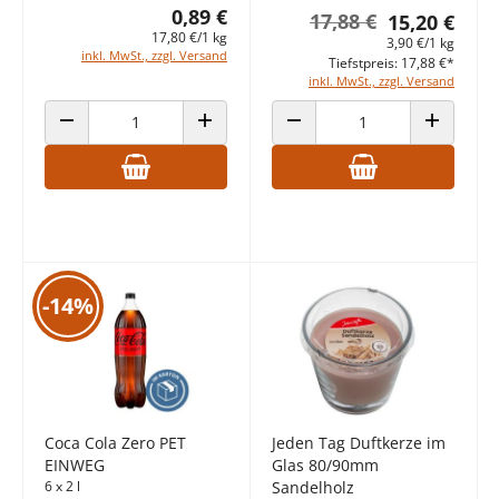
0,89 €
17,88 €
15,20 €
17,80 €/1 kg
3,90 €/1 kg
inkl. MwSt., zzgl. Versand
Tiefstpreis: 17,88 €*
inkl. MwSt., zzgl. Versand
ANZAHL VERRINGERN
ANZAHL ERHÖHEN
ANZAHL VERRINGERN
ANZAHL E
-14%
Coca Cola Zero PET
Jeden Tag Duftkerze im
EINWEG
Glas 80/90mm
6 x 2 l
Sandelholz