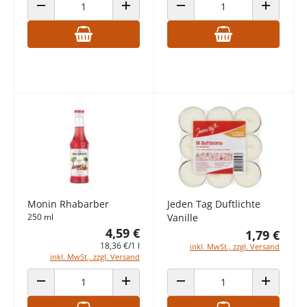
ANZAHL VERRINGERN
ANZAHL ERHÖHEN
ANZAHL VERRINGERN
ANZAHL E
Monin Rhabarber
Jeden Tag Duftlichte
250 ml
Vanille
4,59 €
1,79 €
18,36 €/1 l
inkl. MwSt., zzgl. Versand
inkl. MwSt., zzgl. Versand
ANZAHL VERRINGERN
ANZAHL ERHÖHEN
ANZAHL VERRINGERN
ANZAHL E