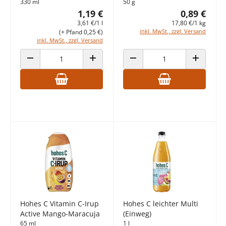
330 ml
50 g
1,19 €
0,89 €
3,61 €/1 l
17,80 €/1 kg
inkl. MwSt., zzgl. Versand
(+ Pfand 0,25 €)
inkl. MwSt., zzgl. Versand
ANZAHL VERRINGERN
ANZAHL ERHÖHEN
ANZAHL VERRINGERN
ANZAHL E
Hohes C Vitamin C-Irup
Hohes C leichter Multi
Active Mango-Maracuja
(Einweg)
65 ml
1 l