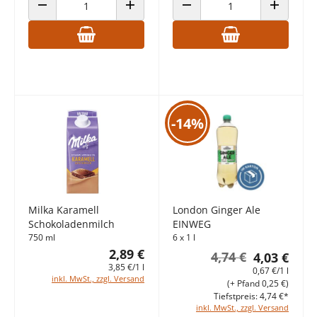
ANZAHL VERRINGERN
ANZAHL ERHÖHEN
ANZAHL VERRINGERN
ANZAHL E
-14%
Milka Karamell
London Ginger Ale
Schokoladenmilch
EINWEG
750 ml
6 x 1 l
2,89 €
4,74 €
4,03 €
3,85 €/1 l
0,67 €/1 l
inkl. MwSt., zzgl. Versand
(+ Pfand 0,25 €)
Tiefstpreis: 4,74 €*
inkl. MwSt., zzgl. Versand