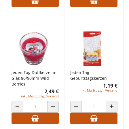
Jeden Tag Duftkerze im
Jeden Tag
Glas 80/90mm Wild
Geburtstagskerzen
Berries
1,19 €
2,49 €
inkl. MwSt., zzgl. Versand
inkl. MwSt., zzgl. Versand
ANZAHL VERRINGERN
ANZAHL ERHÖHEN
ANZAHL VERRINGERN
ANZAHL E