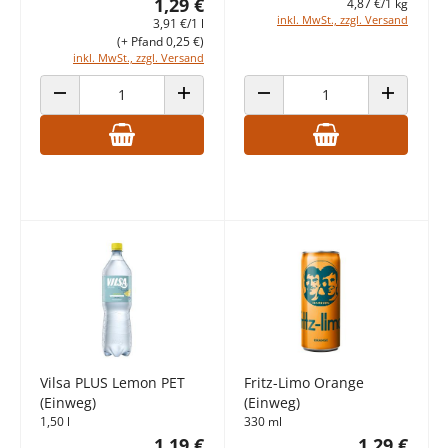
1,29 €
4,87 €/1 kg
inkl. MwSt., zzgl. Versand
3,91 €/1 l
(+ Pfand 0,25 €)
inkl. MwSt., zzgl. Versand
ANZAHL VERRINGERN
ANZAHL ERHÖHEN
ANZAHL VERRINGERN
ANZAHL E
Vilsa PLUS Lemon PET
Fritz-Limo Orange
(Einweg)
(Einweg)
1,50 l
330 ml
1,19 €
1,29 €