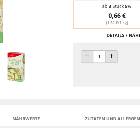
Staffelpreise - Mengenrabatt
ab
3
Stück
5%
0,66 €
(1,32 €/1 kg)
DETAILS / NÄ
ANZAHL VERRINGERN
ANZAHL ERHÖH
NÄHRWERTE
ZUTATEN UND ALLERGEN