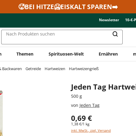
🥵BEI HITZE🥶EISKALT SPAREN➡️
Newsletter
10-€-
Nach Produkten suchen
n
Themen
Spirituosen-Welt
Ernähren
m
 & Backwaren
Getreide
Hartweizen
Hartweizengrieß
Jeden Tag Hartwei
500 g
von
Jeden Tag
0,69 €
1,38 €/1 kg
inkl. MwSt., zzgl. Versand