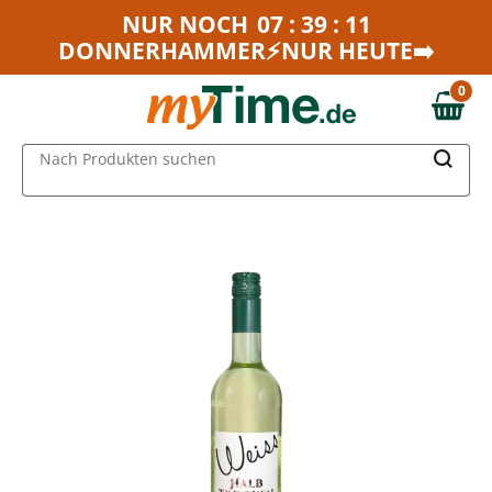
Zum Hauptinhalt springen
NUR NOCH
07 : 39 : 11
DONNERHAMMER⚡NUR HEUTE➡️
Zur Navigation springen
Zur Suche springen
0
0,00 €
MAIN MENU
Nach Produkten suchen