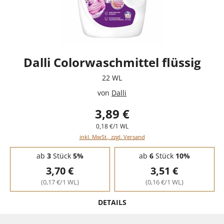
Dalli Colorwaschmittel flüssig
22 WL
von
Dalli
3,89 €
0,18 €/1 WL
inkl. MwSt., zzgl. Versand
Staffelpreise - Mengenrabatt
ab
3
Stück
5%
ab
6
Stück
10%
3,70 €
3,51 €
(0,17 €/1 WL)
(0,16 €/1 WL)
DETAILS