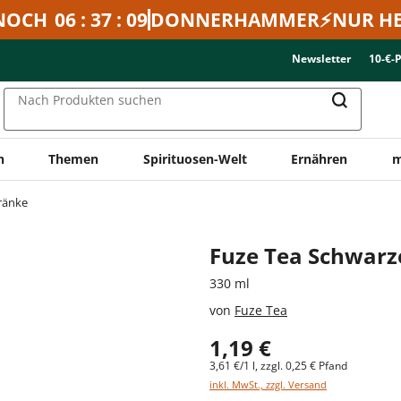
NOCH
06 : 37 : 09
DONNERHAMMER⚡NUR HE
Newsletter
10-€-
Nach Produkten suchen
n
Themen
Spirituosen-Welt
Ernähren
m
ränke
Fuze Tea Schwarze
330 ml
von
Fuze Tea
1,19 €
3,61 €/1 l, zzgl. 0,25 € Pfand
inkl. MwSt., zzgl. Versand