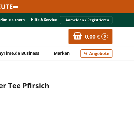
UTE➡️
Prämie sichern
Hilfe & Service
Anmelden / Registrieren
0,00 €
0
yTime.de Business
Marken
Angebote
r Tee Pfirsich