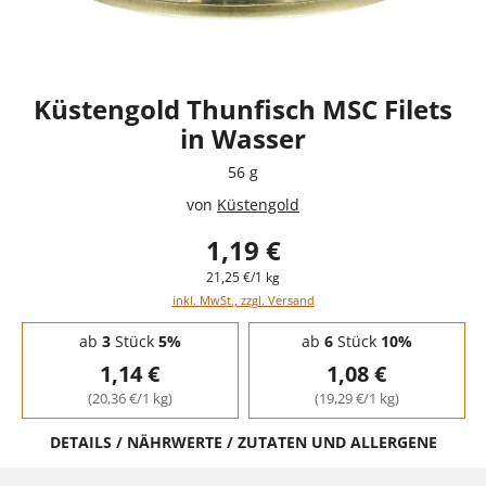
Küstengold Thunfisch MSC Filets
in Wasser
56 g
von
Küstengold
1,19 €
21,25 €/1 kg
inkl. MwSt., zzgl. Versand
Staffelpreise - Mengenrabatt
ab
3
Stück
5%
ab
6
Stück
10%
1,14 €
1,08 €
(20,36 €/1 kg)
(19,29 €/1 kg)
DETAILS / NÄHRWERTE / ZUTATEN UND ALLERGENE