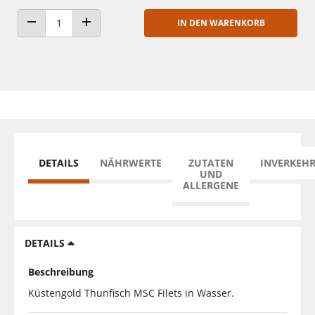
IN DEN WARENKORB
ANZAHL VERRINGERN
ANZAHL ERHÖHEN
DETAILS
NÄHRWERTE
ZUTATEN
INVERKEH
UND
ALLERGENE
DETAILS
Beschreibung
Küstengold Thunfisch MSC Filets in Wasser.