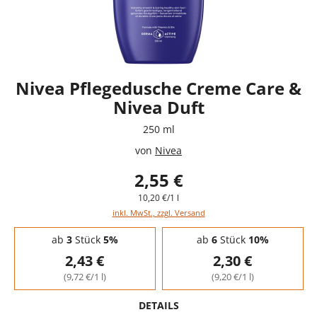
Nivea Pflegedusche Creme Care &
Nivea Duft
250 ml
von
Nivea
2,55 €
10,20 €/1 l
inkl. MwSt., zzgl. Versand
Staffelpreise - Mengenrabatt
ab
3
Stück
5%
ab
6
Stück
10%
2,43 €
2,30 €
(9,72 €/1 l)
(9,20 €/1 l)
DETAILS