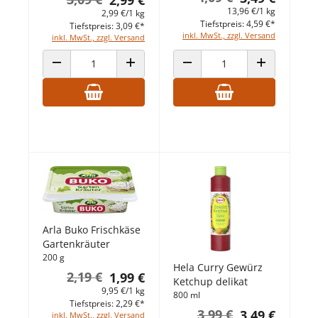
2,99 €
13,96 €/1 kg
2,99 €/1 kg
Tiefstpreis: 4,59 €*
Tiefstpreis: 3,09 €*
inkl. MwSt., zzgl. Versand
inkl. MwSt., zzgl. Versand
ANZAHL VERRINGERN
ANZAHL ERHÖHEN
ANZAHL VERRINGERN
ANZAHL ERHÖ
Arla Buko Frischkäse
Gartenkräuter
200 g
Hela Curry Gewürz
2,19 €
1,99 €
Ketchup delikat
9,95 €/1 kg
800 ml
Tiefstpreis: 2,29 €*
3,99 €
3,49 €
inkl. MwSt., zzgl. Versand