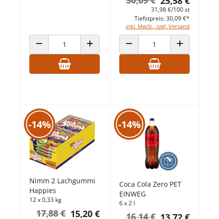
25,58 €
31,98 €/100 st
Tiefstpreis: 30,09 €*
inkl. MwSt., zzgl. Versand
ANZAHL VERRINGERN
ANZAHL ERHÖHEN
ANZAHL VERRINGERN
ANZAHL ERHÖ
-14%
-14%
Nimm 2 Lachgummi
Coca Cola Zero PET
Happies
EINWEG
12 x 0,33 kg
6 x 2 l
17,88 €
15,20 €
16,14 €
13,72 €