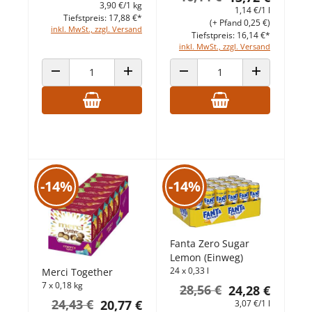
3,90 €/1 kg
1,14 €/1 l
Tiefstpreis: 17,88 €*
(+ Pfand 0,25 €)
inkl. MwSt., zzgl. Versand
Tiefstpreis: 16,14 €*
inkl. MwSt., zzgl. Versand
ANZAHL VERRINGERN
ANZAHL ERHÖHEN
ANZAHL VERRINGERN
ANZAHL ERHÖ
-14%
-14%
Fanta Zero Sugar
Lemon (Einweg)
24 x 0,33 l
Merci Together
7 x 0,18 kg
28,56 €
24,28 €
24,43 €
20,77 €
3,07 €/1 l