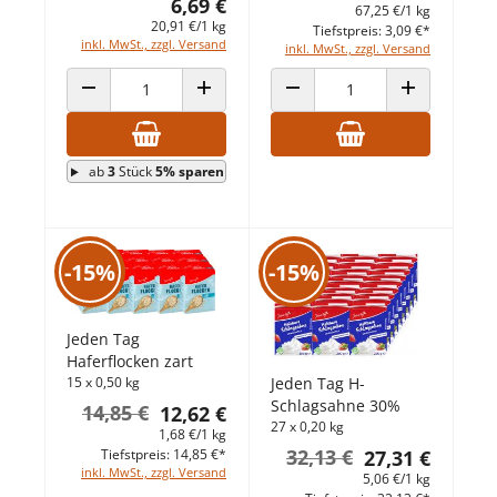
6,69 €
67,25 €/1 kg
20,91 €/1 kg
Tiefstpreis: 3,09 €*
inkl. MwSt., zzgl. Versand
inkl. MwSt., zzgl. Versand
ANZAHL VERRINGERN
ANZAHL ERHÖHEN
ANZAHL VERRINGERN
ANZAHL ERHÖ
ab
3
Stück
5% sparen
-15%
-15%
Jeden Tag
Haferflocken zart
Jeden Tag H-
15 x 0,50 kg
Schlagsahne 30%
14,85 €
12,62 €
27 x 0,20 kg
1,68 €/1 kg
32,13 €
27,31 €
Tiefstpreis: 14,85 €*
inkl. MwSt., zzgl. Versand
5,06 €/1 kg