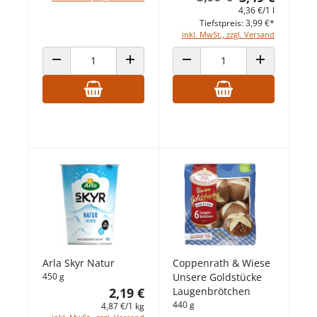
4,36 €/1 l
Tiefstpreis: 3,99 €*
inkl. MwSt., zzgl. Versand
ANZAHL VERRINGERN
ANZAHL ERHÖHEN
ANZAHL VERRINGERN
ANZAHL ERHÖ
Arla Skyr Natur
Coppenrath & Wiese
450 g
Unsere Goldstücke
2,19 €
Laugenbrötchen
440 g
4,87 €/1 kg