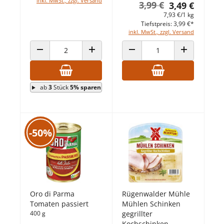
inkl. MwSt., zzgl. Versand
3,99 €
3,49 €
7,93 €/1 kg
Tiefstpreis: 3,99 €*
inkl. MwSt., zzgl. Versand
ANZAHL VERRINGERN
ANZAHL ERHÖHEN
ANZAHL VERRINGERN
ANZAHL ERHÖ
ab
3
Stück
5% sparen
-50%
Oro di Parma
Rügenwalder Mühle
Tomaten passiert
Mühlen Schinken
400 g
gegrillter
Kochschinken