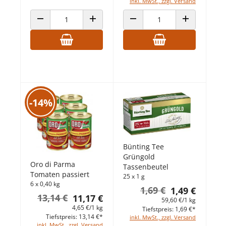
inkl. MwSt., zzgl. Versand
ANZAHL VERRINGERN
ANZAHL ERHÖHEN
ANZAHL VERRINGERN
ANZAHL ERHÖ
-14%
Bünting Tee
Grüngold
Oro di Parma
Tassenbeutel
Tomaten passiert
25 x 1 g
6 x 0,40 kg
1,69 €
1,49 €
13,14 €
11,17 €
59,60 €/1 kg
4,65 €/1 kg
Tiefstpreis: 1,69 €*
Tiefstpreis: 13,14 €*
inkl. MwSt., zzgl. Versand
inkl. MwSt., zzgl. Versand