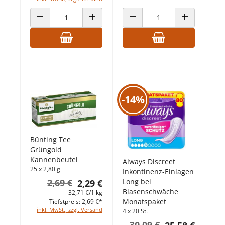
ANZAHL VERRINGERN
ANZAHL ERHÖHEN
ANZAHL VERRINGERN
ANZAHL ERHÖ
-14%
Bünting Tee
Grüngold
Kannenbeutel
Always Discreet
25 x 2,80 g
Inkontinenz-Einlagen
Long bei
2,69 €
2,29 €
Blasenschwäche
32,71 €/1 kg
Monatspaket
Tiefstpreis: 2,69 €*
inkl. MwSt., zzgl. Versand
4 x 20 St.
30,09 €