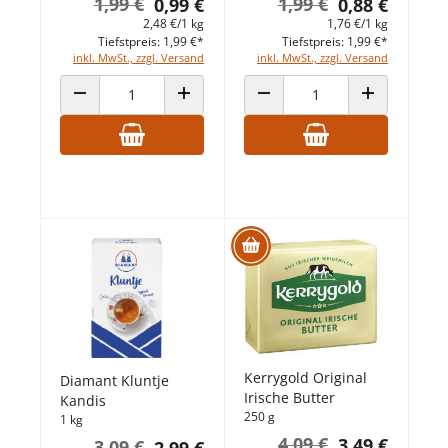
1,99 €
1,99 €
0,99 €
0,88 €
2,48 €/1 kg
1,76 €/1 kg
Tiefstpreis: 1,99 €*
Tiefstpreis: 1,99 €*
inkl. MwSt., zzgl. Versand
inkl. MwSt., zzgl. Versand
ANZAHL VERRINGERN
ANZAHL ERHÖHEN
ANZAHL VERRINGERN
ANZAHL ERHÖ
Kerrygold Original
Diamant Kluntje
Irische Butter
Kandis
250 g
1 kg
4,09 €
3,49 €
3,09 €