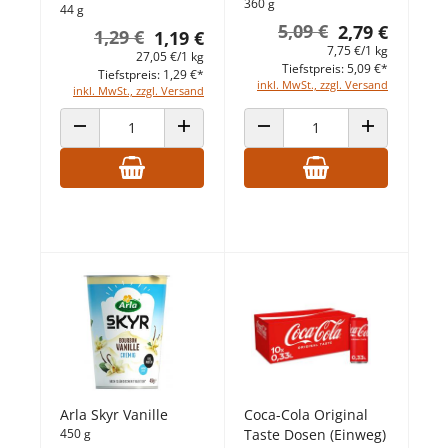
360 g
44 g
5,09 €
2,79 €
1,29 €
1,19 €
7,75 €/1 kg
27,05 €/1 kg
Tiefstpreis: 5,09 €*
Tiefstpreis: 1,29 €*
inkl. MwSt., zzgl. Versand
inkl. MwSt., zzgl. Versand
ANZAHL VERRINGERN
ANZAHL ERHÖHEN
ANZAHL VERRINGERN
ANZAHL ERHÖ
Arla Skyr Vanille
Coca-Cola Original
450 g
Taste Dosen (Einweg)