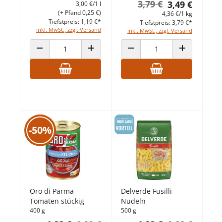
3,79 €
3,49 €
3,00 €/1 l
(+ Pfand 0,25 €)
4,36 €/1 kg
Tiefstpreis: 1,19 €*
Tiefstpreis: 3,79 €*
inkl. MwSt., zzgl. Versand
inkl. MwSt., zzgl. Versand
ANZAHL VERRINGERN
ANZAHL ERHÖHEN
ANZAHL VERRINGERN
ANZAHL ERHÖ
-50%
Oro di Parma
Delverde Fusilli
Tomaten stückig
Nudeln
400 g
500 g