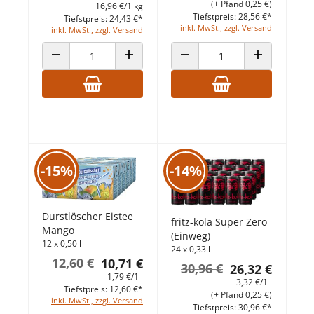
(+ Pfand 0,25 €)
16,96 €/1 kg
Tiefstpreis: 28,56 €*
Tiefstpreis: 24,43 €*
inkl. MwSt., zzgl. Versand
inkl. MwSt., zzgl. Versand
ANZAHL VERRINGERN
ANZAHL ERHÖHEN
ANZAHL VERRINGERN
ANZAHL ERHÖ
-15%
-14%
Durstlöscher Eistee
fritz-kola Super Zero
Mango
(Einweg)
12 x 0,50 l
24 x 0,33 l
12,60 €
10,71 €
30,96 €
26,32 €
1,79 €/1 l
3,32 €/1 l
Tiefstpreis: 12,60 €*
(+ Pfand 0,25 €)
inkl. MwSt., zzgl. Versand
Tiefstpreis: 30,96 €*