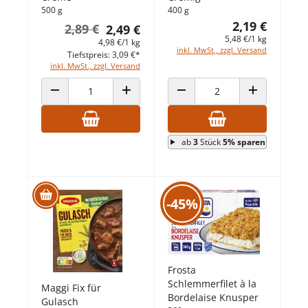
500 g
400 g
2,19 €
2,89 €
2,49 €
5,48 €/1 kg
4,98 €/1 kg
inkl. MwSt., zzgl. Versand
Tiefstpreis: 3,09 €*
inkl. MwSt., zzgl. Versand
ANZAHL VERRINGERN
ANZAHL ERHÖHEN
ANZAHL VERRINGERN
ANZAHL ERHÖ
ab
3
Stück
5% sparen
-45%
Frosta
Schlemmerfilet à la
Maggi Fix für
Bordelaise Knusper
Gulasch