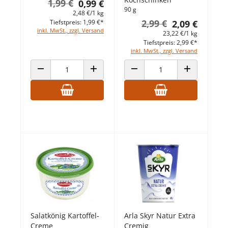
1,99 €
0,99 €
90 g
2,48 €/1 kg
2,99 €
Tiefstpreis: 1,99 €*
2,09 €
inkl. MwSt., zzgl. Versand
23,22 €/1 kg
Tiefstpreis: 2,99 €*
inkl. MwSt., zzgl. Versand
ANZAHL VERRINGERN
ANZAHL ERHÖHEN
ANZAHL VERRINGERN
ANZAHL ERHÖ
Salatkönig Kartoffel-
Arla Skyr Natur Extra
Creme
Cremig