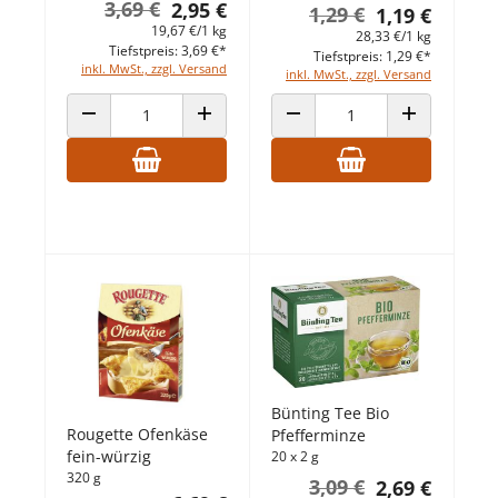
3,69 €
2,95 €
1,29 €
1,19 €
19,67 €/1 kg
28,33 €/1 kg
Tiefstpreis: 3,69 €*
Tiefstpreis: 1,29 €*
inkl. MwSt., zzgl. Versand
inkl. MwSt., zzgl. Versand
ANZAHL VERRINGERN
ANZAHL ERHÖHEN
ANZAHL VERRINGERN
ANZAHL ERHÖ
Bünting Tee Bio
Rougette Ofenkäse
Pfefferminze
fein-würzig
20 x 2 g
320 g
3,09 €
2,69 €