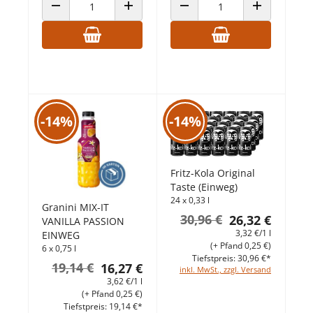
ANZAHL VERRINGERN
ANZAHL ERHÖHEN
ANZAHL VERRINGERN
ANZAHL ERHÖ
-14%
-14%
Fritz-Kola Original
Taste (Einweg)
24 x 0,33 l
Granini MIX-IT
30,96 €
26,32 €
VANILLA PASSION
3,32 €/1 l
EINWEG
(+ Pfand 0,25 €)
6 x 0,75 l
Tiefstpreis: 30,96 €*
19,14 €
16,27 €
inkl. MwSt., zzgl. Versand
3,62 €/1 l
(+ Pfand 0,25 €)
Tiefstpreis: 19,14 €*