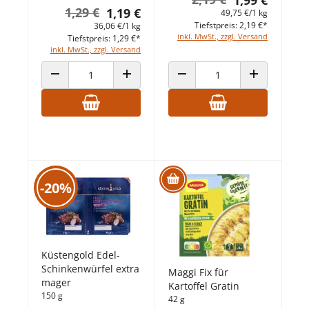
1,99 €
1,29 €
1,19 €
49,75 €/1 kg
Tiefstpreis: 2,19 €*
36,06 €/1 kg
inkl. MwSt., zzgl. Versand
Tiefstpreis: 1,29 €*
inkl. MwSt., zzgl. Versand
ANZAHL VERRINGERN
ANZAHL ERHÖHEN
ANZAHL VERRINGERN
ANZAHL ERHÖ
-20%
Küstengold Edel-
Schinkenwürfel extra
Maggi Fix für
mager
Kartoffel Gratin
150 g
42 g