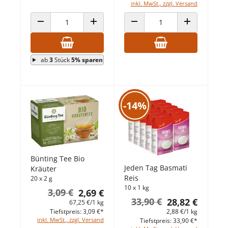
inkl. MwSt., zzgl. Versand
ANZAHL VERRINGERN
ANZAHL ERHÖHEN
ANZAHL VERRINGERN
ANZAHL ERHÖ
ab
3
Stück
5% sparen
-14%
Bünting Tee Bio
Jeden Tag Basmati
Kräuter
Reis
20 x 2 g
10 x 1 kg
3,09 €
2,69 €
33,90 €
28,82 €
67,25 €/1 kg
Tiefstpreis: 3,09 €*
2,88 €/1 kg
inkl. MwSt., zzgl. Versand
Tiefstpreis: 33,90 €*