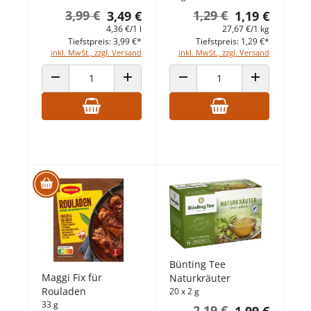
3,99 €
1,29 €
3,49 €
1,19 €
4,36 €/1 l
27,67 €/1 kg
Tiefstpreis: 3,99 €*
Tiefstpreis: 1,29 €*
inkl. MwSt., zzgl. Versand
inkl. MwSt., zzgl. Versand
ANZAHL VERRINGERN
ANZAHL ERHÖHEN
ANZAHL VERRINGERN
ANZAHL ERHÖ
Bünting Tee
Maggi Fix für
Naturkräuter
Rouladen
20 x 2 g
33 g
2,19 €