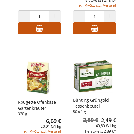
Tiefstpreis: 32,13 €*
inkl. MwSt., zzgl. Versand
ANZAHL VERRINGERN
ANZAHL ERHÖHEN
ANZAHL VERRINGERN
ANZAHL ERHÖ
Bünting Grüngold
Rougette Ofenkäse
Tassenbeutel
Gartenkräuter
50 x 1 g
320 g
2,89 €
2,49 €
6,69 €
49,80 €/1 kg
20,91 €/1 kg
Tiefstpreis: 2,89 €*
inkl. MwSt., zzgl. Versand