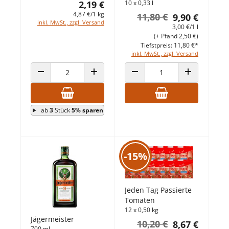
2,19 €
10 x 0,33 l
4,87 €/1 kg
11,80 €
9,90 €
inkl. MwSt., zzgl. Versand
3,00 €/1 l
(+ Pfand 2,50 €)
Tiefstpreis: 11,80 €*
inkl. MwSt., zzgl. Versand
ANZAHL VERRINGERN
ANZAHL ERHÖHEN
ANZAHL VERRINGERN
ANZAHL ERHÖ
ab
3
Stück
5% sparen
-15%
Jeden Tag Passierte
Tomaten
12 x 0,50 kg
Jägermeister
10,20 €
8,67 €
700 ml