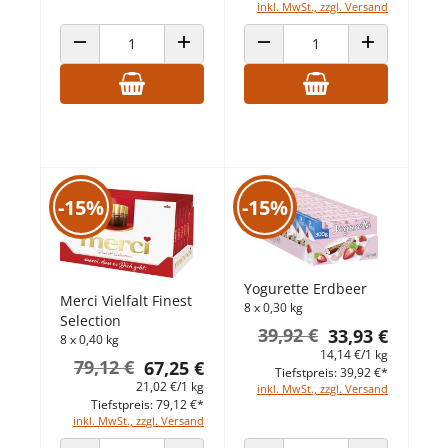
inkl. MwSt., zzgl. Versand
ANZAHL VERRINGERN
ANZAHL ERHÖHEN
ANZAHL VERRINGERN
ANZAHL ERHÖ
-15%
-15%
Yogurette Erdbeer
Merci Vielfalt Finest
8 x 0,30 kg
Selection
39,92 €
33,93 €
8 x 0,40 kg
14,14 €/1 kg
79,12 €
67,25 €
Tiefstpreis: 39,92 €*
21,02 €/1 kg
inkl. MwSt., zzgl. Versand
Tiefstpreis: 79,12 €*
inkl. MwSt., zzgl. Versand