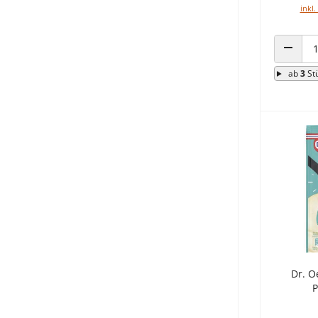
inkl.
ANZAHL
ab
3
St
Dr. O
P