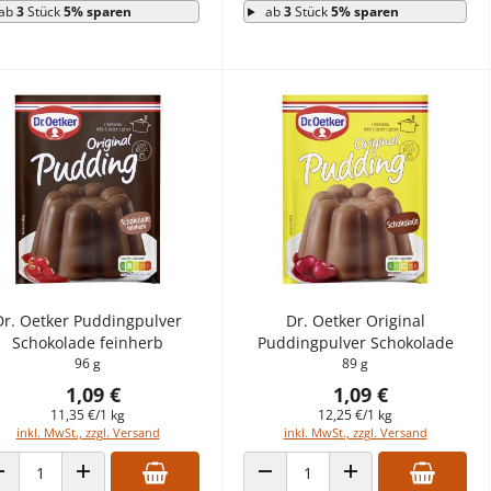
ab
3
Stück
5% sparen
ab
3
Stück
5% sparen
Dr. Oetker Puddingpulver
Dr. Oetker Original
Schokolade feinherb
Puddingpulver Schokolade
96 g
89 g
1,09 €
1,09 €
11,35 €/1 kg
12,25 €/1 kg
inkl. MwSt., zzgl. Versand
inkl. MwSt., zzgl. Versand