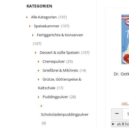
KATEGORIEN
Alle Kategorien
(107)
Speisekammer
(107)
Fertiggerichte & Konserven
(107)
Dessert & süße Speisen
(107)
Cremepulver
(25)
Grießbrei & Milchreis
(14)
Dr. Oet
Grütze, Götterspeise &
Kaltschale
(17)
Puddingpulver
(28)
inkl.
Schokoladenpuddingpulver
ANZAHL
(9)
ab
3
St