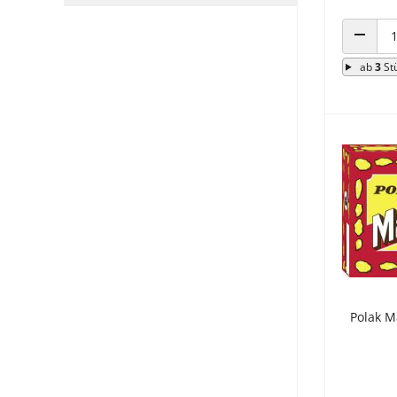
ANZAHL
ab
3
St
Polak M