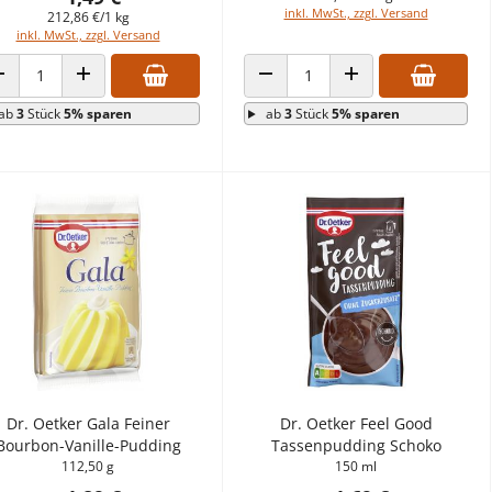
inkl. MwSt., zzgl. Versand
212,86 €/1 kg
inkl. MwSt., zzgl. Versand
ANZAHL VERRINGERN
ANZAHL ERHÖHEN
ANZAHL VERRINGERN
ANZAHL ERHÖHEN
ab
3
Stück
5% sparen
ab
3
Stück
5% sparen
Dr. Oetker Gala Feiner
Dr. Oetker Feel Good
Bourbon-Vanille-Pudding
Tassenpudding Schoko
112,50 g
150 ml