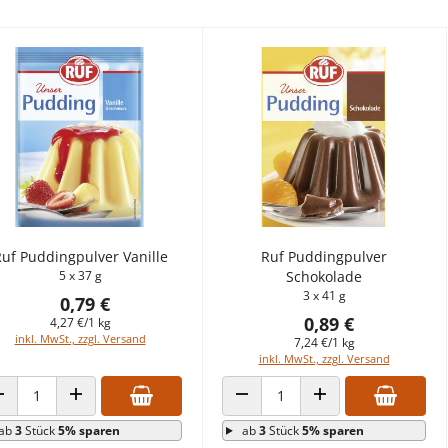
uf Puddingpulver Vanille
Ruf Puddingpulver
5 x 37 g
Schokolade
3 x 41 g
0,79 €
0,89 €
4,27 €/1 kg
inkl. MwSt., zzgl. Versand
7,24 €/1 kg
inkl. MwSt., zzgl. Versand
ANZAHL VERRINGERN
ANZAHL ERHÖHEN
ANZAHL VERRINGERN
ANZAHL ERHÖHEN
ab
3
Stück
5% sparen
ab
3
Stück
5% sparen