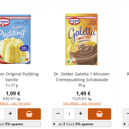
ker Original Pudding
Dr. Oetker Galetta 1 Minuten
R
Vanille
Cremepudding Schokolade
3 x 37 g
99 g
1,09 €
1,49 €
9,82 €/1 kg
15,05 €/1 kg
 MwSt., zzgl. Versand
inkl. MwSt., zzgl. Versand
 VERRINGERN
ANZAHL ERHÖHEN
ANZAHL VERRINGERN
ANZAHL ERHÖHEN
ück
5% sparen
ab
3
Stück
5% sparen