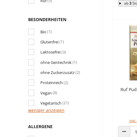
Ruf
(5)
ab
3
St
BESONDERHEITEN
Bio
(1)
Glutenfrei
(1)
Laktosefrei
(3)
ohne Gentechnik
(1)
ohne Zuckerzusatz
(2)
Proteinreich
(2)
Ruf Pud
Vegan
(9)
Vegetarisch
(21)
weniger anzeigen
inkl.
ALLERGENE