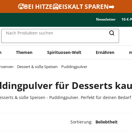
🥵BEI HITZE🥶EISKALT SPAREN➡️
Newsletter
10-€-
Nach Produkten suchen
n
Themen
Spirituosen-Welt
Ernähren
m
onserven
Dessert & süße Speisen
Puddingpulver
dingpulver für Desserts ka
sserts & süße Speisen - Puddingpulver. Perfekt für deinen Bedarf
Sortierung:
Beliebtheit
dukte ausgewählt