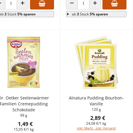
ANZAHL VERRINGERN
ANZAHL ERHÖHEN
ANZAHL VERRINGERN
ANZAHL ERHÖHEN
ab
3
Stück
5% sparen
ab
3
Stück
5% sparen
Dr. Oetker Seelenwärmer
Alnatura Pudding Bourbon-
Familien Cremepudding
Vanille
Schokolade
120 g
99 g
2,89 €
1,49 €
24,08 €/1 kg
inkl. MwSt., zzgl. Versand
15,05 €/1 kg