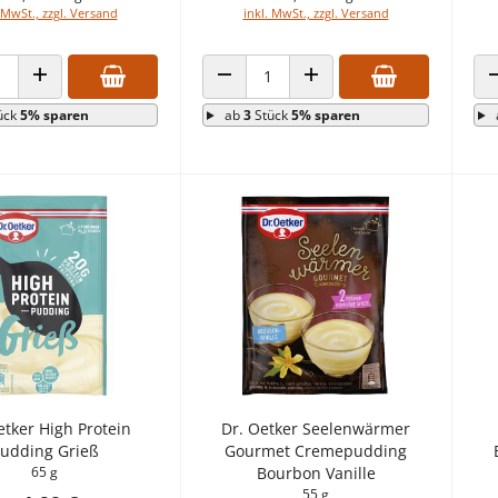
 MwSt., zzgl. Versand
inkl. MwSt., zzgl. Versand
 VERRINGERN
ANZAHL ERHÖHEN
ANZAHL VERRINGERN
ANZAHL ERHÖHEN
ück
5% sparen
ab
3
Stück
5% sparen
etker High Protein
Dr. Oetker Seelenwärmer
udding Grieß
Gourmet Cremepudding
65 g
Bourbon Vanille
55 g