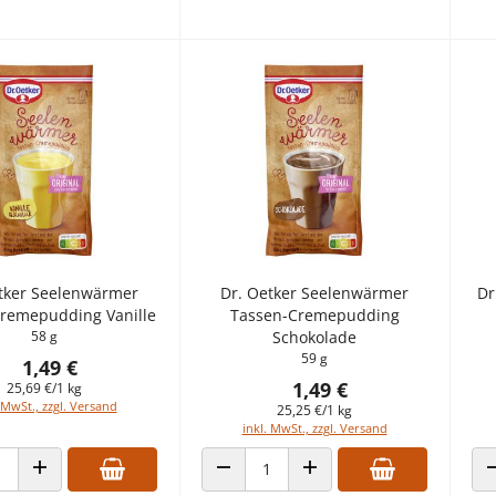
tker Seelenwärmer
Dr. Oetker Seelenwärmer
Dr
remepudding Vanille
Tassen-Cremepudding
58 g
Schokolade
59 g
1,49 €
1,49 €
25,69 €/1 kg
 MwSt., zzgl. Versand
25,25 €/1 kg
inkl. MwSt., zzgl. Versand
 VERRINGERN
ANZAHL ERHÖHEN
ANZAHL VERRINGERN
ANZAHL ERHÖHEN