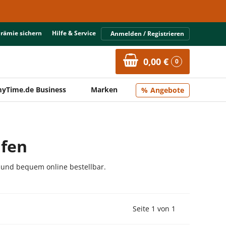
Prämie sichern
Hilfe & Service
Anmelden / Registrieren
0,00 €
0
yTime.de Business
Marken
Angebote
ufen
 und bequem online bestellbar.
Vorherige Seite
Nächste Seit
Seite 1 von 1