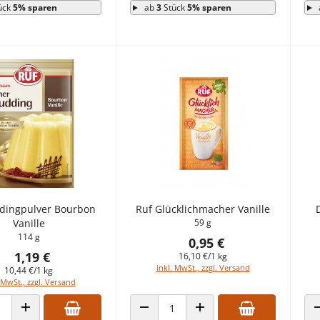
ück
5% sparen
ab
3
Stück
5% sparen
dingpulver Bourbon
Ruf Glücklichmacher Vanille
Vanille
59 g
114 g
0,95 €
1,19 €
16,10 €/1 kg
inkl. MwSt., zzgl. Versand
10,44 €/1 kg
 MwSt., zzgl. Versand