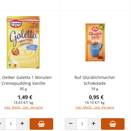
. Oetker Galetta 1 Minuten
Ruf Glücklichmacher
Cremepudding Vanille
Schokolade
80 g
59 g
1,49 €
0,95 €
18,63 €/1 kg
16,10 €/1 kg
inkl. MwSt., zzgl. Versand
inkl. MwSt., zzgl. Versand
ANZAHL VERRINGERN
ANZAHL ERHÖHEN
ANZAHL VERRINGERN
ANZAHL ERHÖHEN