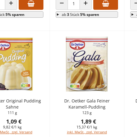
 VERRINGERN
ANZAHL ERHÖHEN
ANZAHL VERRINGERN
ANZAHL ERHÖHEN
ück
5% sparen
ab
3
Stück
5% sparen
ker Original Pudding
Dr. Oetker Gala Feiner
Sahne
Karamell-Pudding
111 g
123 g
1,09 €
1,89 €
9,82 €/1 kg
15,37 €/1 kg
 MwSt., zzgl. Versand
inkl. MwSt., zzgl. Versand