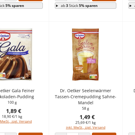
 VERRINGERN
ANZAHL ERHÖHEN
ANZAHL VERRINGERN
ANZAHL ERHÖHEN
ück
5% sparen
ab
3
Stück
5% sparen
etker Gala Feiner
Dr. Oetker Seelenwärmer
koladen-Pudding
Tassen-Cremepudding Sahne-
100 g
Mandel
58 g
1,89 €
1,49 €
18,90 €/1 kg
 MwSt., zzgl. Versand
25,69 €/1 kg
inkl. MwSt., zzgl. Versand