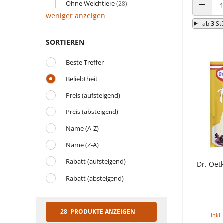
Ohne Weichtiere
(28)
weniger anzeigen
ANZAHL
ab
3
St
SORTIEREN
Beste Treffer
Beliebtheit
Preis (aufsteigend)
Preis (absteigend)
Name (A-Z)
Name (Z-A)
Rabatt (aufsteigend)
Dr. Oet
Rabatt (absteigend)
28 PRODUKTE ANZEIGEN
inkl.