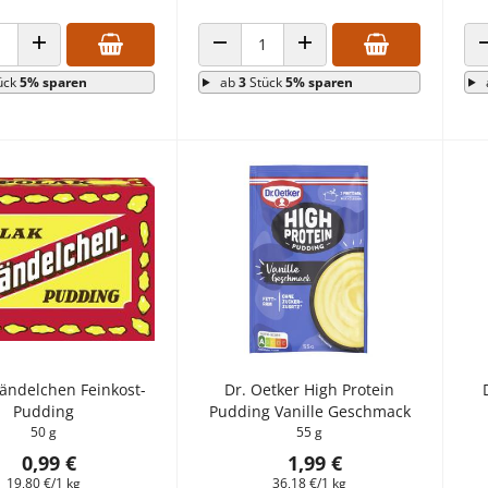
 VERRINGERN
ANZAHL ERHÖHEN
ANZAHL VERRINGERN
ANZAHL ERHÖHEN
ück
5% sparen
ab
3
Stück
5% sparen
ändelchen Feinkost-
Dr. Oetker High Protein
Pudding
Pudding Vanille Geschmack
50 g
55 g
0,99 €
1,99 €
19,80 €/1 kg
36,18 €/1 kg