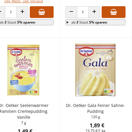
inkl. MwSt., zzgl. Versand
ANZAHL VERRINGERN
ANZAHL ERHÖHEN
ANZAHL VERRINGERN
ANZAHL ERHÖHEN
ab
3
Stück
5% sparen
ab
3
Stück
5% sparen
Dr. Oetker Seelenwärmer
Dr. Oetker Gala Feiner Sahne-
Familien Cremepudding
Pudding
Vanille
120 g
7 g
1,89 €
1,49 €
15,75 €/1 kg