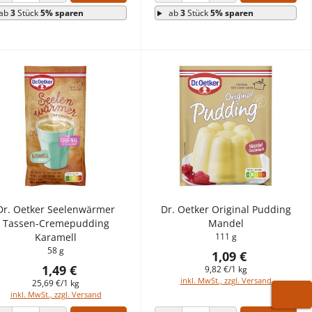
ANZAHL VERRINGERN
ANZAHL ERHÖHEN
ANZAHL VERRINGERN
ANZAHL ERHÖHEN
ab
3
Stück
5% sparen
ab
3
Stück
5% sparen
Dr. Oetker Seelenwärmer
Dr. Oetker Original Pudding
Tassen-Cremepudding
Mandel
Karamell
111 g
58 g
1,09 €
1,49 €
9,82 €/1 kg
inkl. MwSt., zzgl. Versand
25,69 €/1 kg
inkl. MwSt., zzgl. Versand
WARE