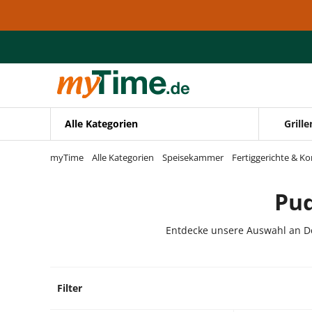
Zum Hauptinhalt springen
Zur Navigation springen
Zur Suche springen
Alle Kategorien
Grille
myTime
Alle Kategorien
Speisekammer
Fertiggerichte & K
Pud
Entdecke unsere Auswahl an De
Filter
28 Pro