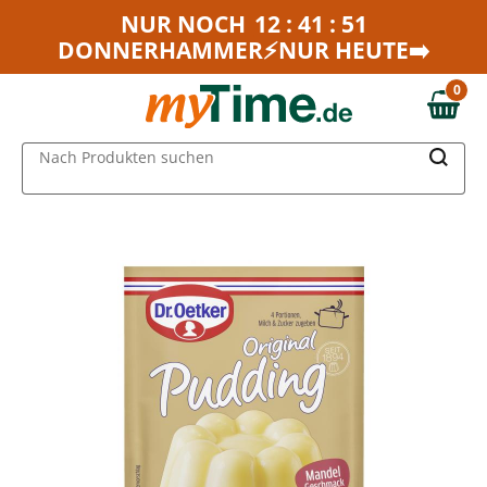
Zum Hauptinhalt springen
NUR NOCH
12 : 41 : 51
DONNERHAMMER⚡NUR HEUTE➡️
Zur Navigation springen
Zur Suche springen
0
0,00 €
MAIN MENU
Nach Produkten suchen