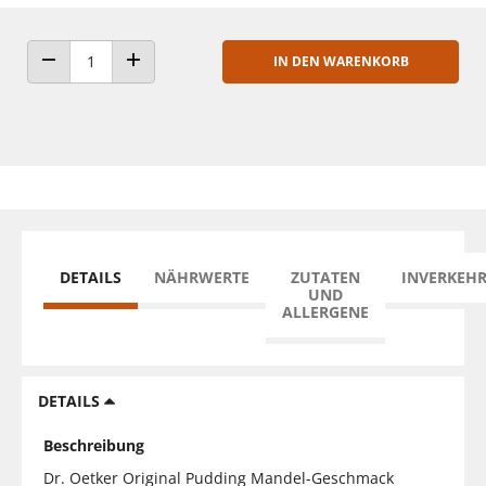
IN DEN WARENKORB
ANZAHL VERRINGERN
ANZAHL ERHÖHEN
DETAILS
NÄHRWERTE
ZUTATEN
INVERKEH
UND
ALLERGENE
DETAILS
Beschreibung
Dr. Oetker Original Pudding Mandel-Geschmack