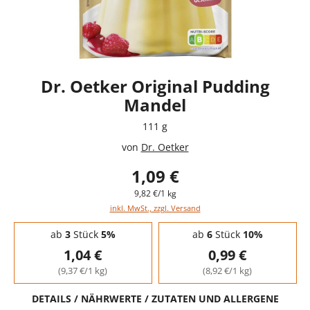
Dr. Oetker Original Pudding
Mandel
111 g
von
Dr. Oetker
1,09 €
9,82 €/1 kg
inkl. MwSt., zzgl. Versand
Staffelpreise - Mengenrabatt
ab
3
Stück
5%
ab
6
Stück
10%
1,04 €
0,99 €
(9,37 €/1 kg)
(8,92 €/1 kg)
DETAILS / NÄHRWERTE / ZUTATEN UND ALLERGENE