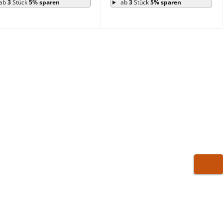
ab
3
Stück
5% sparen
ab
3
Stück
5% sparen
WARE