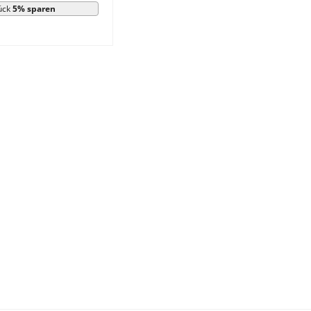
ück
5% sparen