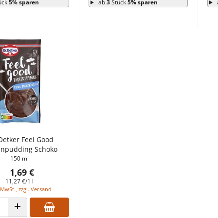
ück
5% sparen
ab
3
Stück
5% sparen
Oetker Feel Good
enpudding Schoko
150 ml
1,69 €
11,27 €/1 l
 MwSt., zzgl. Versand
 VERRINGERN
ANZAHL ERHÖHEN