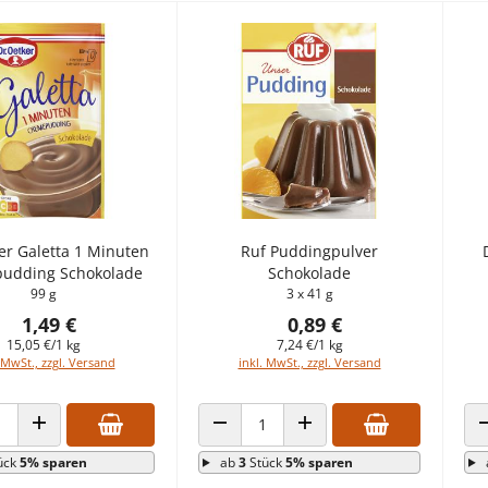
er Galetta 1 Minuten
Ruf Puddingpulver
udding Schokolade
Schokolade
99 g
3 x 41 g
1,49 €
0,89 €
15,05 €/1 kg
7,24 €/1 kg
 MwSt., zzgl. Versand
inkl. MwSt., zzgl. Versand
 VERRINGERN
ANZAHL ERHÖHEN
ANZAHL VERRINGERN
ANZAHL ERHÖHEN
ück
5% sparen
ab
3
Stück
5% sparen