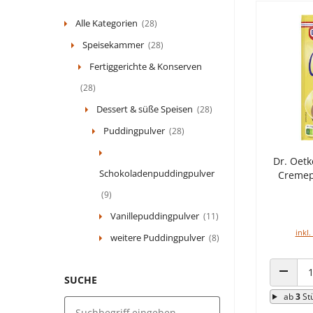
Alle Kategorien
(28)
Speisekammer
(28)
Fertiggerichte & Konserven
(28)
Dessert & süße Speisen
(28)
Puddingpulver
(28)
Dr. Oetk
Schokoladenpuddingpulver
Cremep
(9)
Vanillepuddingpulver
(11)
inkl.
weitere Puddingpulver
(8)
SUCHE
ANZAHL
ab
3
St