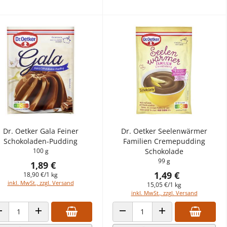
Dr. Oetker Gala Feiner
Dr. Oetker Seelenwärmer
Schokoladen-Pudding
Familien Cremepudding
100 g
Schokolade
99 g
1,89 €
1,49 €
18,90 €/1 kg
inkl. MwSt., zzgl. Versand
15,05 €/1 kg
inkl. MwSt., zzgl. Versand
ANZAHL VERRINGERN
ANZAHL ERHÖHEN
ANZAHL VERRINGERN
ANZAHL ERHÖHEN