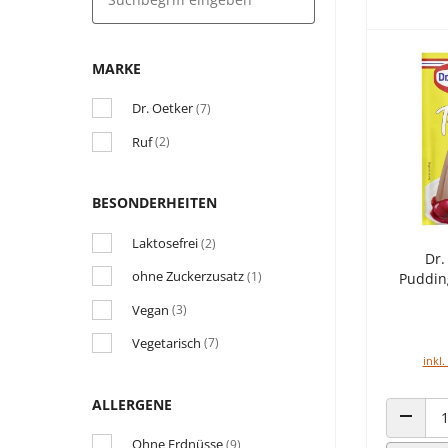
MARKE
Dr. Oetker
(7)
Ruf
(2)
BESONDERHEITEN
Laktosefrei
(2)
Dr.
ohne Zuckerzusatz
(1)
Puddin
Vegan
(3)
Vegetarisch
(7)
inkl.
ALLERGENE
ANZAHL
Ohne Erdnüsse
(9)