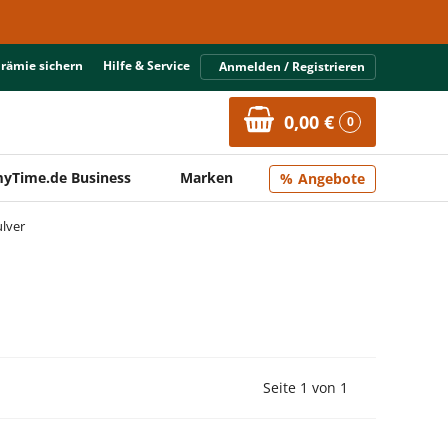
Prämie sichern
Hilfe & Service
Anmelden / Registrieren
0,00 €
0
yTime.de Business
Marken
Angebote
lver
Vorherige Seite
Nächste Seit
Seite 1 von 1