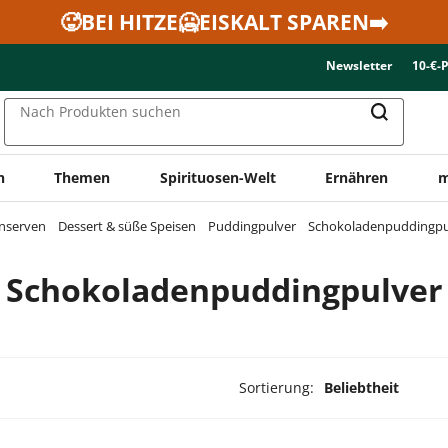
🥵BEI HITZE🥶EISKALT SPAREN➡️
Newsletter
10-€-
Nach Produkten suchen
n
Themen
Spirituosen-Welt
Ernähren
m
onserven
Dessert & süße Speisen
Puddingpulver
Schokoladenpuddingpu
Schokoladenpuddingpulver
Sortierung:
Beliebtheit
ukte ausgewählt