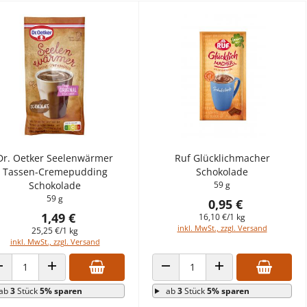
Dr. Oetker Seelenwärmer
Ruf Glücklichmacher
Tassen-Cremepudding
Schokolade
Schokolade
59 g
59 g
0,95 €
1,49 €
16,10 €/1 kg
inkl. MwSt., zzgl. Versand
25,25 €/1 kg
inkl. MwSt., zzgl. Versand
ANZAHL VERRINGERN
ANZAHL ERHÖHEN
ANZAHL VERRINGERN
ANZAHL ERHÖHEN
ab
3
Stück
5% sparen
ab
3
Stück
5% sparen