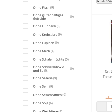
ab
3
St
Ohne Fisch
(9)
Ohne glutenhaltiges
(9)
Getreide
Ohne Hühnerei
(8)
Ohne Krebstiere
(9)
Ohne Lupinen
(9)
Ohne Milch
(4)
Ohne Schalenfrüchte
(5)
Ohne Schwefeldioxid
(9)
und Sulfit
Dr. 
Tass
Ohne Sellerie
(9)
Ohne Senf
(9)
Ohne Sesamsamen
(9)
inkl.
Ohne Soja
(6)
ANZAHL
Ohne Weichtiere
(9)