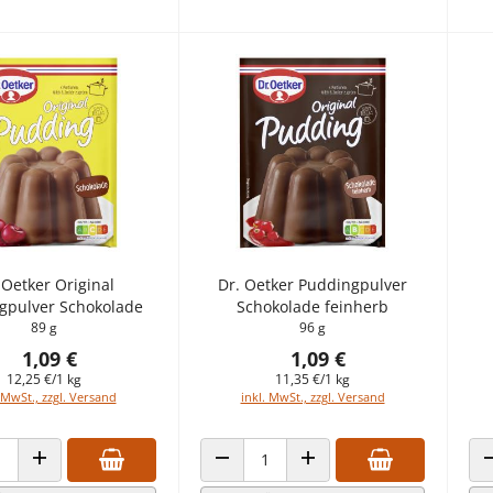
 Oetker Original
Dr. Oetker Puddingpulver
gpulver Schokolade
Schokolade feinherb
89 g
96 g
1,09 €
1,09 €
12,25 €/1 kg
11,35 €/1 kg
 MwSt., zzgl. Versand
inkl. MwSt., zzgl. Versand
 VERRINGERN
ANZAHL ERHÖHEN
ANZAHL VERRINGERN
ANZAHL ERHÖHEN