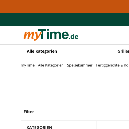
Zum Hauptinhalt springen
Zur Navigation springen
Zur Suche springen
Alle Kategorien
Grille
myTime
Alle Kategorien
Speisekammer
Fertiggerichte & K
Filter
9 Prod
KATEGORIEN