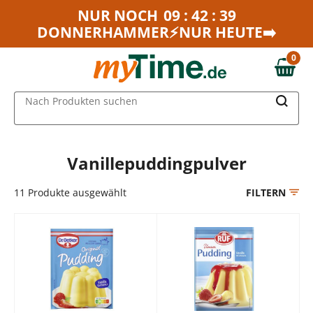
Zum Hauptinhalt springen
NUR NOCH
09 : 42 : 39
DONNERHAMMER⚡NUR HEUTE➡️
Zur Navigation springen
Zur Suche springen
0
0,00 €
MAIN MENU
Nach Produkten suchen
Vanillepuddingpulver
11
Produkte ausgewählt
FILTERN