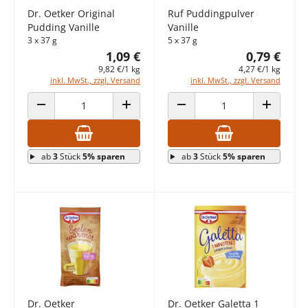
Dr. Oetker Original
Ruf Puddingpulver
Pudding Vanille
Vanille
3 x 37 g
5 x 37 g
1,09 €
0,79 €
9,82 €/1 kg
4,27 €/1 kg
inkl. MwSt., zzgl. Versand
inkl. MwSt., zzgl. Versand
ANZAHL VERRINGERN
ANZAHL ERHÖHEN
ANZAHL VERRINGERN
ANZAHL E
ab
3
Stück
5% sparen
ab
3
Stück
5% sparen
Dr. Oetker
Dr. Oetker Galetta 1