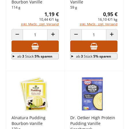
Bourbon Vanille
Vanille
114 g
59 g
1,19 €
0,95 €
10,44 €/1 kg
16,10 €/1 kg
inkl. MwSt., zzgl. Versand
inkl. MwSt., zzgl. Versand
ANZAHL VERRINGERN
ANZAHL ERHÖHEN
ANZAHL VERRINGERN
ANZAHL E
ab
3
Stück
5% sparen
ab
3
Stück
5% sparen
Alnatura Pudding
Dr. Oetker High Protein
Bourbon-Vanille
Pudding Vanille
120 g