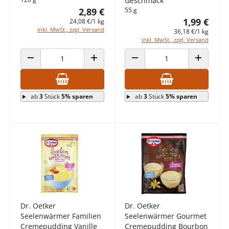
Geschmack
2,89 €
55 g
1,99 €
24,08 €/1 kg
inkl. MwSt., zzgl. Versand
36,18 €/1 kg
inkl. MwSt., zzgl. Versand
ANZAHL VERRINGERN
ANZAHL ERHÖHEN
ANZAHL VERRINGERN
ANZAHL E
ab
3
Stück
5% sparen
ab
3
Stück
5% sparen
Dr. Oetker
Dr. Oetker
Seelenwärmer Familien
Seelenwärmer Gourmet
Cremepudding Vanille
Cremepudding Bourbon