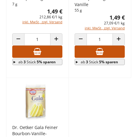
7 g
Vanille
1,49 €
55 g
1,49 €
212,86 €/1 kg
inkl. MwSt., zzgl. Versand
27,09 €/1 kg
inkl. MwSt., zzgl. Versand
ANZAHL VERRINGERN
ANZAHL ERHÖHEN
ANZAHL VERRINGERN
ANZAHL E
ab
3
Stück
5% sparen
ab
3
Stück
5% sparen
Dr. Oetker Gala Feiner
Bourbon-Vanille-