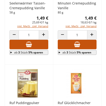
Seelenwärmer Tassen-
Minuten Cremepudding
Cremepudding Vanille
Vanille
58 g
80 g
1,49 €
1,49 €
25,69 €/1 kg
18,63 €/1 kg
inkl. MwSt., zzgl. Versand
inkl. MwSt., zzgl. Versand
ANZAHL VERRINGERN
ANZAHL ERHÖHEN
ANZAHL VERRINGERN
ANZAHL E
ab
3
Stück
5% sparen
ab
3
Stück
5% sparen
Ruf Puddingpulver
Ruf Glücklichmacher